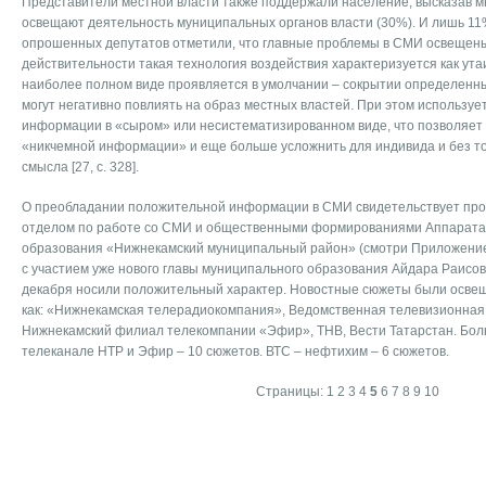
Представители местной власти также поддержали население, высказав м
освещают деятельность муниципальных органов власти (30%). И лишь 11
опрошенных депутатов отметили, что главные проблемы в СМИ освещены.
действительности такая технология воздействия характеризуется как ут
наиболее полном виде проявляется в умолчании – сокрытии определенны
могут негативно повлиять на образ местных властей. При этом используе
информации в «сыром» или несистематизированном виде, что позволяет
«никчемной информации» и еще больше усложнить для индивида и без т
смысла [27, с. 328].
О преобладании положительной информации в СМИ свидетельствует пр
отделом по работе со СМИ и общественными формированиями Аппарата
образования «Нижнекамский муниципальный район» (смотри Приложение
с участием уже нового главы муниципального образования Айдара Раисов
декабря носили положительный характер. Новостные сюжеты были освещ
как: «Нижнекамская телерадиокомпания», Ведомственная телевизионная
Нижнекамский филиал телекомпании «Эфир», ТНВ, Вести Татарстан. Бол
телеканале НТР и Эфир – 10 сюжетов. ВТС – нефтихим – 6 сюжетов.
Страницы:
1
2
3
4
5
6
7
8
9
10