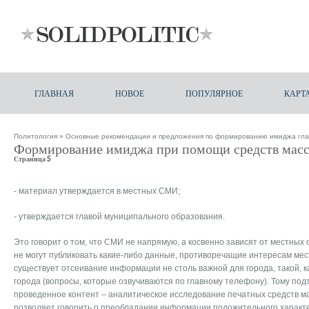
ГЛАВНАЯ
НОВОЕ
ПОПУЛЯРНОЕ
КАРТ
Политология
»
Основные рекомендации и предложения по формированию имиджа гла
Формирование имиджа при помощи средств мас
Страница 5
- материал утверждается в местных СМИ;
- утверждается главой муниципального образования.
Это говорит о том, что СМИ не напрямую, а косвенно зависят от местных 
не могут публиковать какие-либо данные, противоречащие интересам мес
существует отсеивание информации не столь важной для города, такой, 
города (вопросы, которые озвучиваются по главному телефону). Тому по
проведенное контент – аналитическое исследование печатных средств м
позволяет говорить о преобладании информации положительного характ