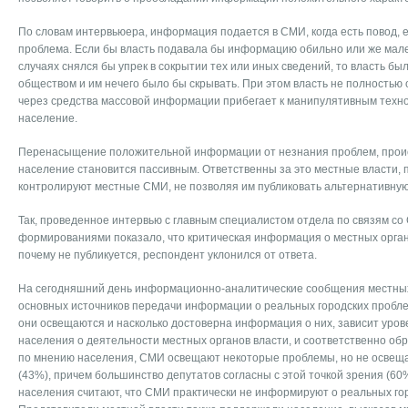
По словам интервьюера, информация подается в СМИ, когда есть повод, е
проблема. Если бы власть подавала бы информацию обильно или же мале
случаях снялся бы упрек в сокрытии тех или иных сведений, то власть бы
обществом и им нечего было бы скрывать. При этом власть не полностью
через средства массовой информации прибегает к манипулятивным техно
население.
Перенасыщение положительной информации от незнания проблем, проис
население становится пассивным. Ответственны за это местные власти, 
контролируют местные СМИ, не позволяя им публиковать альтернативну
Так, проведенное интервью с главным специалистом отдела по связям с
формированиями показало, что критическая информация о местных органа
почему не публикуется, респондент уклонился от ответа.
На сегодняшний день информационно-аналитические сообщения местны
основных источников передачи информации о реальных городских проблема
они освещаются и насколько достоверна информация о них, зависит уро
населения о деятельности местных органов власти, и соответственно обра
по мнению населения, СМИ освещают некоторые проблемы, но не освещ
(43%), причем большинство депутатов согласны с этой точкой зрения (6
населения считают, что СМИ практически не информируют о реальных го