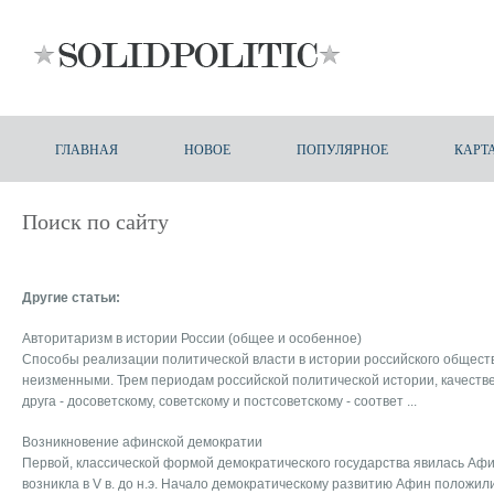
ГЛАВНАЯ
НОВОЕ
ПОПУЛЯРНОЕ
КАРТ
Поиск по сайту
Другие статьи:
Авторитаризм в истории России (общее и особенное)
Способы реализации политической власти в истории россий­ского общест
неизменными. Трем периодам рос­сийской политической истории, качеств
друга - досоветскому, советскому и постсоветскому - соответ ...
Возникновение афинской демократии
Первой, классической формой демократического государства явилась Афи
возникла в V в. до н.э. Начало демократическому развитию Афин положи