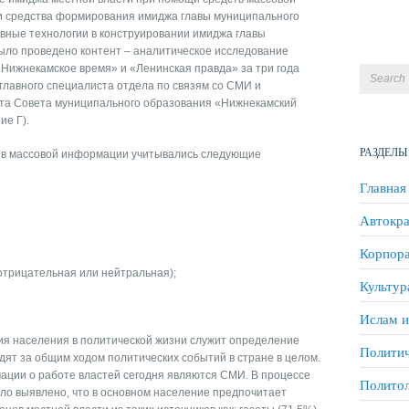
и средства формирования имиджа главы муниципального
ивные технологии в конструировании имиджа главы
было проведено контент – аналитическое исследование
Нижнекамское время» и «Ленинская правда» за три года
 главного специалиста отдела по связям со СМИ и
а Совета муниципального образования «Нижнекамский
е Г).
РАЗДЕЛЫ
ств массовой информации учитывались следующие
Главная
Автокра
Корпора
отрицательная или нейтральная);
Культур
Ислам и
ия населения в политической жизни служит определение
Политич
едят за общим ходом политических событий в стране в целом.
ции о работе властей сегодня являются СМИ. В процессе
Полито
ло выявлено, что в основном население предпочитает