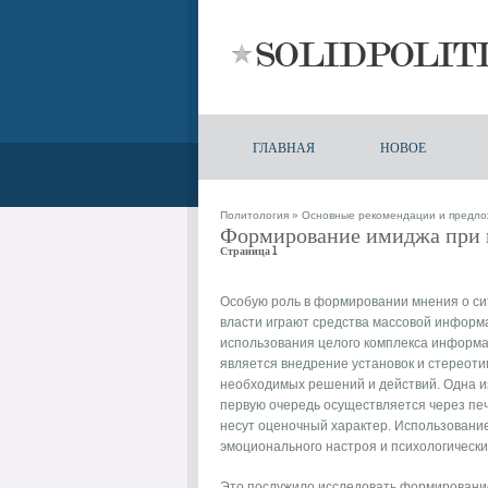
ГЛАВНАЯ
НОВОЕ
Политология
»
Основные рекомендации и предло
Формирование имиджа при 
Страница 1
Особую роль в формировании мнения о си
власти играют средства массовой информ
использования целого комплекса информ
является внедрение установок и стереоти
необходимых решений и действий. Одна и
первую очередь осуществляется через пе
несут оценочный характер. Использовани
эмоционального настроя и психологически
Это послужило исследовать формировани