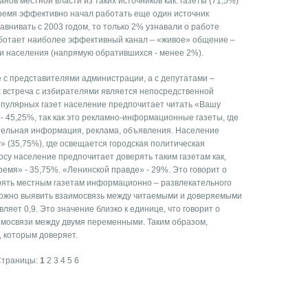
ов местной власти из таких источников как: газеты (71,5%)
время эффективно начал работать еще один источник
внивать с 2003 годом, то только 2% узнавали о работе
аботает наиболее эффективный канал – «живое» общение –
 и населения (напрямую обратившихся - менее 2%).
 с представителями администрации, а с депутатами –
х встреча с избирателями является непосредственной
 популярных газет население предпочитает читать «Вашу
- 45,25%, так как это рекламно-информационные газеты, где
тельная информация, реклама, объявления. Население
» (35,75%), где освещается городская политическая
су население предпочитает доверять таким газетам как,
емя» - 35,75%. «Ленинской правде» - 29%. Это говорит о
ерять местным газетам информационно – развлекательного
 можно выявить взаимосвязь между читаемыми и доверяемыми
яет 0,9. Это значение близко к единице, что говорит о
аимосвязи между двумя переменными. Таким образом,
, которым доверяет.
Страницы:
1
2
3
4
5
6