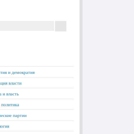
тия и демократия
ция власти
а и власть
 политика
еские партии
логия