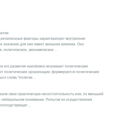
ратии
и религиозные факторы характеризуют внутренние
е значение для нее имеет внешнее влияние. Оно
, политическое, экономическое ...
е его развития неизбежно возникают поли­тические
т полити­ческие организации, формируются политические
сл слова “политик ...
зали свою практическую несостоятельность или, по меньшей
ее либеральном понимании. Попытки их осуществления
господствующег ...