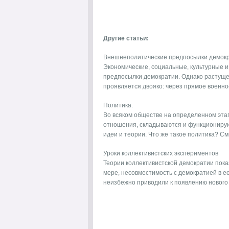
Другие статьи:
Внешнеполитические предпосылки демок
Экономические, социальные, культурные 
предпосылки демократии. Однако растуще
проявляется двояко: через прямое военное
Политика.
Во всяком обществе на определенном этап
отношения, складываются и функционирую
идеи и теории. Что же такое политика? Смы
Уроки коллективистских экспериментов
Теории коллективистской демократии пока
мере, несовместимость с демократией в 
неизбежно приводили к появлению нового 