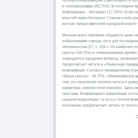
получать информацию о деятельности орган
и телепрограммы (65,75%). В последнее 
информации – Интернет (17,25%). Если сра
властей через Интернет. Совсем слабо р
контакт представителей городской власти
Меньше всего горожане общаются даже не
избранниками народа, хотя для последни
обязанностью [27, с. 326 с. Из наиболее
газету» (58,75%) и «Нижнекамское время» 
освещаются городские вопросы, развлека
предпочитает читать и «Ленинскую правду
информация. Согласно проведенному опро
«Ваша газета» - 36,75%, «Нижнекамское вр
том, что население склонно читать и дов
характера, нежели политического. Здесь
газетами. Коэффициент корреляции составл
сильной корреляции, то есть о тесной вз
население предпочитает читать те газеты