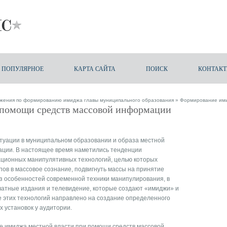
ПОПУЛЯРНОЕ
КАРТА САЙТА
ПОИСК
КОНТАК
жения по формированию имиджа главы муниципального образования
» Формирование ими
помощи средств массовой информации
туации в муниципальном образовании и образа местной
ации. В настоящее время наметились тенденции
ационных манипулятивных технологий, целью которых
пов в массовое сознание, подвигнуть массы на принятие
з особенностей современной техники манипулирования, в
чатные издания и телевидение, которые создают «имиджи» и
е этих технологий направлено на создание определенного
х установок у аудитории.
е имиджа местной власти при помощи средств массовой