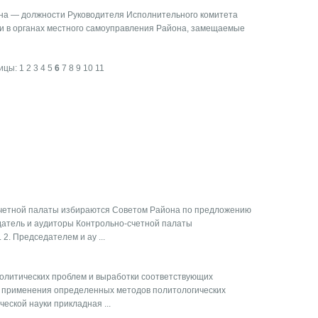
на — должности Руководителя Исполнительного комитета
ти в органах местного самоуправления Района, замещаемые
ицы:
1
2
3
4
5
6
7
8
9
10
11
счетной палаты избираются Советом Района по предложению
датель и аудиторы Контрольно-счетной палаты
2. Председателем и ау ...
олитических проблем и выработки соответствующих
 применения определенных методов политологических
еской науки прикладная ...