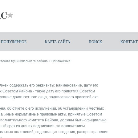
ПОПУЛЯРНОЕ
КАРТА САЙТА
ПОИСК
КОНТАК
евского муниципального района
» Приложение
жен содержать его реквизиты: наименование, дату его
х Советом Района - также дату его принятия Советом
вание должностного лица, подписавшего правовой акт.
а, об отчете о его исполнении, об установлении местных
она ,иные нормативные правовые акты, принятые Советом
сполнительного комитета Района, должны быть официально
ый срок со дня их подписания, за исключением
дельных положений, содержащих сведения, распространение
м.