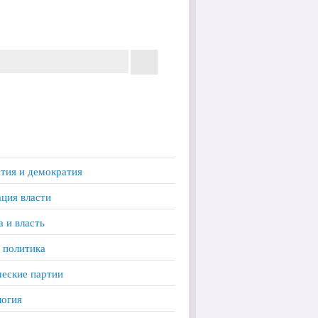
тия и демократия
ция власти
а и власть
 политика
еские партии
логия