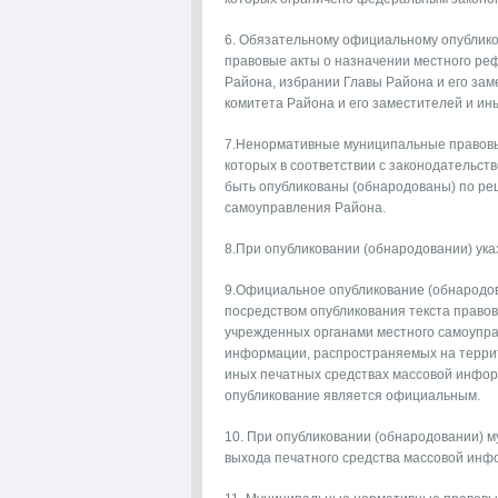
6. Обязательному официальному опублик
правовые акты о назначении местного ре
Района, избрании Главы Района и его за
комитета Района и его заместителей и ины
7.Ненормативные муниципальные правовы
которых в соответствии с законодательст
быть опубликованы (обнародованы) по ре
самоуправления Района.
8.При опубликовании (обнародовании) ука
9.Официальное опубликование (обнародо
посредством опубликования текста правов
учрежденных органами местного самоупра
информации, распространяемых на террит
иных печатных средствах массовой инфор
опубликование является официальным.
10. При опубликовании (обнародовании) м
выхода печатного средства массовой инф