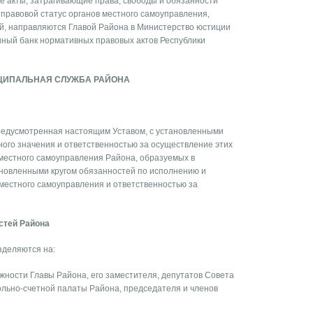
 акты, затрагивающие права, свободы и обязанности
правовой статус органов местного самоуправления,
, направляются Главой Района в Министерство юстиции
иный банк нормативных правовых актов Республики
ЦИПАЛЬНАЯ СЛУЖБА РАЙОНА
редусмотренная настоящим Уставом, с установленными
ого значения и ответственностью за осуществление этих
 местного самоуправления Района, образуемых в
ановленными кругом обязанностей по исполнению и
местного самоуправления и ответственностью за
стей Района
деляются на:
жности Главы Района, его заместителя, депутатов Совета
ольно-счетной палаты Района, председателя и членов