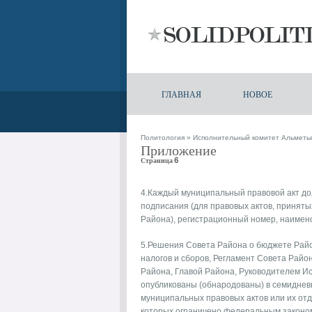
ГЛАВНАЯ
НОВОЕ
Политология
»
Исполнительный комитет Альметь
Приложение
Страница 6
4.Каждый муниципальный правовой акт дол
подписания (для правовых актов, приняты
Района), регистрационный номер, наимено
5.Решения Совета Района о бюджете Район
налогов и сборов, Регламент Совета Рай
Района, Главой Района, Руководителем И
опубликованы (обнародованы) в семидневн
муниципальных правовых актов или их от
которых ограничено федеральным законо