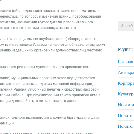
ованию (обнародованию) подлежат также ненормативные
ферендума, по вопросу изменения границ, преобразования
местителя, назначении Руководителя Исполнительного
е акты в соответствии с законодательством.
е акты, официальное опубликование (обнародование)
вом или настоящим Уставом не является обязательным, могут
РАЗДЕЛЫ
шению издавших их органов или должностных лиц местного
Главная
зываются реквизиты муниципального правового акта.
Автокра
вание) муниципальных правовых актов осуществляется
Корпора
ого акта в печатных средствах массовой информации,
вления Района, либо иных печатных средствах массовой
Культур
ории Района. При опубликовании текста правового акта в
мации должна быть отметка о том, что данное
Ислам и
Политич
униципального правового акта должны быть указаны дата
ормации.
Полито