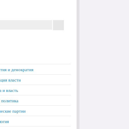
тия и демократия
ция власти
а и власть
 политика
еские партии
логия