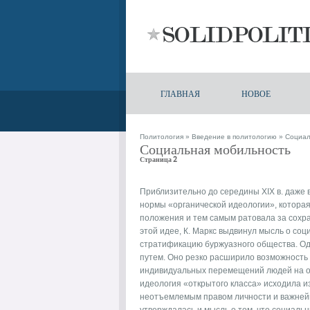
ГЛАВНАЯ
НОВОЕ
Политология
»
Введение в политологию
» Социал
Социальная мобильность
Страница 2
Приблизительно до середины XIX в. даже 
нормы «органической идеологии», котора
положения и тем самым ратовала за сохр
этой идее, К. Маркс выдвинул мысль о со
стратификацию буржуазного общества. Од
путем. Оно резко расширило возможность
индивидуальных перемещений людей на ос
идеология «открытого класса» исходила и
неотъемлемым правом личности и важней