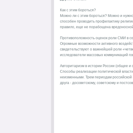
Как с этим бороться?
Можно ли с этим бороться? Можно и нужно. Б
способен проводить профилактику религиоз
правило, еще не порабощена вредоносной 
Противоположность оценок роли СМИ в с
Огромные возможности активного воздейс
свидетельствуют о важнейшей роли «четв
исследователи массовых коммуникаций гов
Авторитаризм в истории России (общее и 
Способы реализации политической власти 
неизменными. Трем периодам рос­сийской 
друга - досоветскому, советскому и постсове