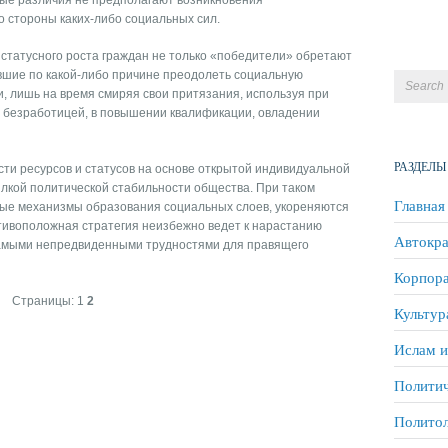
ные различия не предполагают возникновения
 стороны каких-либо социальных сил.
статусного роста граждан не только «победители» обретают
евшие по какой-либо причине преодолеть социальную
, лишь на время смиряя свои притязания, используя при
с безработицей, в повышении квалификации, овладении
РАЗДЕЛЫ
сти ресурсов и статусов на основе открытой индивидуальной
кой политической стабильности общества. При таком
Главная
ные механизмы образования социальных слоев, укореняются
тивоположная стратегия неизбежно ведет к нарастанию
Автокра
самыми непредвиденными трудностями для правящего
Корпора
Страницы:
1
2
Культур
Ислам и
Политич
Полито