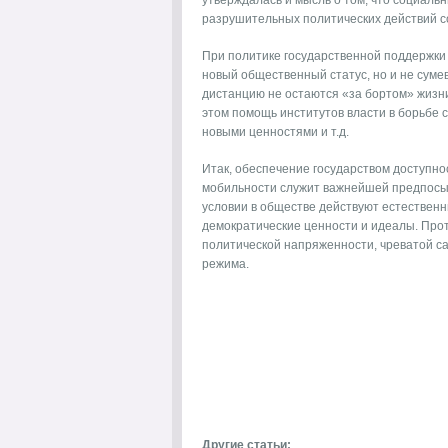
утверждалась и мысль о том, что социаль
разрушительных политических действий со
При политике государственной поддержки 
новый общественный статус, но и не сум
дистанцию не остаются «за бортом» жизни
этом помощь институтов власти в борьбе 
новыми ценностями и т.д.
Итак, обеспечение государством доступно
мобильности служит важнейшей предпосыл
условии в обществе действуют естествен
демократические ценности и идеалы. Про
политической напряженности, чреватой 
режима.
Другие статьи: