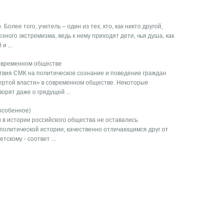
олее того, учитель – один из тех, кто, как никто другой,
ного экстремизма, ведь к нему приходят дети, чья душа, как
и ...
овременном обществе
твия СМК на политическое сознание и поведение граждан
ертой власти» в современном обществе. Некоторые
орят даже о грядущей ...
особенное)
в истории россий­ского общества не оставались
политической истории, качественно отличающимся друг от
тскому - соответ ...