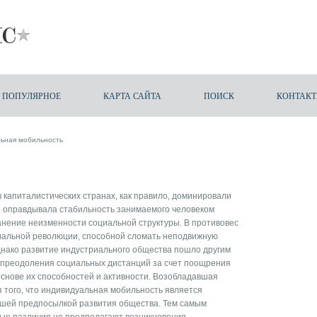
ПОПУЛЯРНОЕ
КАРТА САЙТА
ПОИСК
КОНТАК
ьная мобильность
в капиталистических странах, как правило, доминировали
я оправдывала стабильность занимаемого человеком
анение неизменности социальной структуры. В противовес
циальной революции, способной сломать неподвижную
нако развитие индустриального общества пошло другим
 преодоления социальных дистанций за счет поощрения
нове их способностей и активности. Возобладавшая
з того, что индивидуальная мобильность является
шей предпосылкой развития общества. Тем самым