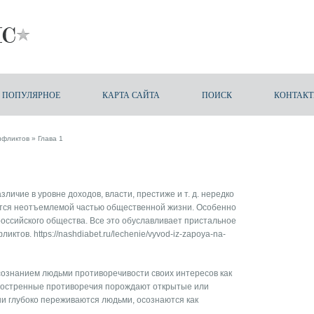
ПОПУЛЯРНОЕ
КАРТА САЙТА
ПОИСК
КОНТАК
нфликтов
» Глава 1
ичие в уровне доходов, власти, престиже и т. д. нередко
ются неотъемлемой частью общественной жизни. Особенно
оссийского общества. Все это обуславливает пристальное
фликтов.
https://nashdiabet.ru/lechenie/vyvod-iz-zapoya-na-
сознанием людьми противоречивости своих интересов как
Обостренные противоречия порождают открытые или
они глубоко переживаются людьми, осознаются как