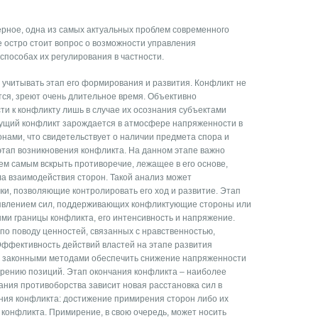
ерное, одна из самых актуальных проблем современного
е остро стоит вопрос о возможности управления
способах их регулирования в частности.
 учитывать этап его формирования и развития. Конфликт не
тся, зреют очень длительное время. Объективно
и к конфликту лишь в случае их осознания субъектами
Будущий конфликт зарождается в атмосфере напряженности в
ами, что свидетельствует о наличии предмета спора и
этап возникновения конфликта. На данном этапе важно
м самым вскрыть противоречие, лежащее в его основе,
а взаимодействия сторон. Такой анализ может
ки, позволяющие контролировать его ход и развитие. Этап
оявлением сил, поддерживающих конфликтующие стороны или
ми границы конфликта, его интенсивность и напряжение.
по поводу ценностей, связанных с нравственностью,
Эффективность действий властей на этапе развития
ю законными методами обеспечить снижение напряженности
ирению позиций. Этап окончания конфликта – наиболее
чания противоборства зависит новая расстановка сил в
ния конфликта: достижение примирения сторон либо их
конфликта. Примирение, в свою очередь, может носить