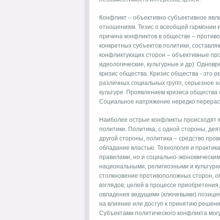
Конфликт – объективно-субъективное явл
отношениям. Тезис о всеобщей гармонии 
причина конфликтов в обществе – против
конкретных субъектов политики, составля
конфликтующих сторон – объективные про
идеологические, культурные и др). Однов
кризис общества. Кризис общества - это 
различных социальных групп, серьезное н
культуре. Проявлением кризиса общества
Социальное напряжение нередко перераст
Наиболее острые конфликты происходят 
политики. Политика, с одной стороны, д
другой стороны, политика – средство пров
обладание властью. Технология и практи
правилами, но и социально-экономическим
национальными, религиозными и культурн
столкновение противоположных сторон, о
взглядов, целей в процессе приобретения
овладения ведущими (ключевыми) позициям
на влияние или доступ к принятию решени
Субъектами политического конфликта могу