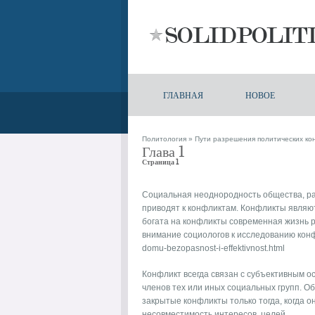
ГЛАВНАЯ
НОВОЕ
Политология
»
Пути разрешения политических ко
Глава 1
Страница 1
Социальная неоднородность общества, разл
приводят к конфликтам. Конфликты явля
богата на конфликты современная жизнь р
внимание социологов к исследованию кон
domu-bezopasnost-i-effektivnost.html
Конфликт всегда связан с субъективным о
членов тех или иных социальных групп. 
закрытые конфликты только тогда, когда 
несовместимость интересов, целей.