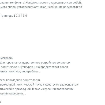
рования конфликта. Конфликт может разрешиться сам собой,
мета спора, усталости участников, истощения ресурсов и т.п.
Страницы:
1
2
3
4
5
6
демократии
факторов на государственное устройство во многом
политической культурой. Она представляет собой
ения политики, переработа ...
ость прикладной политологии
современной политической науке существуют два основных
тический и прикладной. В таком строении политологии
аний на решени ...
й