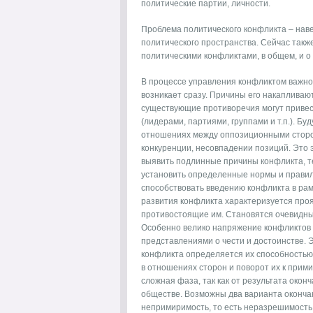
политические партии, личности.
Проблема политического конфликта – нав
политического пространства. Сейчас такж
политическими конфликтами, в общем, и о 
В процессе управления конфликтом важно
возникает сразу. Причины его накапливаю
существующие противоречия могут привест
(лидерами, партиями, группами и т.п.). 
отношениях между оппозиционными сторон
конкуренции, несовпадении позиций. Это 
выявить подлинные причины конфликта, те
установить определенные нормы и правил
способствовать введению конфликта в рам
развития конфликта характеризуется пр
противостоящие им. Становятся очевидны
Особенно велико напряжение конфликтов 
представлениями о чести и достоинстве. 
конфликта определяется их способность
в отношениях сторон и поворот их к прим
сложная фаза, так как от результата окон
обществе. Возможны два варианта оконча
непримиримость, то есть неразрешимость 