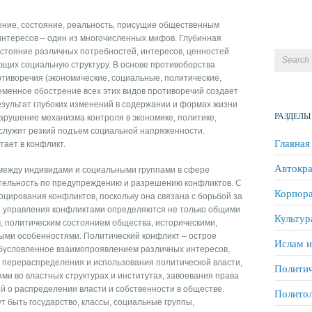
ение, состояние, реальность, присущие общественным
интересов – один из многочисленных мифов. Глубинная
остояние различных потребностей, интересов, ценностей
ющих социальную структуру. В основе противоборства
тиворечия (экономические, социальные, политические,
ременное обострение всех этих видов противоречий создает
результат глубоких изменений в содержании и формах жизни
РАЗДЕЛЫ
арушение механизма контроля в экономике, политике,
 служит резкий подъем социальной напряженности.
Главная
ает в конфликт.
Автокра
между индивидами и социальными группами в сфере
еятельность по предупреждению и разрешению конфликтов. С
Корпора
оцирования конфликтов, поскольку она связана с борьбой за
ка управления конфликтами определяются не только общими
Культур
, политическим состоянием общества, историческими,
ыми особенностями. Политический конфликт – острое
Ислам и
бусловленное взаимопроявлением различных интересов,
, перераспределения и использования политической власти,
Политич
и во властных структурах и институтах, завоевания права
й о распределении власти и собственности в обществе.
Полито
т быть государство, классы, социальные группы,