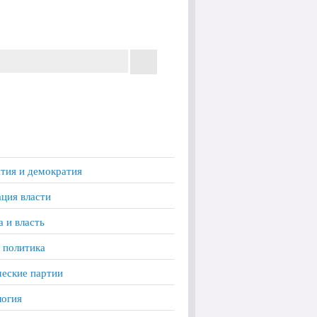
тия и демократия
ция власти
а и власть
 политика
еские партии
логия