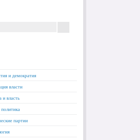
тия и демократия
ция власти
а и власть
 политика
еские партии
логия