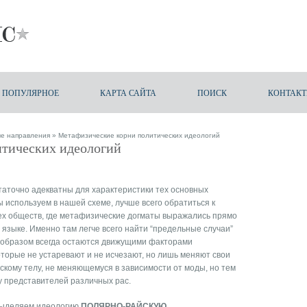
ПОПУЛЯРНОЕ
КАРТА САЙТА
ПОИСК
КОНТАК
ые направления
» Метафизические корни политических идеологий
тических идеологий
таточно адекватны для характеристики тех основных
 используем в нашей схеме, лучше всего обратиться к
ех обществ, где метафизические догматы выражались прямо
языке. Именно там легче всего найти “предельные случаи”
 образом всегда остаются движущими факторами
оторые не устаревают и не исчезают, но лишь меняют свои
скому телу, не меняющемуся в зависимости от моды, но тем
у представителей различных рас.
 выделяем идеологию
ПОЛЯРНО-РАЙСКУЮ