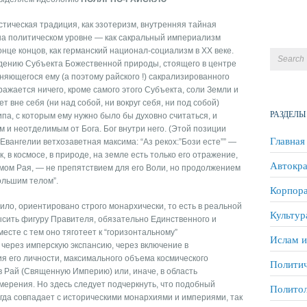
остическая традиция, как эзотеризм, внутренняя тайная
 на политическом уровне — как сакральный империализм
онце концов, как германский национал-социализм в ХХ веке.
ждению Субъекта Божественной природы, стоящего в центре
няющегося ему (а поэтому райского !) сакрализированного
ражается ничего, кроме самого этого Субъекта, соли Земли и
 вне себя (ни над собой, ни вокруг себя, ни под собой)
РАЗДЕЛЫ
па, с которым ему нужно было бы духовно считаться, и
 и неотделимым от Бога. Бог внутри него. (Этой позиции
Главная
Евангелии ветхозаветная максима: “Аз рекох:”Бози есте”” —
ак, в космосе, в природе, на земле есть только его отражение,
Автокра
мом Рая, — не препятствием для его Воли, но продолжением
ольшим телом”.
Корпора
ило, ориентировано строго монархически, то есть в реальной
Культур
ысить фигуру Правителя, обязательно Единственного и
есте с тем оно тяготеет к “горизонтальному”
Ислам и
через имперскую экспансию, через включение в
я его личности, максимального объема космического
Политич
 Рай (Священную Империю) или, иначе, в область
мерения. Но здесь следует подчеркнуть, что подобный
Полито
гда совпадает с историческими монархиями и империями, так