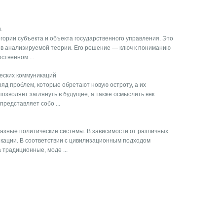
.
гории субъекта и объекта государственного управления. Это
ов анализируемой теории. Его решение — ключ к пониманию
ственном ...
еских коммуникаций
яд проблем, которые обретают новую остроту, а их
позволяет заглянуть в будущее, а также осмыслить век
редставляет собо ...
азные политические системы. В зависимости от различных
кации. В соответствии с цивилизационным подходом
традиционные, моде ...