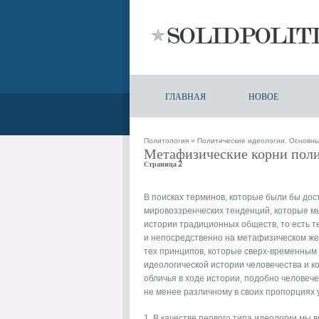
ГЛАВНАЯ
НОВОЕ
Политология
»
Политические идеологии. Основн
Метафизические корни поли
Страница 2
В поисках терминов, которые были бы дос
мировоззренческих тенденций, которые мы
истории традиционных обществ, то есть т
и непосредственно на метафизическом же 
тех принципов, которые сверх-временным
идеологической истории человечества и к
обличья в ходе истории, подобно человече
не менее различному в своих пропорциях 
1. В качестве первого типа идеологии мы