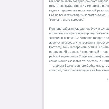
как основа этого полярно-райского миров
отсутствие субъектности у монарха и рай
ведет к перспективе гностической револю
Рая во всем их метафизическом объеме, н
“коллективного договора”.
Полярно-райская идеология, будучи фунд
политической сферой, но проецировалась 
“сакральных наук”. Собственно говоря, пол
древности (жрецы участвовали в процессе
Востока), так и в современности: в Герман
организаций с расовой спецификой —насл
райской идеологии в Средневековье) акти
самое можно сказать и относительно шиит
— аналога Божественного Субъекта, кото
событий, разворачивающихся на Ближнем 