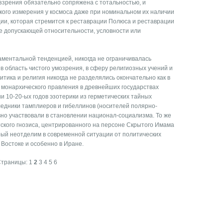
оззрения обязательно сопряжена с тотальностью, и
ского измерения у космоса даже при номинальном их наличии
ции, которая стремится к реставрации Полюса и реставрации
е допускающей относительности, условности или
аментальной тенденцией, никогда не ограничивалась
в область чистого умозрения, в сферу религиозных учений и
итика и религия никогда не разделялись окончательно как в
 монархического правления в древнейших государствах
ии 10-20-ых годов эзотерики из герметических тайных
едники тамплиеров и гибеллинов (носителей полярно-
вно участвовали в становлении национал-социализма. То же
ского гнозиса, центрированного на персоне Скрытого Имама
рый неотделим в современной ситуации от политических
Востоке и особенно в Иране.
Страницы:
1
2
3
4
5
6