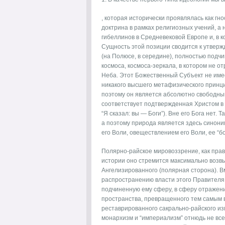
, которая исторически проявлялась как гн
доктрина в рамках религиозных учений, а
гибеллинов в Средневековой Европе и, в к
Сущность этой позиции сводится к утвер
(на Полюсе, в середине), полностью подчи
космоса, космоса-зеркала, в котором не от
Неба. Этот Божественный Субъект не имеет
никакого высшего метафизического принци
поэтому он является абсолютно свободным
соответствует подтвержденная Христом в 
“Я сказал: вы — Боги”). Вне его Бога нет. Т
а поэтому природа является здесь синони
его Воли, овеществлением его Воли, ее “б
Полярно-райское мировоззрение, как прав
истории оно стремится максимально возв
Ангелизированного (полярная сторона). Вм
распространению власти этого Правителя 
подчиненную ему сферу, в сферу отражени
пространства, превращенного тем самым в
реставрированного сакрально-райского из
монархизм и “империализм” отнюдь не все