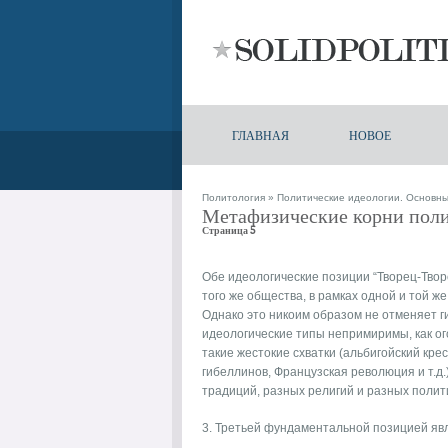
ГЛАВНАЯ
НОВОЕ
Политология
»
Политические идеологии. Основн
Метафизические корни поли
Страница 5
Обе идеологические позиции “Творец-Твор
того же общества, в рамках одной и той ж
Однако это никоим образом не отменяет г
идеологические типы непримиримы, как ого
такие жестокие схватки (альбигойский кр
гибеллинов, Французская революция и т.
традиций, разных религий и разных полит
3. Третьей фундаментальной позицией явл