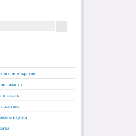
тия и демократия
ция власти
а и власть
 политика
еские партии
логия