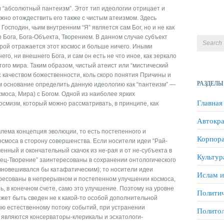
“абсолютный пантеизм”. Этот тип идеологии отрицает и
жно отождествить его также с чистым атеизмом. Здесь
Господин, чьим внутренним “Я” является сам Бог, но и не как
 Бога, Бога-Объекта, Творением. В данном случае субъект
торой отражается этот космос и больше ничего. Иными
его, ни внешнего Бога, и сам он есть не что иное, как зеркало
ого мира. Таким образом, чистый атеист или “мистический
 качеством божественности, коль скоро понятия Причины и
РАЗДЕЛЫ
ам основание определить данную идеологию как “пантеизм” —
смоса, Мира) с Богом. Одной из наиболее ярких
Главная
осмизм, который можно рассматривать, в принципе, как
Автокра
млема концепция эволюции, то есть постепенного и
Корпора
смоса в сторону совершенства. Если носители идеи “Рай-
нный и окончательный скачок из не-рая и от не-субъекта в
Культур
орец-Творение” заинтересованы в сохранении онтологического
авновешивался бы катафатическим); то носители идеи
Ислам и
ресованы в непрерывном и постепенном улучшении космоса,
, в конечном счете, само это улучшение. Поэтому на уровне
Политич
жет быть сведен не к какой-то особой дополнительной
ию естественному потоку событий, при устранении
Полито
, являются консерваторы-клерикалы и эсхатологи-