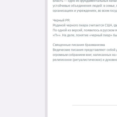
Власть — одно из фундаментальных начал 
устойчивые объединения людей: в семье, 
организациях и учреждениях, во всем госуд
Черный PR
Родиной черного пиара считается США, гд
По одной из версий, появилось в русском
«П»». На деле, понятие «черный пиар» быт
Священные писания брахманизма
Ведические писания представляют собой д
огромным собранием книг, написанных на 
религиозное (ритуалистическое) и духовное