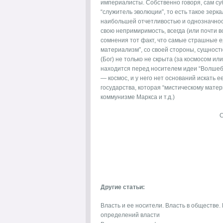
империалисты. Собственно говоря, сам су
“служитель эволюции”, то есть такое зерк
наибольшей отчетливостью и однозначнос
свою непримиримость, всегда (или почти в
сомнения тот факт, что самые страшные ер
материализм”, со своей стороны, сущностн
(Бог) не только не скрыта (за космосом или
находится перед носителем идеи “Волшебно
— космос, и у него нет оснований искать ее
государства, которая “мистическому матер
коммунизме Маркса и т.д.)
Другие статьи:
Власть и ее носители. Власть в обществе.
определений власти