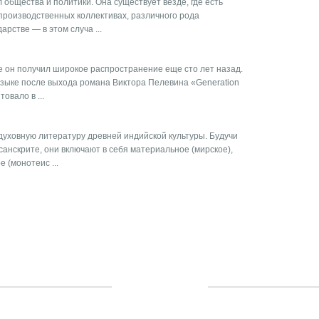
общества и политики. Она существует везде, где есть
производственных коллективах, различного рода
арстве — в этом случа ...
е он получил широкое распространение еще сто лет назад.
 языке после выхода романа Виктора Пелевина «Generation
овало в ...
уховную литературу древней индийской культуры. Будучи
санскрите, они включают в себя материальное (мирское),
 (монотеис ...