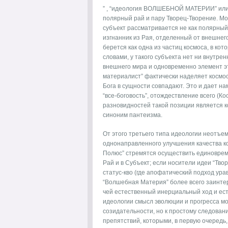
” , “идеология ВОЛШЕБНОЙ МАТЕРИИ” или 
полярный рай и пару Творец-Творение. Мо
субъект рассматривается не как полярный 
изгнанник из Рая, отделенный от внешнего
берется как одна из частиц космоса, в ко
словами, у такого субъекта нет ни внутренн
внешнего мира и одновременно элемент эт
материалист” фактически наделяет космос
Бога в сущности совпадают. Это и дает н
“все-боговость”, отождествление всего (Ко
разновидностей такой позиции является к
синоним пантеизма.
От этого третьего типа идеологии неотъе
однонаправленного улучшения качества ко
Полюс” стремятся осуществить единовреме
Рай и в Субъект; если носители идеи “Тв
статус-кво (где апофатический подход ур
“Волшебная Материя” более всего заинте
чей естественный инерциальный ход и есть
идеологии смысл эволюции и прогресса мо
созидательности, но к простому следован
препятствий, которыми, в первую очередь