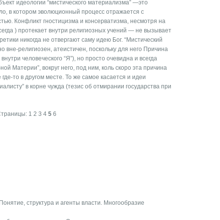
бъект идеологии “мистического материализма” —это
ало, в котором эволюционный процесс отражается с
тью. Конфликт гностицизма и консерватизма, несмотря на
сегда ) протекает внутри религиозных учений — не вызывает
етики никогда не отвергают саму идею Бог. “Мистический
о вне-религиозен, атеистичен, поскольку для него Причина
 внутри человеческого “Я”), но просто очевидна и всегда
й Материи”, вокруг него, под ним, коль скоро эта причина
 где-то в другом месте. То же самое касается и идеи
иалисту” в корне чужда (тезис об отмирании государства при
Страницы:
1
2
3
4
5
6
 Понятие, структура и агенты власти. Многообразие