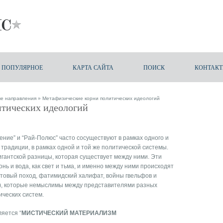
ПОПУЛЯРНОЕ
КАРТА САЙТА
ПОИСК
КОНТАК
ые направления
» Метафизические корни политических идеологий
тических идеологий
ение” и “Рай-Полюс” часто сосуществуют в рамках одного и
е традиции, в рамках одной и той же политической системы.
игантской разницы, которая существует между ними. Эти
нь и вода, как свет и тьма, и именно между ними происходят
естовый поход, фатимидский халифат, войны гвельфов и
д.), которые немыслимы между представителями разных
ических систем.
яется “
МИСТИЧЕСКИЙ МАТЕРИАЛИЗМ