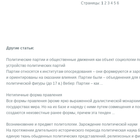
Страницы:
1
2
3
4
5
6
Другие статьи:
Политические партии и общественные движения как объект социологии п
устройство политических партий
Партии относятся к институтам опосредования – они формируются и зар
и ориентированы на оказании влияния. Партии были – объединения для
политической фигуры (до 17 в.) Вебер: Партии – как ...
Нетипичные форма правления
Все формы правления (кроме ярко выраженной дуалистической монархии
государствах мира. Но на их базе и наряду с ними путем совмещения и п
создаются неизвестные ранее формы, причем эта тенден ...
Возникновение и предмет политологии. Зарождение политической науки
На протяжении длительного исторического периода политическая наука б
единую ткань обыденных политических представлений, религиозных и фи