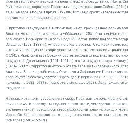
укрепить их позиции в войске и в политическом руководстве халифата. Оп
Му'тасим нанес поражение Византии и подавил восстание Бабека (837 г.) 
вв. в Самарре, Мосуле, Киркуке, Эрбиле, Тикрите и других населенных пу
проживало лишь тюркское население.
С приходом сельджуков в XI в. тюрки начинают играть главную роль на в
Востоке. Но с падением халифата Аббасидов в 1258 г. был положен конец
сельджуков. Весь Ирак, как и весь Средний Восток, попал под власть тата
Ильханов (1258–1338 гг.), основанного Хулагу-ханом. Столицей нового гос
Южном Азербайджане. Вскоре монголы полностью смешались с родствен
С 1341 г. Ирак, как и весь Средний Восток, находится под властью тюркск
государства Джалаиридов (1341–1431 гг.), затем государств Кара-Коюнлу (
(1378–1508 гг.), территория которых охватывала часть современного Ира
Анатолии. В период войн между Османами и Сефевидами Ирак трижды по
азербайджанского государства Сефевидов. В первый раз – в 1565–1523 гг., 
наконец, – в 1622–1638 гг. После этого вплоть до 1918 г. Ирак находился 
государства.
На первых этапах в переселениях тюрок в Ирак главную роль играли огузы
начиная с XVI в. основную массу составляют тюрки, мигрировавшие из аз
это переселение проводилось азербайджанскими правителями для укрепл
Ираке. Особенно интенсивно этот процесс осуществлялся при основате
Исмаиле I (1501–1524 гг.).