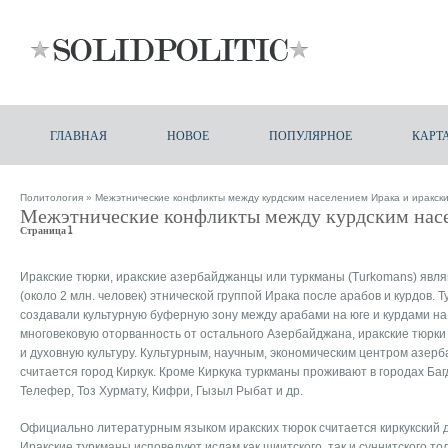
ГЛАВНАЯ
НОВОЕ
ПОПУЛЯРНОЕ
КАРТ
Политология
» Межэтнические конфликты между курдским населением Ирака и иракск
Межэтнические конфликты между курдским нас
Страница 1
Иракские тюрки, иракские азербайджанцы или туркманы (Turkomans) явля
(около 2 млн. человек) этнической группой Ирака после арабов и курдов. 
создавали культурную буферную зону между арабами на юге и курдами на
многовековую оторванность от остального Азербайджана, иракские тюрки
и духовную культуру. Культурным, научным, экономическим центром азерб
считается город Киркук. Кроме Киркука туркманы проживают в городах Баг
Телефер, Тоз Хурмату, Кифри, Гызыл Рыбат и др.
Официально литературным языком иракских тюрок считается киркукский д
Иракские туркманы исповедуют ислам как шиитского, так и суннитского то