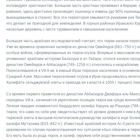
исповедуют христианство. Большая часть христиан проживает в Киркуке.
равнине, здесь крестьяне производят пшеницу и ячмень (до 90% пшениц
выращиваемых в стране). Вся эта территория омывается рукавами рек Тигр
что делает ее пригодной для земледелия. В горных районах Иракского Ку
несколько деревень с чисто туркманским и смешанным населением.
Большая часть арабских исследователей считает, что тюрки начали пересел
Уже во времена правления халифов из династии Омейядов (661–750 гг.) н
особые войска, сформированные из тюрок-огузов. Впервые о массовом пе
упоминают арабские историки Белазури и ат-Табари, относя начало процес
династии Омейядов и Аббасидов (749–1258 гг.) относились к неарабскому
Переселявшееся в VII-X вв. в южный Ирак тюркское население в основном
Средней Азии. Массовое переселение огузов в Ирак продолжалось вплоть д
Халифате сельджукской элиты и прихода ее к власти в 1055 г. процесс пе
Со времен первого правителя из династии Аббасидов Джафара аль-Мансура 
середины VIII в., начинается укрепление позиции тюрок как среди военной,
Личная гвардия знаменитого багдадского халифа Харуна ар-Рашида (786–8
тюрок, что само по себе уже свидетельствует об уровне доверия к ним в
тюркской элиты в высшем политическом руководстве халифата еще более
халифа Му'тасима (833–842 гг.). Известный арабский историк Ас-Суюти от
церемонии по случаю провозглашения его султаном «был облачен в тюрк
Его мать была из рода тюрок, и халиф, окружив себя родственниками по 