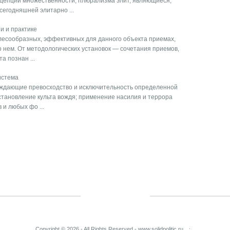
цепции множественности, плюрализма элит, являющиеся,
егодняшней элитарно ...
и и практике
лесообразных, эффективных для данного объекта приемах,
 нем. От методологических установок — сочетания приемов,
а познан ...
истема
ерждающие превосходство и исключительность определенной
становление культа вождя; применение насилия и террора
и любых фо ...
Copyright © 2026 - All Rights Reserved - www.solidpolitic.ru