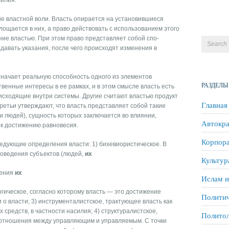
силия.
е властной воли. Власть опирается на установившиеся
ощается в них, а право действовать с ис­пользованием этого
ние властью. При этом право представляет собой спо­
 давать указания, после чего происходят изменения в
значает реаль­ную способность одного из элементов
РАЗДЕЛЫ
венные интересы в ее рамках, и в этом смысле власть есть
исходящие внутри системы. Другие считают властью продукт
Главная
ретьи утверждают, что власть представляет собой такие
людей), сущ­ность которых заключается во влиянии,
Автокра
 к достижению равновесия.
Корпора
едующие оп­ределения власти: 1) бихевиористическое. В
поведения субъектов (людей,
их
Культур
нения
их
Ислам и
огическое, согласно ко­торому власть — это достижение
Политич
о власти; 3) инструменталистское, трак­тующее власть как
средств, в частности насилия; 4) структуралистское,
Полито
 отношения между управляющим и управляемым. С точки