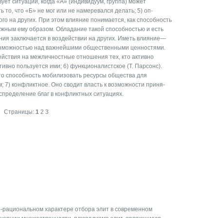
вует ситуации, когда «А» (индиви­дуум, группа) может
ь то, что «Б» не мог или не намеревался делать; 5) оп­
го на других. При этом влияние понимается, как способность
нужным ему образом. Обладание такой способностью и есть
ияния заключается в воздействии на других. Иметь влияние—
возможностью над важнейшими общественными ценно­стями.
ействия на межличностные отношения тех, кто активно
ивно пользуется ими; 6) функционалистское (Т. Парсонс).
это способность мобилизовать ресурсы общества для
 7) конфликтное. Оно сводит власть к возможности приня­
спределение благ в конфликтных ситуациях.
Страницы:
1
2
3
о-рациональном характере отбора элит в современном