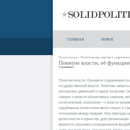
ГЛАВНАЯ
НОВОЕ
Политология
»
Политические партии и современ
Понятие власти, её функции
Страница 1
Понятие власти. Основное содержание пол
государственной власти. Понятие «власть
литических движений и самой политики. О
говорят о вла­сти объективных законов, э
политической, психоло­ги— о власти чело
зарубежные политологи много пишут о том,
отношение между людьми. Она при­суща о
целостности и единства, для организации 
можность оказывать определенное воздейс