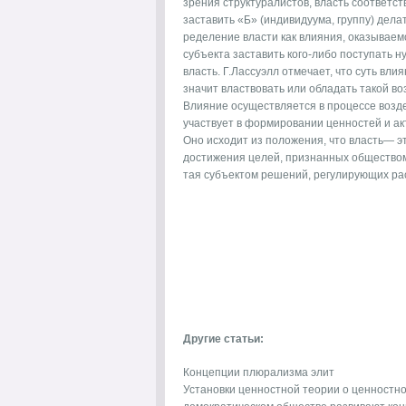
зрения структура­листов, власть соответст
заставить «Б» (индивидуума, группу) делат
ределение власти как влияния, оказываемо
субъекта заста­вить кого-либо поступать 
власть. Г.Лассуэлл отмечает, что суть вл
значит властвовать или обладать такой 
Влияние осуществляется в процессе возд
участвует в формировании ценностей и акт
Оно исходит из положе­ния, что власть— 
достижения целей, признанных обществом;
тая субъектом решений, регулирующих ра
Другие статьи:
Концепции плюрализма элит
Установки ценностной теории о ценностн