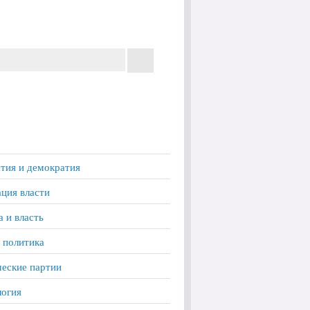
тия и демократия
ция власти
а и власть
 политика
еские партии
логия