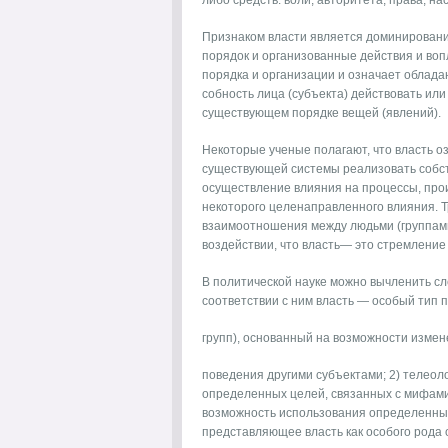
либо средств: воли, авторитета, права, на
Призна­ком власти является доминировани
порядок и организованные действия и вопл
порядка и организации и означает об­лада
собность лица (субъекта) действовать или
существующем поряд­ке вещей (явлений).
Некоторые ученые полагают, что власть о
существующей сис­темы реализовать собст
осуществление влияния на про­цессы, про
некоторого целенаправленного влияния. Т
взаимоотношения между людьми (группами 
воздействии, что власть— это стремление
В политической науке можно вычленить сл
соответствии с ним власть — особый тип 
групп), основанный на возможности изме
поведе­ния другими субъектами; 2) телеол
определенных целей, свя­занных с мифами 
возможность использования определен­ных 
представляющее власть как особого рода