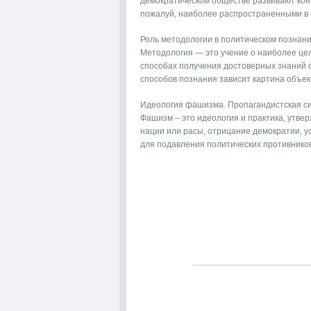
демократическом обществе развивают кон
пожалуй, наиболее распространенными в с
Роль методологии в политическом познани
Методология — это учение о наиболее це
способах получения достоверных знаний о
способов познания зависит картина объект
Идеология фашизма. Пропагандистская с
Фашизм – это идеология и практика, утв
нации или расы, отрицание демократии, у
для подавления политических противников 