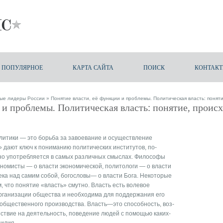
ПОПУЛЯРНОЕ
КАРТА САЙТА
ПОИСК
КОНТАК
ные лидеры России
» Понятие власти, её функции и проблемы. Политическая власть: поняти
 и проблемы. Политическая власть: понятие, происх
итики — это борьба за завоева­ние и осуществление
» дают ключ к пониманию политических институтов, по­
но употребляет­ся в самых различных смыслах. Философы
кономисты — о власти эконо­мической, политологи — о власти
века над самим собой, богословы— о власти Бога. Некоторые
 что понятие «власть» смутно. Власть есть волевое
рганизации общества и необходима для поддержа­ния его
обще­ственного производства. Власть—это способность, воз­
твие на деятель­ность, поведение людей с помощью каких-