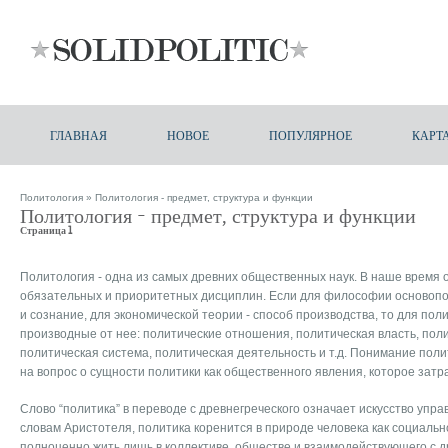
ГЛАВНАЯ
НОВОЕ
ПОПУЛЯРНОЕ
КАРТ
Политология
» Политология - предмет, структура и функции
Политология - предмет, структура и функции
Страница 1
Политология - одна из самых древних общественных наук. В наше время о
обязательных и приоритетных дисциплин. Если для философии основоп
и сознание, для экономической теории - способ производства, то для поли
производные от нее: политические отношения, политическая власть, пол
политическая система, политическая деятельность и т.д. Понимание поли
на вопрос о сущности политики как общественного явления, которое затр
Слово “политика” в переводе с древнегреческого означает искусство упра
словам Аристотеля, политика коренится в природе человека как социальн
полноценно жить лишь в коллективе, обществе и взаимодействующего с д