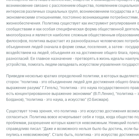
возникновение связано с расслоением общества, появлением социальног
интересов различных социальных групп, возникновением государства и т.
экономическими отношениями, постоянно возникающими потребностями, 
жизнеобеспечения. Политика существует как инструмент регулирования
сообществами и как особая специфическая форма общественной деятель
многообразна и является наиболее сложным общественным образование
философов, политика вырастает из разнообразных человеческих потребн
объединения людей сначала в форме семьи, поселения, а затем - госуда
воздействием на людей, объединяя их на достижение общего блага, пре
разногласий. Ее главное назначение - претворять в жизнь идеалы наилу
устройства, помогать людям овладевать искусством управления государст
Приведем несколько кратких определений политики, в которых выделяетс
сторон: “политика - это объединение людей для достижения общего блага”
выражение разума” Г.Гегель), “политика - это наука государственного прав
есть концентрированное выражение экономики” (В.П.Ленин), “политика – э
Богданов), “политика - это наука, а искусство” (О.Бисмарк).
Существует точка зрения, что политика - это искусство достижения возмо
согласиться. Политика вовсе исчерпывает себя и тогда, когда общество 
проблемам, разрешение которых кажется невозможным. Немецкий политол
справедливо писал: “Даже и возможного нельзя было бы достичь, если бы 
гнулись к невозможному”. Стало быть, политика - это искусство достижен