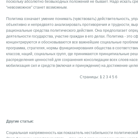
поскольку абсолютно безвыходных положений не бывает. Надо искать ср
“невозможное” станет возможным.
Политика означает умение понимать (чувствовать) действительность, упр
объективно и непредвзято анализировать противоречия и трудности, вы
рациональные средства политического действия. Она предполагает опр
деятельности государства, участие граждан в его делах. Политика - это 
концентрируются и обосновываются все важнейшие социальные проблем
программа, стратегия, нормы функционирования общества в соответствии
классов, наций, социальных групп, где принимаются принципиальные реш
распределения ценностей для сохранения консолидации всех слоев насе
мобилизация сил и средств (включая и принуждение) на достижение целе
Страницы:
1
2
3
4
5
6
Другие статьи:
Социальная напряженность как показатель нестабильности политическо