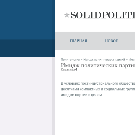
ГЛАВНАЯ
НОВОЕ
Политология
»
Имидж политических партий
» Имид
Имидж политических партий
Страница 4
В условиях постиндустриального общества
десятками компактных и социальных груп
имидже партии в целом.