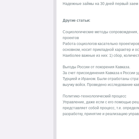
Надежные
займы на 30 дней первый заем
Другие статьи:
Социологические методы сопровождения, 
проектов
Работа социологов касательно проектиров
основном, носит прикладной характер и о
Наиболее важные из них: 1) сбор, количест
Выгоды России от покорения Кавказа.
За счет присоединения Кавказа к России 
Турцией и Ираном. Были отработаны страт
выучку войск. Проведено исследование кавка
Политико-технологический процесс
Управление, даже если с его помощью реша
представляет собой процесс, т.е. опреде
разработку, принятие и реализацию управл