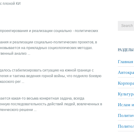
с плохой КИ
проектирования и реализации социально - политических
ания и реализации социально-политических проектов, в
сновывается на прикладных социологических методах.
РАЗДЕЛЫ
венный анализ ...
Главная
удалось стабилизировать ситуацию на южной границе с
Автокра
егия и тактика ведения горной войны, что подняло боевую
зского рег ...
Корпора
Культур
ется какая-то весьма конкретная задача, всегда
Ислам и
ленную последовательность действий людей, вовлеченных в
енческого решени ...
Политич
Полито