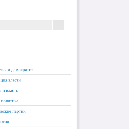
тия и демократия
ция власти
а и власть
 политика
еские партии
логия