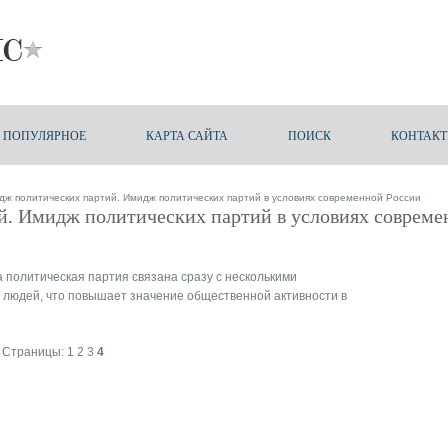
ПОПУЛЯРНОЕ
КАРТА САЙТА
ПОИСК
КОНТАК
ж политических партий. Имидж политических партий в условиях современной России
. Имидж политических партий в условиях совреме
 политическая партия связана сразу с несколькими
п людей, что повышает значение общественной активности в
Страницы:
1
2
3
4