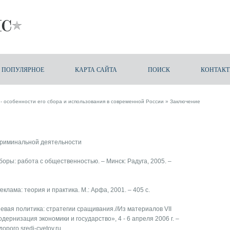
ПОПУЛЯРНОЕ
КАРТА САЙТА
ПОИСК
КОНТАК
- особенности его сбора и использования в современной России
» Заключение
 криминальной деятельности
боры: работа с общественностью. – Минск: Радуга, 2005. –
Реклама: теория и практика. М.: Арфа, 2001. – 405 с.
невая политика: стратегии сращивания.//Из материалов VII
рнизация экономики и государство», 4 - 6 апреля 2006 г. –
едорого
sredi-cvetov.ru
.