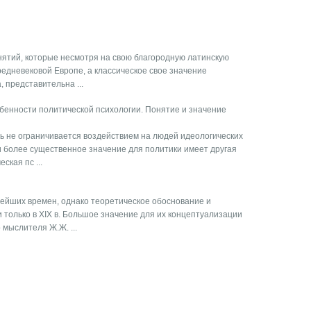
нятий, которые несмотря на свою благородную латинскую
редневековой Европе, а классическое свое значение
 представительна ...
бенности политической психологии. Понятие и значение
ь не ограничивается воздействием на людей идеологических
 и более существенное значение для политики имеет другая
кая пс ...
нейших времен, однако теоретическое обоснование и
только в XIX в. Большое значение для их концептуализации
 мыслителя Ж.Ж. ...