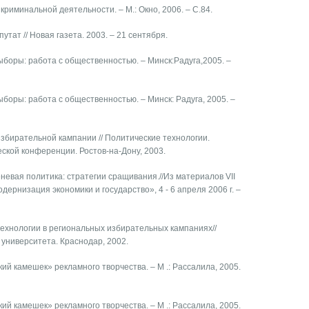
криминальной деятельности. – М.: Окно, 2006. – С.84.
путат // Новая газета. 2003. – 21 сентября.
ыборы: работа с общественностью. – Минск:Радуга,2005. –
ыборы: работа с общественностью. – Минск: Радуга, 2005. –
избирательной кампании // Политические технологии.
ской конференции. Ростов-на-Дону, 2003.
еневая политика: стратегии сращивания.//Из материалов VII
рнизация экономики и государство», 4 - 6 апреля 2006 г. –
технологии в региональных избирательных кампаниях//
университета. Краснодар, 2002.
кий камешек» рекламного творчества. – М .: Рассалила, 2005.
кий камешек» рекламного творчества. – М .: Рассалила, 2005.