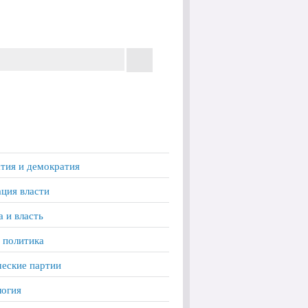
тия и демократия
ция власти
а и власть
 политика
еские партии
логия