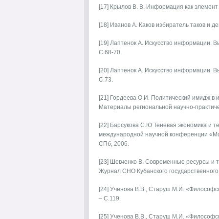
[17] Крылов В. В. Информация как элемент 
[18] Иванов А. Каков избиратель таков и де
[19] Лаптенок А. Искусство информации. В
С.68-70.
[20] Лаптенок А. Искусство информации. В
С.73.
[21] Гордеева О.И. Политический имидж в 
Материалы региональной научно-практиче
[22] Барсукова С.Ю Теневая экономика и т
международной научной конференции «Моде
СПб, 2006.
[23] Шевченко В. Современные ресурсы и 
Журнал СНО Кубанского государственного 
[24] Ученова В.В., Старуш М.И. «Философс
– С.119.
[25] Ученова В.В., Старуш М.И. «Философс