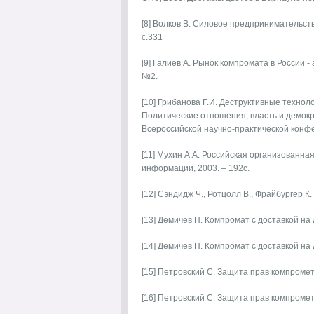
[8] Волков В. Силовое предпринимательств
с.331
[9] Галиев А. Рынок компромата в России -
№2.
[10] Грибанова Г.И. Деструктивные технол
Политические отношения, власть и демок
Всероссийской научно-практической конфе
[11] Мухин А.А. Российская организованная
информации, 2003. – 192с.
[12] Сэндидж Ч., Ротцолл В., Фрайбургер К.
[13] Демичев П. Компромат с доставкой на 
[14] Демичев П. Компромат с доставкой на 
[15] Петровский С. Защита прав компромет
[16] Петровский С. Защита прав компромет