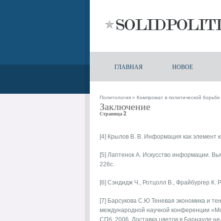
ГЛАВНАЯ
НОВОЕ
Политология
»
Компромат в политической борьбе 
Заключение
Страница 2
[4] Крылов В. В. Информация как элемент
[5] Лаптенок А. Искусство информации. Вы
226с.
[6] Сэндидж Ч., Ротцолл В., Фрайбургер К. 
[7] Барсукова С.Ю Теневая экономика и те
международной научной конференции «Моде
СПб, 2006.
Доставка цветов в Барнауле н