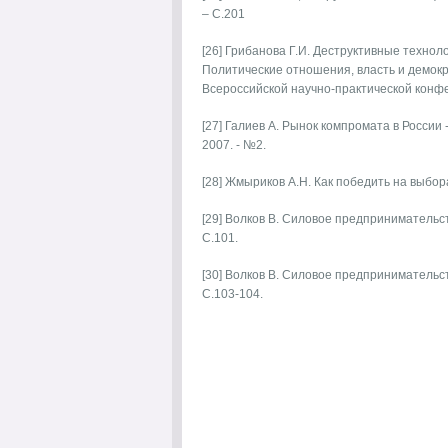
– С.201
[26] Грибанова Г.И. Деструктивные технол
Политические отношения, власть и демок
Всероссийской научно-практической конфе
[27] Галиев А. Рынок компромата в России 
2007. - №2.
[28] Жмыриков А.Н. Как победить на выбора
[29] Волков В. Силовое предпринимательст
С.101.
[30] Волков В. Силовое предпринимательст
С.103-104.