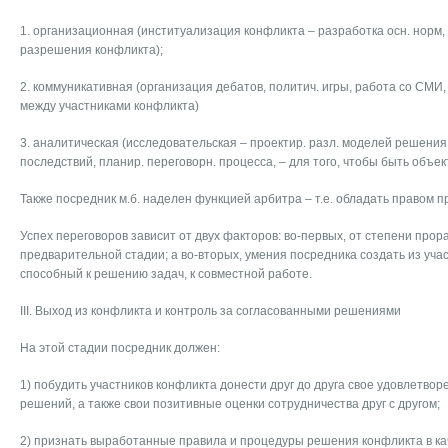
1. организационная (институализация конфликта – разработка осн. норм,
разрешения конфликта);
2. коммуникативная (организация дебатов, политич. игры, работа со СМИ
между участниками конфликта)
3. аналитическая (исследовательская – проектир. разл. моделей решения
последствий, планир. переговорн. процесса, – для того, чтобы быть объе
Также посредник м.б. наделен функцией арбитра – т.е. обладать правом п
Успех переговоров зависит от двух факторов: во-первых, от степени прор
предварительной стадии; а во-вторых, умения посредника создать из уча
способный к решению задач, к совместной работе.
III. Выход из конфликта и контроль за согласованными решениями
На этой стадии посредник должен:
1) побудить участников конфликта донести друг до друга свое удовлетво
решений, а также свои позитивные оценки сотрудничества друг с другом;
2) признать выработанные правила и процедуры решения конфликта в ка