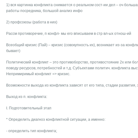
1) вся картинка конфликта снимается о реальном сост-ии дел – оч больша
работы посредника, большой анализ инфо
2) профсоюзы (работа в них)
Рассм противоречие, п конфл- мы его вписываем в стр вл-ых отнош-ий
Всеобщий кризис (Пай) – кризис (совокупность их), возникает из-за конфл
бывает)
Политический конфликт – это противоборство, противостояние 2х или бол
поводу ресурсов, потребностей и т.д. Субъектами политич. конфликта выс
Непримиримый конфликт => кризис.
Возможности выхода из конфликта зависят от его типа, стадии развития,
Выход из п. конфликта:
I. Подготовительный этап
* Определить диагноз конфликтной ситуации, а именно:
- определить тип конфликта;