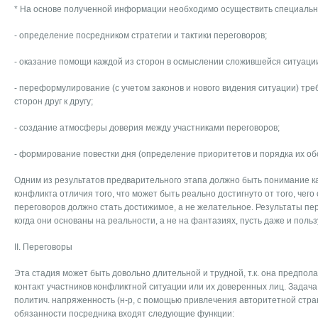
* На основе полученной информации необходимо осуществить специальну
- определение посредником стратегии и тактики переговоров;
- оказание помощи каждой из сторон в осмыслении сложившейся ситуаци
- переформулирование (с учетом законов и нового видения ситуации) т
сторон друг к другу;
- создание атмосферы доверия между участниками переговоров;
- формирование повестки дня (определение приоритетов и порядка их об
Одним из результатов предварительного этапа должно быть понимание к
конфликта отличия того, что может быть реально достигнуто от того, чег
переговоров должно стать достижимое, а не желательное. Результаты пер
когда они основаны на реальности, а не на фантазиях, пусть даже и пол
II. Переговоры
Эта стадия может быть довольно длительной и трудной, т.к. она предпо
контакт участников конфликтной ситуации или их доверенных лиц. Задача
политич. напряженность (н-р, с помощью привлечения авторитетной стран
обязанности посредника входят следующие функции: