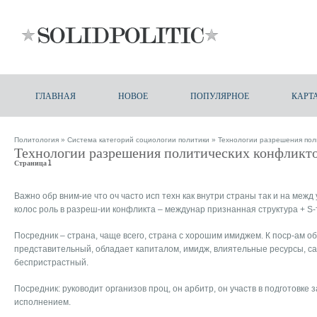
ГЛАВНАЯ
НОВОЕ
ПОПУЛЯРНОЕ
КАРТ
Политология
»
Система категорий социологии политики
» Технологии разрешения пол
Технологии разрешения политических конфликт
Страница 1
Важно обр вним-ие что оч часто исп техн как внутри страны так и на межд
колос роль в разреш-ии конфликта – междунар признанная структура + S-т
Посредник – страна, чаще всего, страна с хорошим имиджем. К поср-ам о
представительный, обладает капиталом, имидж, влиятельные ресурсы, с
беспристрастный.
Посредник: руководит организов проц, он арбитр, он участв в подготовке з
исполнением.