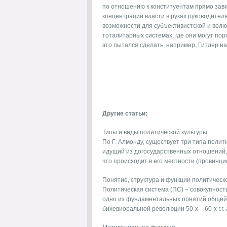
по отношению к конституентам прямо зави
концентрации власти в руках руководител
возможности для субъективистской и вол
тоталитарных системах, где они могут пор
это пытался сделать, например, Гитлер н
Другие статьи:
Типы и виды политической культуры
По Г. Алмонду, существует три типа полит
идущий из догосударственных отношений, 
что происходит в его местности (провинции)
Понятие, структура и функции политическ
Политическая система (ПС) – совокупност
одно из фундаментальных понятий общей 
бихевиоральной революции 50-х – 60-х г.г. 