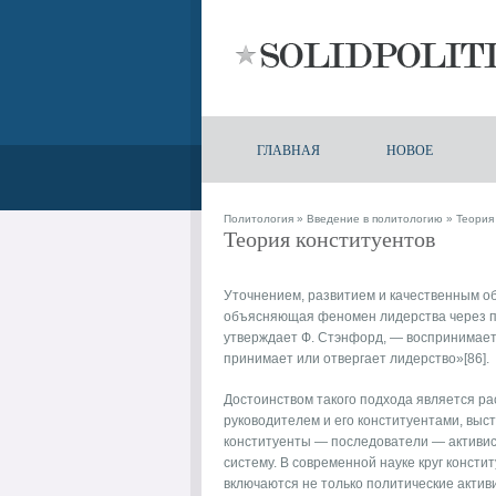
ГЛАВНАЯ
НОВОЕ
Политология
»
Введение в политологию
» Теория
Теория конституентов
Уточнением, развитием и качественным о
объясняющая феномен лидерства через п
утверждает Ф. Стэнфорд, — воспринимает
принимает или отвергает лидерство»[86].
Достоинством такого подхода является р
руководителем и его конституентами, выс
конституенты — последователи — активис
систему. В современной науке круг консти
включаются не только политические акти