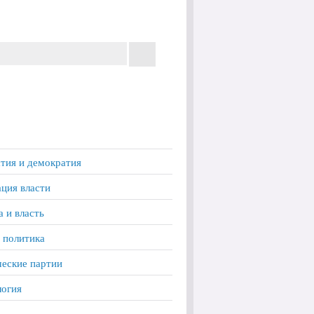
тия и демократия
ция власти
а и власть
 политика
еские партии
логия