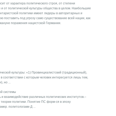
сит от характера политического строя, от степени
я и от политической культуры общества в целом. Наибольшие
юнтаристской политики имеют лидеры в авторитарных и
ою поставить под угрозу само существование всей нации, как
акануне поражения нацистской Германии.
ической культуры: «1) Провинциалистский (традиционный),
в соответствии с которым человек интересуется лишь тем,
, но ...
ой системы
ь и взаимодействие различных политических институтов.–
теории политики. Понятие ПС форм-ся в эпоху
амер. политологами Д ...