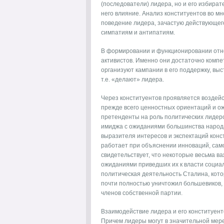
(последователи) лидера, но и его избирате
него влияние. Анализ конституентов во м
поведение лидера, зачастую действующег
симпатиям и антипатиям.
В формировании и функционировании отн
активистов. Именно они достаточно компе
организуют кампании в его поддержку, вы
т.е. «делают» лидера.
Через конституентов проявляется воздейс
прежде всего ценностных ориентаций и о
претенденты на роль политических лидеро
имиджа с ожиданиями большинства народа
выразителя интересов и экспектаций конс
работает при объяснении инноваций, сам
свидетельствует, что некоторые весьма в
ожиданиями приведших их к власти социа
политическая деятельность Сталина, кото
почти полностью уничтожил большевиков, 
членов собственной партии.
Взаимодействие лидера и его конституен
Причем лидеры могут в значительной мер