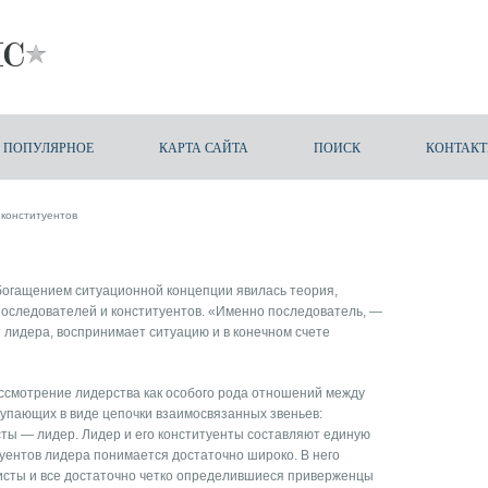
ПОПУЛЯРНОЕ
КАРТА САЙТА
ПОИСК
КОНТАК
 конституентов
богащением ситуационной концепции явилась теория,
оследователей и конституентов. «Именно последователь, —
 лидера, воспринимает ситуацию и в конечном счете
ассмотрение лидерства как особого рода отношений между
тупающих в виде цепочки взаимосвязанных звеньев:
ты — лидер. Лидер и его конституенты составляют единую
туентов лидера понимается достаточно широко. В него
висты и все достаточно четко определившиеся приверженцы