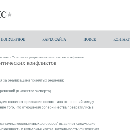
ПОПУЛЯРНОЕ
КАРТА САЙТА
ПОИСК
КОНТАК
литики
» Технологии разрешения политических конфликтов
итических конфликтов
ля за реализацией принятых решений;
решений (в качестве эксперта).
тадия означает признание нового типа отношений между
ние того, что отношения соперничества превратились в
и динамика коллективных договоров" выделяет следующие
искренность и бульдожья хватка; находчивость; физическая