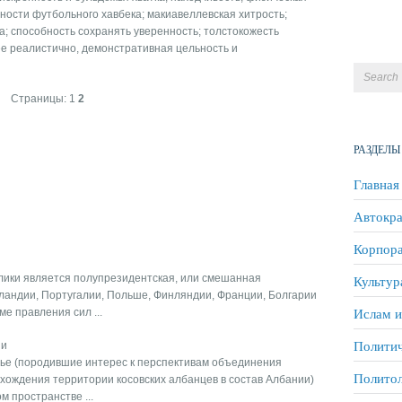
ости футбольного хавбека; макиавеллевская хитрость;
а; способность сохранять уверенность; толстокожесть
ее реалистично, демонстративная цельность и
Страницы:
1
2
РАЗДЕЛЫ
Главная
Автокра
Корпора
лики является полупрезидентская, или смешанная
Культур
рландии, Португалии, Польше, Финляндии, Франции, Болгарии
Ислам и
е правления сил ...
Политич
ии
зье (породившие интерес к перспективам объединения
Полито
хождения территории косовских албанцев в состав Албании)
 пространстве ...