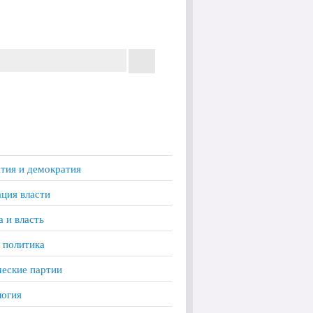
тия и демократия
ция власти
а и власть
 политика
еские партии
логия