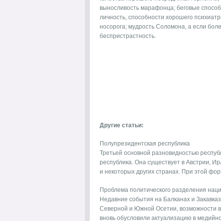
выносливость марафонца; беговые способн
личность, способности хорошего психиатр
носорога; мудрость Соломона, а если бол
беспристрастность.
Другие статьи:
Полупрезидентская республика
Третьей основной разновидностью респуб
республика. Она существует в Австрии, И
и некоторых других странах. При этой форм
Проблема политического разделения нац
Недавние события на Балканах и Закавка
Северной и Южной Осетии, возможности в
вновь обусловили актуализацию в медийном