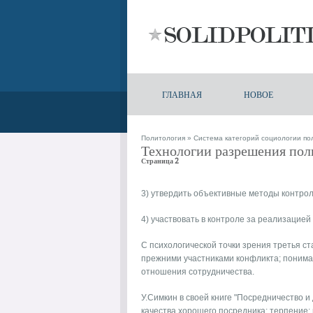
ГЛАВНАЯ
НОВОЕ
Политология
»
Система категорий социологии по
Технологии разрешения пол
Страница 2
3) утвердить объективные методы контро
4) участвовать в контроле за реализацией 
С психологической точки зрения третья с
прежними участниками конфликта; понима
отношения сотрудничества.
У.Симкин в своей книге "Посредничество 
качества хорошего посредника: терпение; 