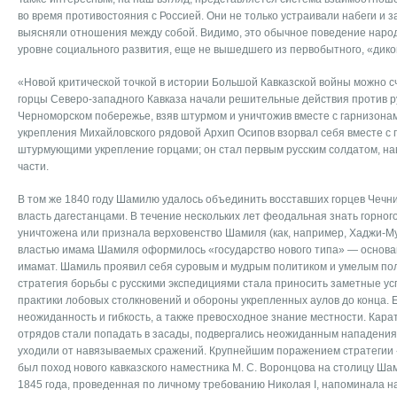
во время противостояния с Россией. Они не только устраивали набеги и з
выясняли отношения между собой. Видимо, это обычное поведение народ
уровне социального развития, еще не вышедшего из первобытного, «диког
«Новой критической точкой в истории Большой Кавказской войны можно счи
горцы Северо-западного Кавказа начали решительные действия против р
Черноморском побережье, взяв штур­мом и уничтожив вместе с гарнизона
укрепления Михайловского рядовой Архип Осипов взорвал себя вместе с
штурмую­щими укрепление горцами; он стал первым русским солда­том, на
части.
В том же 1840 году Шамилю удалось объединить вос­ставших горцев Чечн
власть да­гестанцами. В течение нескольких лет феодальная знать гор­ног
уничтожена или признала вер­ховенство Шамиля (как, например, Хаджи-Му
властью имама Шамиля оформилось «государство нового типа» — основа
имамат. Ша­миль проявил себя суровым и мудрым политиком и умелым по
стратегия борьбы с русскими экспедициями стала приносить заметные у
практики лобовых столкновений и обороны укре­пленных аулов до конца.
неожидан­ность и гибкость, а также превосходное знание местности. Кар
отрядов стали попадать в засады, подвергались неожиданным нападения
уходили от навязываемых сражений. Крупней­шим поражением стратегии
был поход нового кавказского наместника М. С. Воронцова на столицу Ша
1845 года, прове­денная по личному требованию Николая I, напоминала н