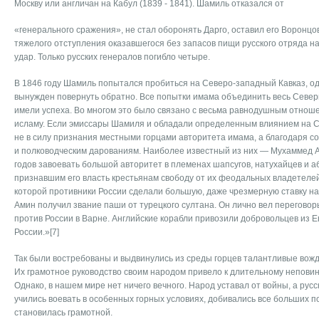
Москву или англичан на Кабул (1839 - 1841). Шамиль отказался от
«генерального сражения», не стал оборонять Дарго, оста­вил его Воронцо
тяжелого отступ­ления оказавшегося без запа­сов пищи русского отряда н
удар. Только русских генералов по­гибло четыре.
В 1846 году Шамиль попы­тался пробиться на Северо-западный Кавказ, о
вынужден повернуть об­ратно. Все попытки имама объ­единить весь Север
имели успеха. Во многом это было связано с весьма равнодушным отноше
исламу. Если эмиссары Шамиля и обладали определенным влияни­ем на С
не в силу признания ме­стными горцами авторитета имама, а благодаря с
и полководческим дарованиям. Наи­более известный из них — Мухаммед А
годов завоевать большой авторитет в племенах шап­сугов, натухайцев и 
признавшим его власть крестьянам свободу от их феодальных владете­лей
которой противники Рос­сии сделали большую, даже чрезмерную ставку на
Амин получил звание паши от турецко­го султана. Он лично вел переговор
против России в Варне. Английские корабли привозили добровольцев из 
России.»[7]
Так были востребованы и выдвинулись из среды горцев талантливые вож
Их грамотное руководство своим народом привело к длительному непови
Однако, в нашем мире нет ничего вечного. Народ уставал от войны, а рус
учились воевать в особенных горных условиях, добивались все больших п
становилась грамотной.