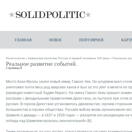
ГЛАВНАЯ
НОВОЕ
ПОПУЛЯРНОЕ
КАРТ
Политология
»
Кавказская политика России в первой половине XIX века
» Реальное раз
Реальное развитие событий.
Страница 3
Место Кази-Муллы занял новый имам, Гамзат-бек. Он штурмом взял столи
уничтожил почти весь род аварских ханов и был за это убит в мечети по п
руководил известный Хаджи-Мурат). На смену Гамзат-беку пришел знаме
расправу с феодальными правителями Дагестана, но пытался при этом о
русских. В горном Дагестане установилось двоевластие, причем сторонн
большинства в горских обществах. Русские войска вновь организовали не
Шамиля и дважды — в 1837 и 1839 годах — разоряли его резиденцию на г
победа над Шамилем казалась окончательной».[6]
Также интересным, на наш взгляд, представляется система взаимоотнош