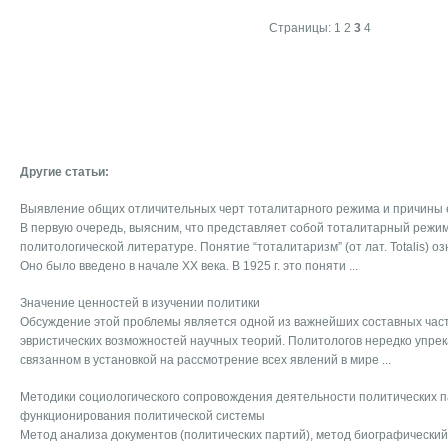
Страницы:
1
2
3
4
Другие статьи:
Выявление общих отличительных черт тоталитарного режима и причины е
В первую очередь, выясним, что представляет собой тоталитарный режи
политологической литературе. Понятие “тоталитаризм” (от лат. Totalis) о
Оно было введено в начале ХХ века. В 1925 г. это поняти ...
Значение ценностей в изучении политики
Обсуждение этой проблемы является одной из важнейших составных час
эвристических возможностей научных теорий. Политологов нередко упре
связанном в установкой на рассмотрение всех явлений в мире ...
Методики социологического сопровождения деятельности политических п
функционирования политической системы
Метод анализа документов (политических партий), метод биографически