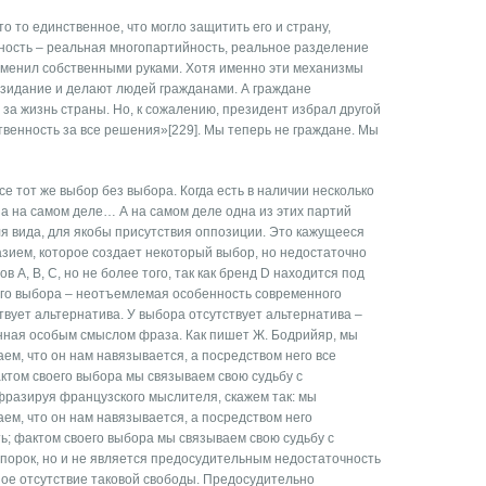
то то единственное, что могло защитить его и страну,
ность – реальная многопартийность, реальное разделение
отменил собственными руками. Хотя именно эти механизмы
созидание и делают людей гражданами. А граждане
 за жизнь страны. Но, к сожалению, президент избрал другой
ственность за все решения»[229]. Мы теперь не граждане. Мы
все тот же выбор без выбора. Когда есть в наличии несколько
 а на самом деле… А на самом деле одна из этих партий
ля вида, для якобы присутствия оппозиции. Это кажущееся
зием, которое создает некоторый выбор, но недостаточно
А, В, С, но не более того, так как бренд D находится под
ого выбора – неотъемлемая особенность современного
твует альтернатива. У выбора отсутствует альтернатива –
енная особым смыслом фраза. Как пишет Ж. Бодрийяр, мы
ем, что он нам навязывается, а посредством него все
ктом своего выбора мы связываем свою судьбу с
фразируя французского мыслителя, скажем так: мы
ем, что он нам навязывается, а посредством него
ь; фактом своего выбора мы связываем свою судьбу с
 порок, но и не является предосудительным недостаточность
ое отсутствие таковой свободы. Предосудительно