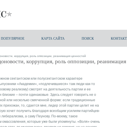
ПОПУЛЯРНОЕ
КАРТА САЙТА
ПОИСК
КОНТАК
оновости, коррупция, роль оппозиции, реанимация ценностей
доновости, коррупция, роль оппозиции, реанимация
ожном сектантском или полусектантском характере
выпускники «Академии», «подлечившиеся» там люди как-то
овому реализму) смотрят на деятельность партии и ее
и близкие – почти одинаковые. Здесь следует говорить не о
 иной или несколько смягченной форме: если традиционные
 прихожан, то, сдается мне, лидер этой партии целит не на
орую хочет получить благодаря всеобщим усилиям партийцев-
либерализма, а саму Пеунову. По-моему, такое
м омассовления, которые уже были упомянуты. «Воля» очень