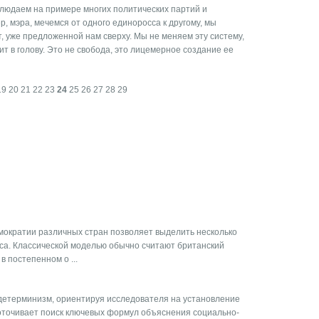
людаем на примере многих политических партий и
, мэра, мечемся от одного единоросса к другому, мы
, уже предложенной нам сверху. Мы не меняем эту систему,
т в голову. Это не свобода, это лицемерное создание ее
19
20
21
22
23
24
25
26
27
28
29
мократии различных стран позволяет выделить несколько
са. Классической моделью обычно считают британский
в постепенном о ...
 детерминизм, ориентируя исследователя на установление
оточивает поиск ключевых формул объяснения социально-