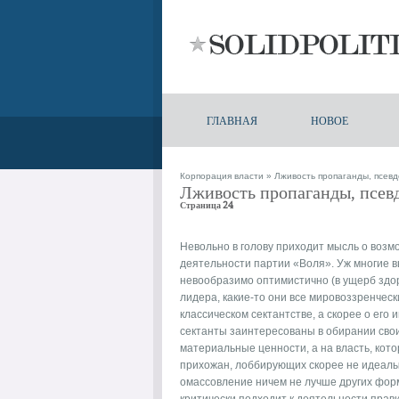
ГЛАВНАЯ
НОВОЕ
Корпорация власти
» Лживость пропаганды, псевд
Лживость пропаганды, псев
Страница 24
Невольно в голову приходит мысль о возм
деятельности партии «Воля». Уж многие 
невообразимо оптимистично (в ущерб здор
лидера, какие-то они все мировоззренческ
классическом сектантстве, а скорее о его
сектанты заинтересованы в обирании своих
материальные ценности, а на власть, кот
прихожан, лоббирующих скорее не идеалы 
омассовление ничем не лучше других фор