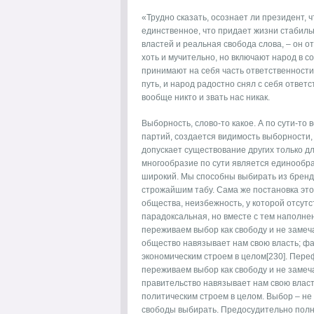
«Трудно сказать, осознает ли президент, ч
единственное, что придает жизни стабиль
властей и реальная свобода слова, – он 
хоть и мучительно, но включают народ в 
принимают на себя часть ответственности
путь, и народ радостно снял с себя ответ
вообще никто и звать нас никак.
Выборность, слово-то какое. А по сути-то 
партий, создается видимость выборности,
допускает существование других только д
многообразие по сути является единообра
широкий. Мы способны выбирать из брендов 
строжайшим табу. Сама же постановка эт
общества, неизбежность, у которой отсутс
парадоксальная, но вместе с тем наполн
переживаем выбор как свободу и не замеча
общество навязывает нам свою власть; фа
экономическим строем в целом[230]. Пере
переживаем выбор как свободу и не замеча
правительство навязывает нам свою власт
политическим строем в целом. Выбор – не
свободы выбирать. Предосудительно полн