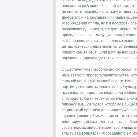
критически подходит к деятельности прави
описанных наблюдений за ней возникает 
ли они хотят освободить страну от диктат
другое зло – наибольшее или наименьшее?
освобождения от зла, но и в плоскости о
разоблачая одни мифы, создает новые. В
приведенные в предыдущих предложениях 
которых явно недостаточно для создания ц
антиконституционный правительственный 
говорит сам за себя. Если идут на нарушен
нарушения (причем достаточно серьезные) 
Существует мнение, согласно которому ч
называемого мирового правительства, кото
сильной централизованной власти. Именн
партии, движения, молодежные субкультур
гражданство, народную власть или вообще 
с господствующей вертикалью власти, но 
плюрализма, благодаря которому в общес
социальный организм по принципу «борьбы
здравствующие объединения не только яв
доминирующей системы, а страны вообще),
своей недоказанности имеет всего лишь ги
власть ради оправдания созданного ею мо