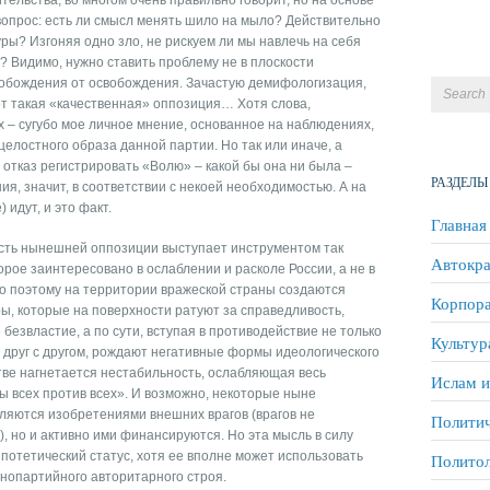
тельства, во многом очень правильно говорит, но на основе
вопрос: есть ли смысл менять шило на мыло? Действительно
уры? Изгоняя одно зло, не рискуем ли мы навлечь на себя
 Видимо, нужно ставить проблему не в плоскости
свобождения от освобождения. Зачастую демифологизация,
от такая «качественная» оппозиция… Хотя слова,
– сугубо мое личное мнение, основанное на наблюдениях,
елостного образа данной партии. Но так или иначе, а
отказ регистрировать «Волю» – какой бы она ни была –
РАЗДЕЛЫ
ия, значит, в соответствии с некоей необходимостью. А на
идут, и это факт.
Главная
асть нынешней оппозиции выступает инструментом так
Автокра
рое заинтересовано в ослаблении и расколе России, а не в
о поэтому на территории вражеской страны создаются
Корпора
ы, которые на поверхности ратуют за справедливость,
безвластие, а по сути, вступая в противодействие не только
Культур
и друг с другом, рождают негативные формы идеологического
тве нагнетается нестабильность, ослабляющая весь
Ислам и
 всех против всех». И возможно, некоторые ныне
ляются изобретениями внешних врагов (врагов не
Политич
 но и активно ими финансируются. Но эта мысль в силу
потетический статус, хотя ее вполне может использовать
Полито
нопартийного авторитарного строя.