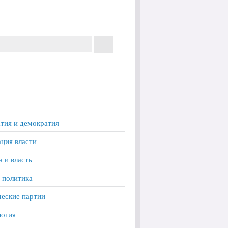
тия и демократия
ция власти
а и власть
 политика
еские партии
логия