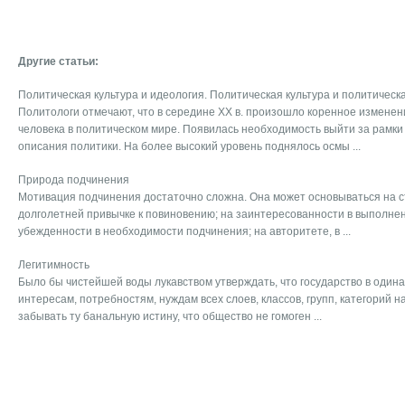
Другие статьи:
Политическая культура и идеология. Политическая культура и политичес
Политологи отмечают, что в середине XX в. произошло коренное изменен
человека в политическом мире. Появилась необходимость выйти за рамки
описания политики. На более высокий уровень поднялось осмы ...
Природа подчинения
Мотивация подчинения достаточно сложна. Она может основываться на с
долголетней привычке к повиновению; на заинтересованности в выполне
убежденности в необходимости подчинения; на авторитете, в ...
Легитимность
Было бы чистейшей воды лукавством утверждать, что госу­дарство в один
интересам, потребностям, нуж­дам всех слоев, классов, групп, категорий 
забывать ту банальную истину, что общество не гомоген ...