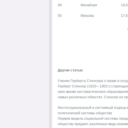
49
Малайзия
19,0
50
Мексика
17,6
Другие статьи:
Учение Герберта Спенсера о праве и госу
Герберт Спенсер (1820—1903 гг.) принадл
свое время систематического образовани
самых различных областях. Спенсер не при
Институциональный и системный подход к
политической системы общества
Первую модель социальной системы предл
обществу придают различные виды взаимо