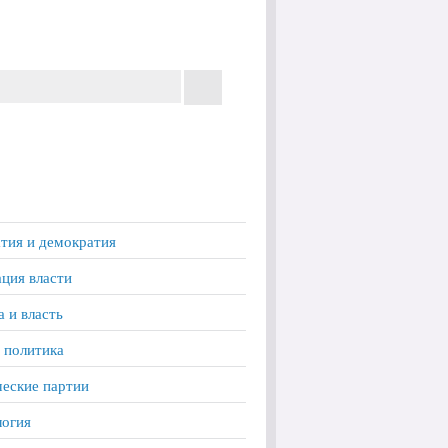
тия и демократия
ция власти
а и власть
 политика
еские партии
логия