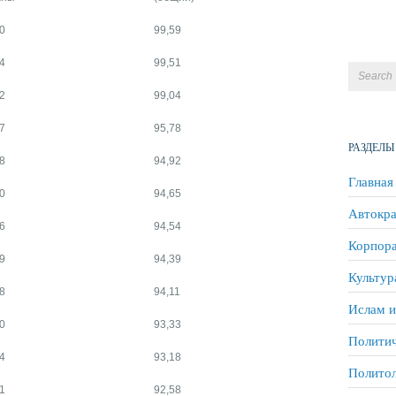
0
99,59
4
99,51
2
99,04
7
95,78
РАЗДЕЛЫ
8
94,92
Главная
0
94,65
Автокра
6
94,54
Корпора
9
94,39
Культур
8
94,11
Ислам и
0
93,33
Политич
4
93,18
Полито
1
92,58