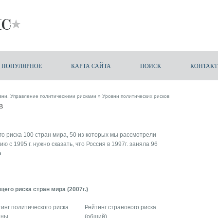
ПОПУЛЯРНОЕ
КАРТА САЙТА
ПОИСК
КОНТАК
овни. Управление политическими рисками
» Уровни политических рисков
в
о риска 100 стран мира, 50 из которых мы рассмотрели
с 1995 г. нужно сказать, что Россия в 1997г. заняла 96
.
его риска стран мира (2007г.)
инг политического риска
Рейтинг странового риска
аны
(общий)