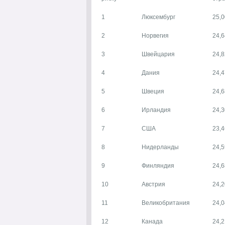
1
Люксембург
25,0
2
Норвегия
24,6
3
Швейцария
24,8
4
Дания
24,4
5
Швеция
24,6
6
Ирландия
24,3
7
США
23,4
8
Нидерланды
24,5
9
Финляндия
24,6
10
Австрия
24,2
11
Великобритания
24,0
12
Канада
24,2