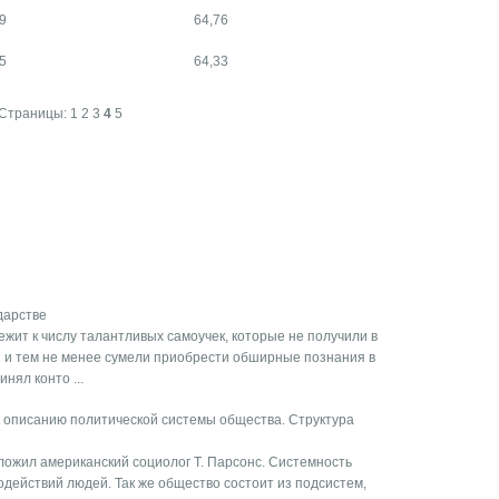
9
64,76
5
64,33
Страницы:
1
2
3
4
5
дарстве
ежит к числу талантливых самоучек, которые не получили в
я и тем не менее сумели приобрести обширные познания в
нял конто ...
 описанию политической системы общества. Структура
ожил американский социолог Т. Парсонс. Системность
действий людей. Так же общество состоит из подсистем,