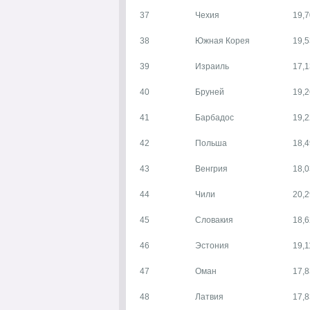
37
Чехия
19,7
38
Южная Корея
19,5
39
Израиль
17,1
40
Бруней
19,2
41
Барбадос
19,2
42
Польша
18,4
43
Венгрия
18,0
44
Чили
20,2
45
Словакия
18,6
46
Эстония
19,1
47
Оман
17,8
48
Латвия
17,8