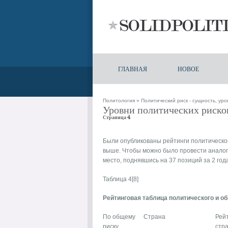
ГЛАВНАЯ
НОВОЕ
Политология
»
Политический риск - сущность, ур
Уровни политических риско
Страница 4
Были опубликованы рейтинги политическог
выше. Чтобы можно было провести аналогию 
место, поднявшись на 37 позиций за 2 года
Таблица 4[8]
Рейтинговая таблица политического и общ
По общему
Страна
Рейт
риску
стр