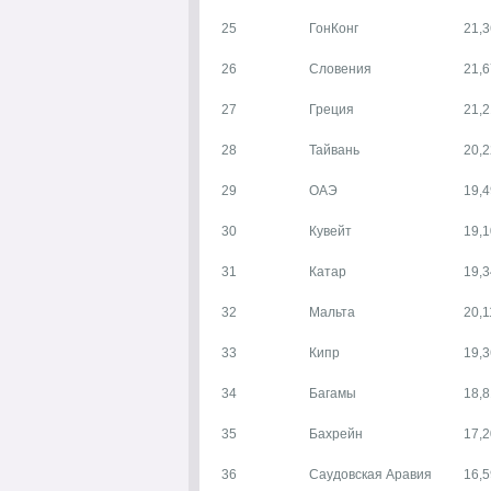
25
ГонКонг
21,3
26
Словения
21,6
27
Греция
21,2
28
Тайвань
20,2
29
ОАЭ
19,4
30
Кувейт
19,1
31
Катар
19,3
32
Мальта
20,1
33
Кипр
19,3
34
Багамы
18,8
35
Бахрейн
17,2
36
Саудовская Аравия
16,5