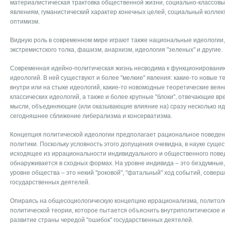
материалистическая трактовка общественной жизни, социально-классов
явлениям, гуманистический характер конечных целей, социальный коллек
оптимизм.
Видную роль в современном мире играют также национальные идеологии
экстремистского толка, фашизм, анархизм, идеология "зеленых" и другие.
Современная идейно-политическая жизнь несводима к функционировани
идеологий. В ней существуют и более "мелкие" явления: какие-то новые 
внутри или на стыке идеологий, какие-то новомодные теоретические веяни
классических идеологий, а также и более крупные "блоки", отвечающие 
мысли, объединяющие (или оказывающие влияние на) сразу несколько ид
сегодняшнее сближение либерализма и консерватизма.
Концепция политической идеологии предполагает рациональное поведени
политики. Поскольку условность этого допущения очевидна, в науке суще
исходящее из иррациональности индивидуального и общественного пове
обнаруживается в сходных формах. На уровне индивида – это бездумные,
уровне общества – это некий "роковой", "фатальный" ход событий, сове
государственных деятелей.
Опираясь на общесоциологическую концепцию иррационализма, политоло
политической теории, которое пытается объяснить внутриполитическое 
развитие страны чередой "ошибок" государственных деятелей.