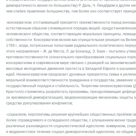
демократичность жизни по большинству) Р. Даль, Ч. Линдбдюм и другие н
чем слабее правление большинства, тем более оно соответствует принц
-консерватизм, отстаивающий приоритет преемственности перед иннова
естественным образом сложившегося порядка вещей, предустановленну
человеческого общества, соответствующие моральные принципы, лежащие
собственности. Консерватизм возник как отрицательная реакция на Вел
1789 г., когда, потрясенные попытками радикального политического пере
этого направления – Ж. де Местр, Л. де Бональд, Э. Берк – пытались утве
противоестественности сознательного преобразования социальных поря
консерватизма в современном мире связано с реакцией на экономический к
массовые молодежные движения протеста в Западной Европе и расширен
идей. Неоконсерватизм предлагает духовные приоритеты семьи и религии
моральной взаимоответственности гражданина и государства, уважение з
государственный порядок и стабильность. Теоретики неоконсерватизма (Д.
Кристолл) стремились разработать программы, преодолевающие дефицит
за чрезмерной демократизации), модернизирующие механизмы защиты 
средства урегулирования конфликтов;
-социализм, перспективы решения крупнейших общественных проблем с
более справедливого и солидарного общества, с улучшением жизни труд
различные разновидности социалистической идеологии: коммунизм, соц
и модернистское течение социал-демократической идеологии, но общим у