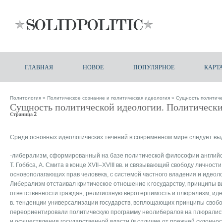
ГЛАВНАЯ
НОВОЕ
ПОПУЛЯРНОЕ
КАРТ
Политология
»
Политическое сознание и политическая идеология
» Сущность политиче
Сущность политической идеологии. Политически
Страница 2
Среди основных идеологических течений в современном мире следует в
-либерализм, сформированный на базе политической философии английск
Т. Гоббса, А. Смита в конце XVII–XVIII вв. и связывающий свободу личност
основополагающих прав человека, с системой частного владения и идеол
Либерализм отстаивал критическое отношение к государству, принципы 
ответственности граждан, религиозную веротерпимость и плюрализм, ид
в. тенденции универсализации государств, воплощающих принципы свобо
переориентировали политическую программу неолибералов на плюралис
и осуществления государственной власти (в отличие от прежней склонн