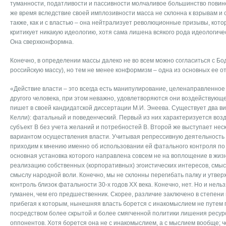
туманности, податливости и пассивности молчаливое большинство повинен
же время вследствие своей имплозивности масса не склонна к взрывам и
также, как и с властью – она нейтрализует революционные призывы, кото
критикует никакую идеологию, хотя сама лишена всякого рода идеологиче
Она сверхконформна.
Конечно, в определении массы далеко не во всем можно согласиться с Бо
российскую массу), но тем не менее конформизм – одна из основных ее о
«Действие власти – это всегда есть манипулирование, целенаправленное
другого человека, при этом неважно, удовлетворяются они воздействующе
пишет в своей кандидатской диссертации М.И. Энеева. Существует два ви
Келли): фатальный и поведенческий. Первый из них характеризуется воз
субъект В без учета желаний и потребностей В. Второй же выступает нес
вариантом осуществления власти. Учитывая репрессивную деятельность
приходим к мнению именно об использовании ей фатального контроля по
основная установка которого направлена совсем не на воплощение в жизн
реализацию собственных (корпоративных) эгоистических интересов, смысл
смыслу народной воли. Конечно, мы не склонны перегибать палку и утве
контроль близок фатальности 30-х годов ХХ века. Конечно, нет. Но и нельз
гуманен, чем его предшественник. Скорее, различие заключено в степени
прибегая к которым, нынешняя власть борется с инакомыслием не путем 
посредством более скрытой и более смягченной политики лишения ресур
оппонентов. Хотя борется она не с инакомыслием, а с мыслием вообще; 