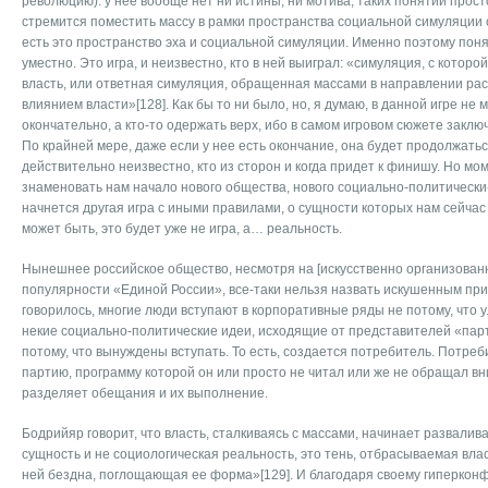
революцию): у нее вообще нет ни истины, ни мотива, таких понятий прост
стремится поместить массу в рамки пространства социальной симуляции
есть это пространство эха и социальной симуляции. Именно поэтому пон
уместно. Это игра, и неизвестно, кто в ней выиграл: «симуляция, с котор
власть, или ответная симуляция, обращенная массами в направлении р
влиянием власти»[128]. Как бы то ни было, но, я думаю, в данной игре не 
окончательно, а кто-то одержать верх, ибо в самом игровом сюжете закл
По крайней мере, даже если у нее есть окончание, она будет продолжатьс
действительно неизвестно, кто из сторон и когда придет к финишу. Но м
знаменовать нам начало нового общества, нового социально-политически
начнется другая игра с иными правилами, о сущности которых нам сейчас
может быть, это будет уже не игра, а… реальность.
Нынешнее российское общество, несмотря на [искусственно организован
популярности «Единой России», все-таки нельзя назвать искушенным при
говорилось, многие люди вступают в корпоративные ряды не потому, что
некие социально-политические идеи, исходящие от представителей «парт
потому, что вынуждены вступать. То есть, создается потребитель. Потреб
партию, программу которой он или просто не читал или же не обращал вн
разделяет обещания и их выполнение.
Бодрийяр говорит, что власть, сталкиваясь с массами, начинает развалива
сущность и не социологическая реальность, это тень, отбрасываемая вл
ней бездна, поглощающая ее форма»[129]. И благодаря своему гиперконф