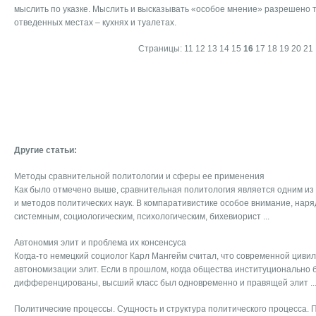
мыслить по указке. Мыслить и высказывать «особое мнение» разрешено т
отведенных местах – кухнях и туалетах.
Страницы:
11
12
13
14
15
16
17
18
19
20
21
Другие статьи:
Методы сравнительной политологии и сферы ее применения
Как было отмечено выше, сравнительная политология является одним из
и методов политических наук. В компаративистике особое внимание, наря
системным, социологическим, психологическим, бихевиорист ...
Автономия элит и проблема их консенсуса
Когда-то немецкий социолог Карл Мангейм считал, что современной циви
автономизации элит. Если в прошлом, когда общества институционально 
дифференцированы, высший класс был одновременно и правящей элит ..
Политические процессы. Сущность и структура политического процесса. 