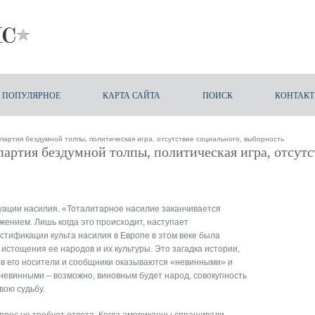
ПОПУЛЯРНОЕ
КАРТА САЙТА
ПОИСК
КОНТАК
 партия бездумной толпы, политическая игра, отсутствие социального, выборность
 партия бездумной толпы, политическая игра, отсутс
туации насилия. «Тоталитарное насилие заканчивается
ением. Лишь когда это происходит, наступает
стификации культа насилия в Европе в этом веке была
истощения ее народов и их культуры. Это загадка истории,
в его носители и сообщники оказываются «невинными» и
 невинными – возможно, виновным будет народ, совокупность
вою судьбу.