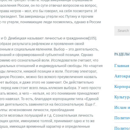
опрос не требует ответа. Когда американцы спрашивали
населения России, он по сути отвечал вопросом на вопрос,
рава негров – мол, кто бы говорил, на себя посмотрите. И
 президент. Так американцы утерли нос Путину и прочим
то утерли, понимающие люди посмеялись, однако в России
 и О. Дембицкая называют личностью и гражданином[105].
образе результата рефлексии и проявления своей
енным и социальным явлениям. Выбор – это деятельность,
РАЗДЕЛЫ
знаний и сформированной субъектной позиции. Однако
омимо его сознательной воли. Исследователи считают, что
Главная
оциальных отношений и индивидуальной свободы. Но «партия
ды личности, никакой позиции и воли. Поэтому электорат,
Автокра
иную Россию», можно без всякого преувеличения назвать
ет выбора, и даже этого не замечает. Он действительно
Корпора
к перед ним стоит всего лишь иллюзия выбора. У него просто
ать можно, а чего – нельзя, но это понимание принадлежит
Культур
му его навязал. То есть, благодаря корпорациям типа «Единой
ая деятельность заменяется на бессознательную. Еще Г.
Ислам и
олпы: исчезновение личности, преобладание
сти мозговых полушарий и т.д. Сознательная личность
Политич
зующих целое, именуемое толпой, принимают одно и то же
 душа, имеющая временный характер и определенные
Полито