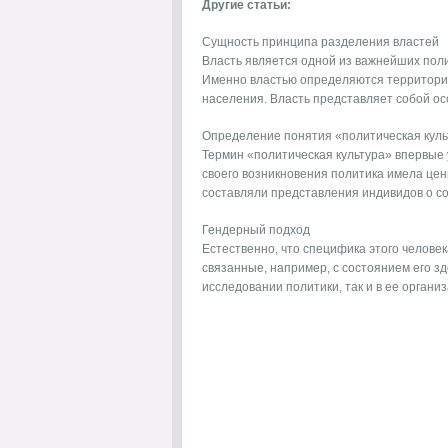
Другие статьи:
Сущность принципа разделения властей
Власть является одной из важнейших поли
Именно властью определяются территории
населения. Власть представляет собой осо
Определение понятия «политическая куль
Термин «политическая культура» впервые 
своего возникновения политика имела це
составляли представления индивидов о соц
Гендерный подход
Естественно, что специфика этого человек
связанные, например, с состоянием его з
исследовании политики, так и в ее организа