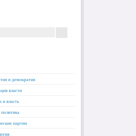
тия и демократия
ция власти
а и власть
 политика
еские партии
логия