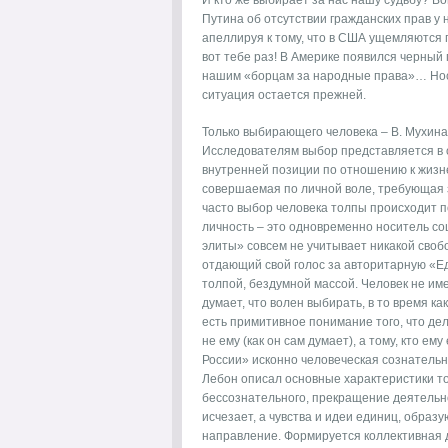
И кто же выбирает за нас нашу судьбу? В
Путина об отсутствии гражданских прав у 
апеллируя к тому, что в США ущемляются п
вот тебе раз! В Америке появился черный
нашим «борцам за народные права»… Нос-
ситуация остается прежней.
Только выбирающего человека – В. Мухина
Исследователям выбор представляется в 
внутренней позиции по отношению к жизн
совершаемая по личной воле, требующая 
часто выбор человека толпы происходит п
личность – это одновременно носитель с
элиты» совсем не учитывает никакой свобо
отдающий свой голос за авторитарную «Ед
толпой, бездумной массой. Человек не име
думает, что волен выбирать, в то время ка
есть примитивное понимание того, что дел
не ему (как он сам думает), а тому, кто е
России» исконно человеческая сознательн
Лебон описал основные характеристики т
бессознательного, прекращение деятельно
исчезает, а чувства и идеи единиц, обра
направление. Формируется коллективная