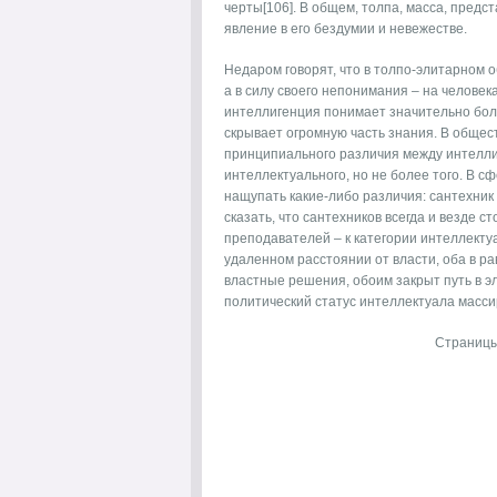
черты[106]. В общем, толпа, масса, предс
явление в его бездумии и невежестве.
Недаром говорят, что в толпо-элитарном 
а в силу своего непонимания – на челове
интеллигенция понимает значительно больш
скрывает огромную часть знания. В обществ
принципиального различия между интеллиг
интеллектуального, но не более того. В с
нащупать какие-либо различия: сантехник
сказать, что сантехников всегда и везде с
преподавателей – к категории интеллектуа
удаленном расстоянии от власти, оба в р
властные решения, обоим закрыт путь в э
политический статус интеллектуала масси
Страниц