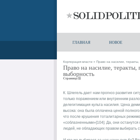
ГЛАВНАЯ
НОВОЕ
Корпорация власти
» Право на насилие, теракты,
Право на насилие, теракты,
выборность
Страница 11
К. Шлегель дает нам прогноз развития си
только поражением или внутренним разлож
делегитимация культа насилия. Цена деми
высока: она была оплачена ценой полного 
что после крушения тоталитарных режимо
«соблазненными»[104]. Да, они останутся
людей, не обладающих правом выбирать с