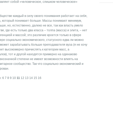
тавляет собой «человеческое, слишком человеческое»
обществе каждый в силу своего понимания работает на себя,
ка, который понимает больше. Массы понимают минимум,
е, но, естественно, далеко не все, так как власть умело
е, где есть только два класса – толпа (масса) и элита, – нет
енцией и массой; это различие кроется только в сфере
фере социально-экономического, статусного едва ли можно
 может зарабатывать больше преподавателя вуза (я не хочу
тоит высокомерно причислять к категории масс, а
лов), тот и другой находятся примерно на одинаково
авнозначной степени не имеют возможности влиять на
литарное сообщество. Так что социально-экономический и
рован.
ы:
6
7
8
9
10
11
12
13
14
15
16