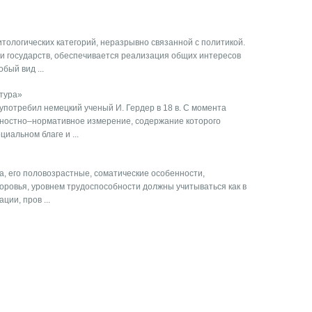
тологических категорий, неразрывно связанной с политикой.
 государств, обеспечивается реализация общих интересов
бый вид ...
тура»
употребил немецкий ученый И. Гердер в 18 в. С момента
нностно–нормативное измерение, содержание которого
иальном благе и ...
а, его половозрастные, соматические особенности,
доровья, уровнем трудоспособности должны учитываться как в
ции, пров ...