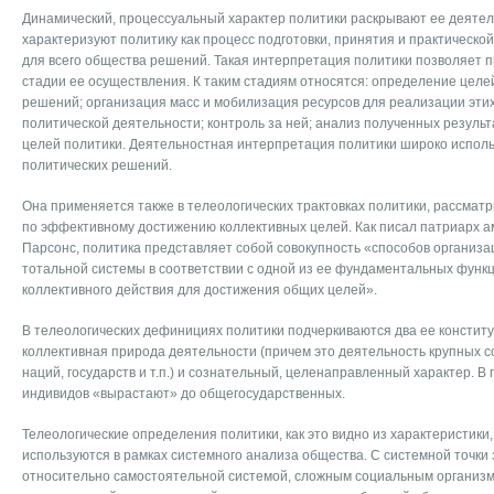
Динамический, процессуальный характер политики раскрывают ее деяте
характеризуют политику как процесс подготовки, принятия и практическ
для всего общества решений. Такая интерпретация политики позволяет
стадии ее осуществления. К таким стадиям относятся: определение целе
решений; организация масс и мобилизация ресурсов для реализации этих
политической деятельности; контроль за ней; анализ полученных резуль
целей политики. Деятельностная интерпретация политики широко использ
политических решений.
Она применяется также в телеологических трактовках политики, рассмат
по эффективному достижению коллективных целей. Как писал патриарх ам
Парсонс, политика представляет собой совокупность «способов организ
тотальной системы в соответствии с одной из ее фундаментальных функ
коллективного действия для достижения общих целей».
В телеологических дефинициях политики подчеркиваются два ее констит
коллективная природа деятельности (причем это деятельность крупных со
наций, государств и т.п.) и сознательный, целенаправленный характер. В
индивидов «вырастают» до общегосударственных.
Телеологические определения политики, как это видно из характеристики
используются в рамках системного анализа общества. С системной точки
относительно самостоятельной системой, сложным социальным организм