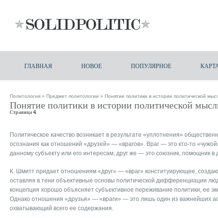
ГЛАВНАЯ
НОВОЕ
ПОПУЛЯРНОЕ
КАРТ
Политология
»
Предмет политологии
» Понятие политики в истории политической мыс
Понятие политики в истории политической мысл
Страница 4
Политическое качество возникает в результате «уплотнения» общественн
осознания как отношений «друзей» — «врагов». Враг — это кто-то «чужо
данному субъекту или его интересам, друг же — это союзник, помощник в
К. Шмитт придает отношениям «друг» — «враг» конституирующее, создаю
оставляя в тени объективные основы политической дифференциации люде
концепция хорошо объясняет субъективное переживание политики, ее э
Однако отношения «друзья» — «враги» — это лишь один из важнейших ас
охватывающий всего ее содержания.