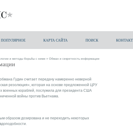
ПОПУЛЯРНОЕ
КАРТА САЙТА
ПОИСК
КОНТАК
логии и методы борьбы с ними
» Обман и секретность информации
рмации
обмана Гудин считает передачу намеренно неверной
нская резолюция», которая на основе предложенной ЦРУ
их военных кораблей, послужила для президента США
ниченной войны против Вьетнама.
ым образом дозирована и не переходить некоторых
авдоподобности.