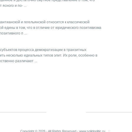
щенное и достаточно смутное представление о том, что
ясного и по- ...
антианской и гегельянской относится к классической
й едины в том, что в отличие от юридического позитивизма
зитивного п ...
 субъектов процесса демократизации в транзитных
ть несколько идеальных типов элит. Их роли, особенно в
ственно различают ...
Copyright © 2026 - All Rights Reserved - www.solidpolitic.ru