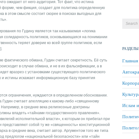
что ожидает от него аудитория. Тот факт, что истина
й форме, чем фикция, создает для политика определенную
ка в этом смысле состоит скорее в поисках выгодных для
ть».
рования по Гудину является так называемая «логика
ная солидарность политиков, основывающаяся на понимании
твенность теряет доверие ко всей группе политиков, если
РАЗДЕЛЫ
].
Главная
 фактического обмана, Гудин считает секретность. Её суть
роисходит в случае обмана, и не в их фальсификации, а в
Автокра
идет вразрез с установками существующего политического
х и истины искажает информационную базу принятия
Корпора
Культур
ются ограничения, нуждаются в определенном обосновании.
а Гудин считает апелляцию к какому-либо «священному
Ислам и
 Например, в средние века религиозные доктрины
должны владеть «тайнами государственного правления».
Политич
вилегий исполнительной власти», к которым он прибегал при
ни представляют собой ту же «священность» конституционной
Полито
рха в средние века, считает автор. Аргументом того же типа
од предлогом «национальной безопасности» или «тайн