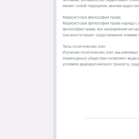
человека. Большинство людей имеет обоб
являет собой терроризм, многим недостает 
Марксистская философия права.
Марксистская философия права наряду с к
философии права, все направления которо
они констатируют существование помимо по
Типы политических элит
Изучение политических элит как ключевых
(переходных) обществах позволяет выдели
условиях демократического транзита, суще