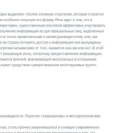
удин выделяет «более сложную стратегию, которая строится
к особенно опасную его форму. Речь идет о том, что в
екретами», единственным способом эффективно участвовать
получение информации из рук официальных лиц, наделенных
тся тесно привязанными к своим руководителям, или, как
з-за страха потерять доступ к информации они вынуждены
итики независимо от того, нравится она им или нет. В этой
ает решающую роль, поскольку предоставление информации,
новится взяткой, вовлекающей несогласных в отношения
 служит средством «умиротворения кооптируемых групп».
азновидности. Понятие «терроризма» и методологические
лов, столь прочно укоренившихся в словаре современного