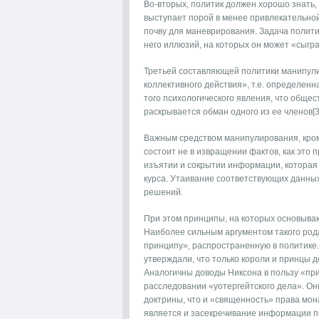
Во-вторых, политик должен хорошо знать, 
выступает порой в менее привлекательно
почву для маневрирования. Задача полити
него иллюзий, на которых он может «сыгра
Третьей составляющей политики манипули
коллективного действия», т.е. определен
того психологического явления, что общес
раскрывается обман одного из ее членов[3
Важным средством манипулирования, кроме
состоит не в извращении фактов, как это п
изъятии и сокрытии информации, которая 
курса. Утаивание соответствующих данны
решений.
При этом принципы, на которых основыва
Наиболее сильным аргументом такого род
принципу», распространенную в политике.
утверждали, что только короли и принцы 
Аналогичны доводы Никсона в пользу «при
расследовании «уотергейтского дела». О
доктрины, что и «священность» права мона
является и засекречивание информации п