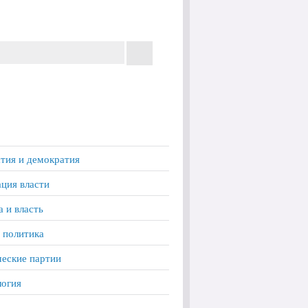
тия и демократия
ция власти
а и власть
 политика
еские партии
логия