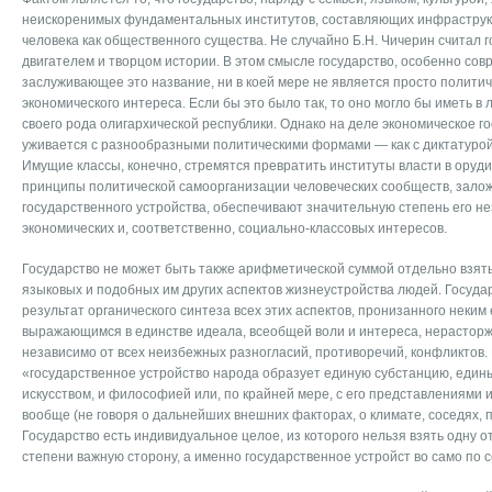
неискоренимых фундамен­тальных институтов, составляющих инфраструк
человека как общественного существа. Не случайно Б.Н. Чичерин считал 
двигателем и творцом истории. В этом смысле государство, особенно со
заслуживающее это название, ни в коей мере не яв­ляется просто полити
экономическо­го интереса. Если бы это было так, то оно могло бы иметь в
своего рода олигархической республики. Однако на деле экономическое г
ужива­ется с разнообразными политическими формами — как с дик­татурой,
Имущие классы, конечно, стре­мятся превратить институты власти в оруди
принципы политической самоорганизации человечес­ких сообществ, зало
государственного устрой­ства, обеспечивают значительную степень его н
экономических и, соответственно, социально-классовых интересов.
Государство не может быть также арифметической суммой от­дельно взят
языковых и подобных им других аспектов жизнеустройства людей. Государ
результат органического синтеза всех этих аспек­тов, пронизанного неким
выражающимся в един­стве идеала, всеобщей воли и интереса, нерасто
независимо от всех неизбежных разногласий, противоречий, конфликтов. 
«государственное устройство народа образует единую субстанцию, единый 
искусством, и философией или, по крайней мере, с его представлениями и
вооб­ще (не говоря о дальнейших внешних факторах, о климате, со­седях, 
Государство есть индивидуальное це­лое, из которого нельзя взять одну о
степени важную сторону, а именно государственное устройст во само по с