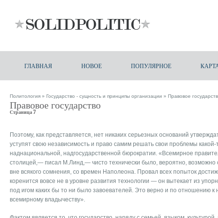
ГЛАВНАЯ
НОВОЕ
ПОПУЛЯРНОЕ
КАРТ
Политология
»
Государство - сущность и принципы организации
» Правовое государст
Правовое государство
Страница 7
Поэтому, как представляется, нет никаких серьезных осно­ваний утвержда
уступят свою неза­висимость и право самим решать свои проблемы какой-т
наднациональной, надгосударственной бюрократии. «Всемирное правите
столицей,— пи­сал М.Линд,— чисто технически было, вероятно, возможно
вне всякого сомнения, со времен Напо­леона. Провал всех попыток дости
коренится вовсе не в уровне развития технологии — он выте­кает из упо
под игом каких бы то ни было завоевателей. Это верно и по отношению к
всемирному владычеству».
Фактом является то, что государство, наряду с семьей, язы­ком, культурой