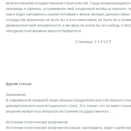
величе­ственном государственном строительстве. Гордо возвышающие­ся
пирамиды и сфинксы, устремившие свой загадочный взгляд за горизонт, 
нам и будут напоминать нашим потомкам о жизни, вели­ких деяниях своих
государства фараонов, не было бы и этих памятников, не было бы и изум
древнеегипетской письменности, а мы вряд ли знали бы что-нибудь о бес
неподвластной време­ни красоте Нефертити.
Страницы:
2
3
4
5
6
7
Другие статьи:
Заключение.
В современной правовой науке принцип разделения влас­тей принято отн
демократического конститу­ционного строя. Это значит, что он имеет ос
решении конкретных вопросов построения го­сударственного ...
Источники политических конфликтов
Источники политических конфликтов ученые, как правило, видят в действ