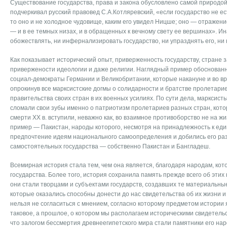
Существование государства, права и закона обусловлено са­мой природой
подчеркивал русский правовед С.А.Котляревский, «если государство не ес
то оно и не холодное чудовище, каким его уви­дел Ницше; оно — отражен
— и в ее темных низах, и в обращенных к вечному свету ее вер­шинах». Ин
обожествлять, ни инфернализировать государство, ни упразднять его, ни 
Как показывает исторический опыт, приверженность государ­ству, стране
привержености иде­ологии и даже религии. Наглядный пример обоснованно
социал-демократы Германии и Великобритании, которые накануне и во в
опроки­нув все марксистские догмы о солидарности и братстве пролета­ри
правительства своих стран в их во­енных усилиях. По сути дела, маркси
сломали свои зубы именно о патриотизм пролетариев разных стран, кото
смерти XX в. вступили, не­важно как, во взаимное противоборство не на жи
пример — Пакистан, народы которого, несмотря на при­надлежность к еди
предпочтение идеям национального самоопределения и добились его раз
самостоятельных государства — собственно Пакистан и Бангладеш.
Всемирная история стала тем, чем она является, благодаря народам, кот
государства. Более того, история сохранила память прежде всего об этих
они стали творцами и субъектами государств, создавших те материальны
которые оказались способ­ны донести до нас свидетельства об их жизни и
нельзя не согласиться с мнением, согласно которому предметом истории 
таковое, а прошлое, о котором мы располагаем историческими свидетельс
что залогом бессмертия древнеегипетского мира стали памятники его нар