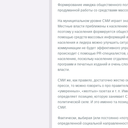
Формирование имиджа общественного поли
продуманной работы со средствами массо
На муниципальном уровне СМИ играет зна
Местные власти приближены к населению 
поэтому у населения формируется общест
помощью средств массовых информаций и 
населения и лидера можно улучшить ситуа
коммуникации не будет эффективного упр
происходит с помощью PR-специалистов, 
населению, поскольку население отдален
программ и печатных изданий и очень сл
власти.
СМИ же, как правило, достаточно жестко 
прессе, то можно говорить о про правите
«умеренных», «желтых» газетах и т. п. И
определяет позицию, которую занимает С
политической силе. И это именно та пози
СМИ.
Фактически, выбирая (или постоянно «пот
определенной социальной направленности