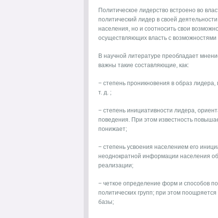
Политическое лидерство встроено во влас
политический лидер в своей деятельности
населения, но и соотносить свои возможн
осуществляющих власть с возможностями 
В научной литературе преобладает мнени
важны такие составляющие, как:
− степень проникновения в образ лидера, 
т. д. ;
− степень инициативности лидера, ориент
поведения. При этом известность повышае
понижает;
− степень усвоения населением его иници
неоднократной информации населения об 
реализации;
− четкое определение форм и способов п
политических групп; при этом поощряется
базы;