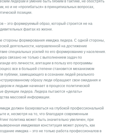
ским лидерам и умение быть гибким в тактике, не обострять
, но и не «прогибаться» в принципиальных вопросах,
итической позиции.
ов – это формируемый образ, который строится не на
удивительных фактах из жизни.
две стороны формирования имиджа лидера. С одной стороны,
ческой деятельности, направленной на достижение
дствие специальных усилий по его формированию у населения.
ера связано не только с выполнением задач по
ганде его личности, агитации в пользу его программы
роцесс все в большей степени становится механизмом
ля публики, замещающего в сознании людей реального
конструированному образу люди обращают свои ожидания и
идером и людьми начинает в процессе политической
ые функции лидера. Лидера пытаются «делать»
едства массовой информации.
имидж должен базироваться на глубокой профессиональной
ыте и, несмотря на то, что благодаря современным
тинг политика может быть значительно увеличен, при
 выверенная имиджевая конституция может рухнуть, как
 создание имиджа – это не только работа профессионалов в