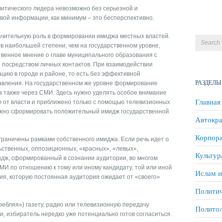
тического лидера невозможно без серьезной и
вой информации, как минимум – это бесперспективно.
чительную роль в формировании имиджа местных властей.
в наибольшей степени, чем на государственном уровне,
венное мнение о главе муниципального образования с
посредством личных контактов. При взаимодействии
цию в городе и районе, то есть без эффективной
РАЗДЕЛЫ
авления. На государственном же уровне формирование
а также через СМИ. Здесь нужно уделять особое внимание
Главная
о от власти и приближено только с помощью телевизионных
ожно сформировать положительный имидж государственной
Автокра
Корпора
ограничены рамками собственного имиджа. Если речь идет о
льственных, оппозиционных, «красных», «левых»,
Культур
мидж, сформированный в сознании аудитории, во многом
МИ по отношению к тому или иному кандидату, той или иной
Ислам и
ция, которую постоянная аудитория ожидает от «своего»
Политич
ребляя») газету, радио или телевизионную передачу
Полито
, избиратель нередко уже потенциально готов согласиться.