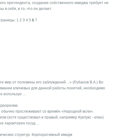
мого претендента, создание собственного имиджа требует не
 в себя, в то, что он делает.
траницы:
1
2
3
4
5
6
7
те мир от половины его заблуждений…» (Рубанов В.А.) Во
имании ключевых для данной работы понятий, необходимо
 используе ...
ерроризма
 обычно прослеживают со времён «Народной воли».
м (хотя существовал и правый, например Куклукс - клан).
 характерен госуд ...
ических структур. Корпоративный имидж