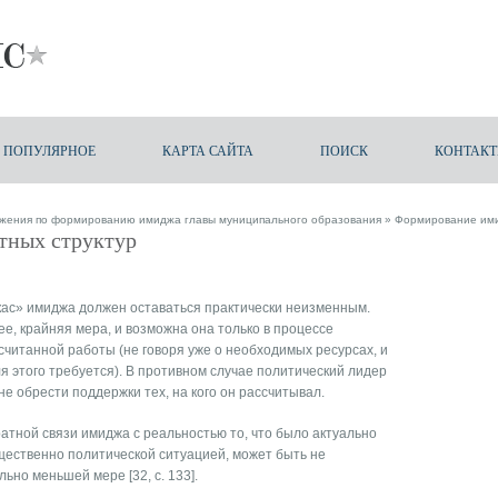
ПОПУЛЯРНОЕ
КАРТА САЙТА
ПОИСК
КОНТАК
жения по формированию имиджа главы муниципального образования
» Формирование ими
тных структур
ркас» имиджа должен оставаться практически неизменным.
е, крайняя мера, и возможна она только в процессе
читанной работы (не говоря уже о необходимых ресурсах, и
я этого требуется). В противном случае политический лидер
не обрести поддержки тех, на кого он рассчитывал.
атной связи имиджа с реальностью то, что было актуально
бщественно политической ситуацией, может быть не
ьно меньшей мере [32, с. 133].