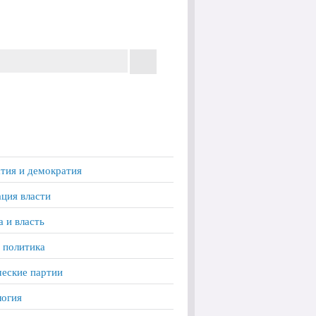
тия и демократия
ция власти
а и власть
 политика
еские партии
логия