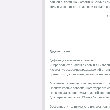
данной области, но и огромные усилия са
только мощного контроля, но и твёрдой веры
С
Другие статьи:
Дефиниция ключевых понятий.
«Определяйте значение слов, и вы избави
избежание возможных расхождений в пон
провести их дефиницию, уточнить значение
Основные разновидности современного т
Происхождение современного терроризма
Первоначально преобладал левый террориз
Для первой половины XX века был наиболее
Особенности политического имиджа полит