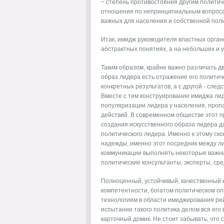
− степень противостояния другим политиче
отношения по непринципиальным вопросам
важных для населения и собственной пол
Итак, имидж руководителя властных орган
абстрактных понятиях, а на небольших и 
Таким образом, крайне важно различать 
образ лидера есть отражение его полити
конкретных результатов, а с другой - сле
Вместе с тем конструирование имиджа лид
популяризации лидера у населения, пропа
действий. В современном обществе этот п
создания искусственного образа лидера д
политического лидера. Именно к этому с
надежды, именно этот посредник между л
коммуникации выполнять некоторые важн
политические консультанты, эксперты, ср
Полноценный, устойчивый, качественный 
компетентности, богатом политическом оп
технологиям в области имиджирования рей
испытании такого политика делом вся его
карточный домик. Не стоит забывать, что