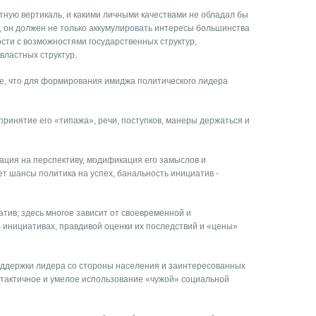
тную вертикаль, и какими личными качествами не обладал бы
, он должен не только аккумулировать интересы большинства
ости с возможностями государственных структур,
властных структур.
е, что для формирования имиджа политического лидера
принятие его «типажа», речи, поступков, манеры держаться и
ация на перспективу, модификация его замыслов и
т шансы политика на успех, банальность инициатив -
атив; здесь многое зависит от своевременной и
инициативах, правдивой оценки их последствий и «цены»
оддержки лидера со стороны населения и заинтересованных
 тактичное и умелое использование «чужой» социальной