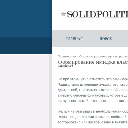
ГЛАВНАЯ
НОВОЕ
Политология
»
Основные рекомендации и предло
Формирование имиджа влас
Страница 6
Но при этом нужно отметить, что сам «ка
Радикальное изменение имиджа, это, скоре
длительной, тщательно выверенной и прос
в первую очередь финансовых, которые дл
рискует остаться без своих сторонников и 
Нельзя не учитывать и необходимости обр
вчера, сегодня в связи с изменившейся о
востребовано или востребовано в значител