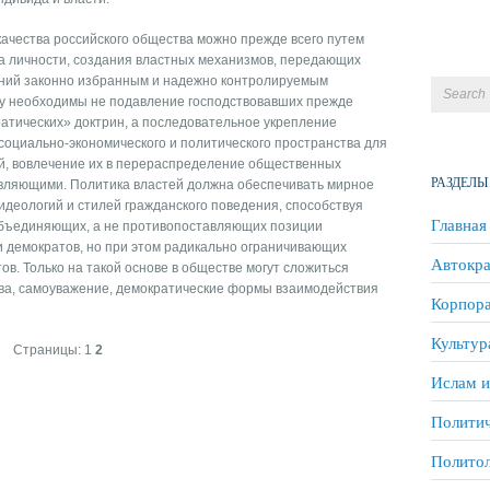
ачества российского общества можно прежде всего путем
са личности, создания властных механизмов, передающих
ний законно избранным и надежно контролируемым
у необходимы не подавление господствовавших прежде
атических» доктрин, а последовательное укрепление
социально-экономического и политического пространства для
й, вовлечение их в перераспределение общественных
РАЗДЕЛЫ
авляющими. Политика властей должна обеспечивать мирное
деологий и стилей гражданского поведения, способствуя
Главная
объединяющих, а не противопоставляющих позиции
и демократов, но при этом радикально ограничивающих
Автокра
в. Только на такой основе в обществе могут сложиться
ва, самоуважение, демократические формы взаимодействия
Корпора
Культур
Страницы:
1
2
Ислам и
Политич
Полито