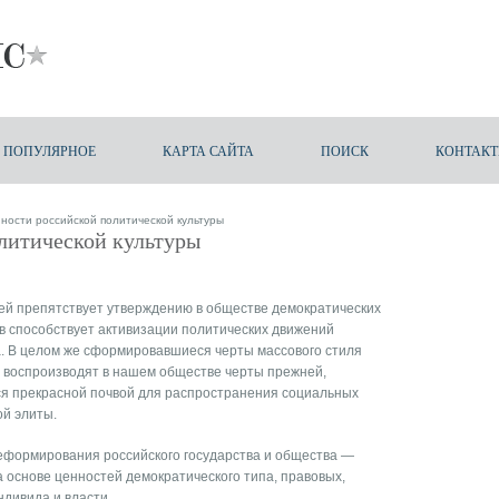
ПОПУЛЯРНОЕ
КАРТА САЙТА
ПОИСК
КОНТАК
ности российской политической культуры
литической культуры
й препятствует утверждению в обществе демократических
ев способствует активизации политических движений
а. В целом же сформировавшиеся черты массового стиля
 воспроизводят в нашем обществе черты прежней,
ся прекрасной почвой для распространения социальных
ой элиты.
реформирования российского государства и общества —
 основе ценностей демократического типа, правовых,
дивида и власти.