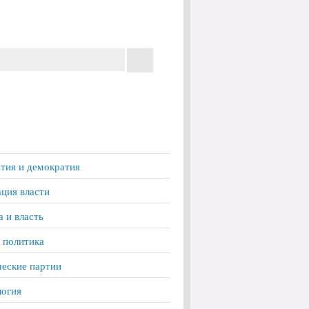
тия и демократия
ция власти
а и власть
 политика
еские партии
логия