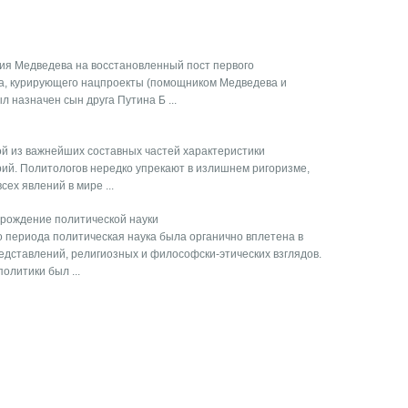
рия Медведева на восстановленный пост первого
а, курирующего нацпроекты (помощником Медведева и
 назначен сын друга Путина Б ...
й из важнейших составных частей характеристики
ий. Политологов нередко упрекают в излишнем ригоризме,
ех явлений в мире ...
арождение политической науки
 периода политическая наука была органично вплетена в
дставлений, религиозных и философски-этических взглядов.
литики был ...