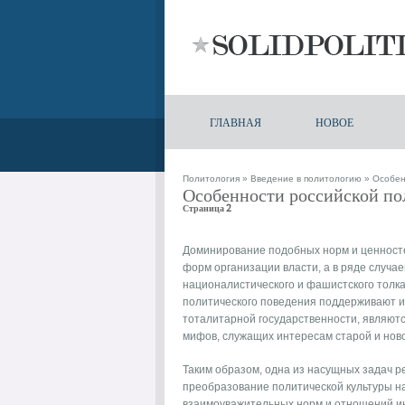
ГЛАВНАЯ
НОВОЕ
Политология
»
Введение в политологию
» Особен
Особенности российской по
Страница 2
Доминирование подобных норм и ценносте
форм организации власти, а в ряде случа
националистического и фашистского толк
политического поведения поддерживают и
тоталитарной государственности, являют
мифов, служащих интересам старой и нов
Таким образом, одна из насущных задач 
преобразование политической культуры на
взаимоуважительных норм и отношений ин