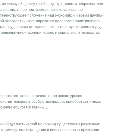
ическому обществу такой подход во многом неправомерен.
ла неожиданное подтверждение в тоталитарных
главенствующее положение над экономикой и всеми другими
ной бюрократии сформировался прообраз «политического
ных государствах вхождение в политическую номенклатуру,
первопричиной экономического и социального господства
а
и, соответственно, качественно нового уровня
ействительности, особую значимость приобретает имидж
омических, хозяйственны ...
нной дуалистической монархии) существуют в различных
ду с ними путем совмещения и появления новых признаков