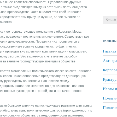
ия в нее является способность к управлению другими
ь, а также выделяющее элиту из остальной части общества
ное превосходство. Хотя в целом этот слой наиболее
го представителям присущи лучшие, более высокие по
ачества.
х и ее господствующее положение в обществе, Моска
класс подвержен постепенным изменениям. Существуют две
РАЗДЕЛЫ
кая и демократическая. Первая из них проявляется в
аследственным если не юридически, то фактически.
Главная
и приводит к «закрытию и кристаллизации» класса, к его
ному застою. Это в конечном счете влечет за собой
Автокра
л за занятие господствующих позиций в обществе.
Корпора
ается в обновлении политического класса за счет наиболее
их слоев. Такое обновление предотвращает дегенерацию
Культур
ому руководству обществом. Равновесие между
нденциями наиболее желательно для общества, ибо оно
Ислам и
льность в руководстве страной, так и его качественное
Политич
оказав большое влияние на последующее развитие элитарных
Полито
ую абсолютизацию политического фактора (принадлежности к
ктурировании общества, за недооценку роли экономики.