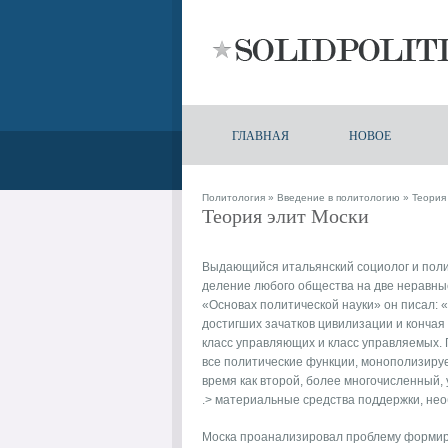
ГЛАВНАЯ
НОВОЕ
Политология
»
Введение в политологию
» Теория
Теория элит Моски
Выдающийся итальянский социолог и поли
деление любого общества на две неравные
«Основах политической науки» он писал: 
достигших зачатков цивилизации и конча
класс управляющих и класс управляемых.
все политические функции, монополизируе
время как второй, более многочисленный, 
.> материальные средства поддержки, не
Моска проанализировал проблему формиро