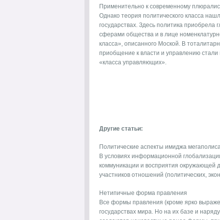
Применительно к современному плюралист
Однако теория политического класса наш
государствах. Здесь политика приобрела 
сферами общества и в лице номенклатур
класса», описанного Моской. В тоталитар
приобщение к власти и управлению стали 
«класса управляющих».
Другие статьи:
Политические аспекты имиджа мегаполис
В условиях информационной глобализации 
коммуникации и восприятия окружающей д
участников отношений (политических, экон
Нетипичные форма правления
Все формы правления (кроме ярко выраже
государствах мира. Но на их базе и наря