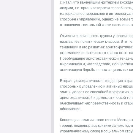
считал, что важнейшим критерием вхожден
людьми, т.е. организаторская способност
материальное, моральное и интеллектуаль
способен к управлению, однако не всем е
отношению к остальной части населения к
Отмечая сплоченность группы управляющи
называл ее политическим классом. Этот 
тенденции в его развитии: аристократичес
стремлении политического класса стать н
Преобладание аристократической тенденци
вырождению и, как следствие, к обществен
активизацию борьбы новых социальных си
Вторая, демократическая тенденция выраж
способных к управлению и активных низш
элиты, делает ее способной к эффективн
аристократической и демократической те
обеспечивает как преемственность и стаби
обновление.
Концепция политического класса Моски, 
теорий, подвергалась критике за некотор
управленческому слою) в социальном стру