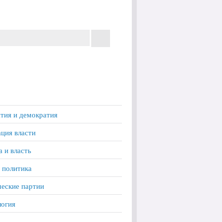
тия и демократия
ция власти
а и власть
 политика
еские партии
логия