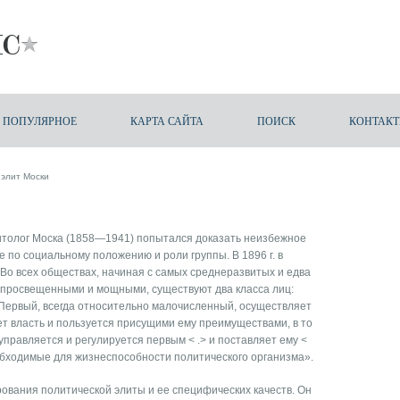
ПОПУЛЯРНОЕ
КАРТА САЙТА
ПОИСК
КОНТАК
 элит Моски
толог Моска (1858—1941) попытался доказать неизбежное
 по социальному положению и роли группы. В 1896 г. в
«Во всех обществах, начиная с самых среднеразвитых и едва
я просвещенными и мощными, существуют два класса лиц:
 Первый, всегда относительно малочисленный, осуществляет
т власть и пользуется присущими ему преимуществами, в то
управляется и регулируется первым < .> и поставляет ему <
обходимые для жизнеспособности политического организма».
вания политической элиты и ее специфических качеств. Он