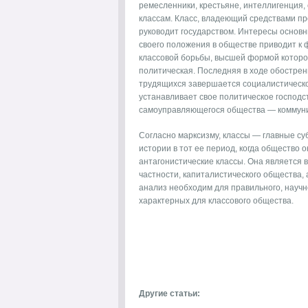
ремесленники, крестьяне, интеллигенция, 
классам. Класс, владеющий средствами пр
руководит государством. Интересы основ
своего положения в обществе приводит к 
классовой борьбы, высшей формой которо
политическая. Последняя в ходе обострен
трудящихся завершается социалистическо
устанавливает свое политическое господст
самоуправляющегося общества — коммун
Согласно марксизму, классы — главные су
истории в тот ее период, когда общество
антагонистические классы. Она является 
частности, капиталистического общества
анализ необходим для правильного, научн
характерных для классового общества.
Другие статьи: