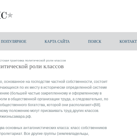
ПОПУЛЯРНОЕ
КАРТА САЙТА
ПОИСК
КОНТАК
тская трактовка политической роли классов
итической роли классов
о, основанное на господстве частной собственности, состоит
ичающихся по их месту в исторически определенной системе
шению (большей частью закрепленному и оформленному в
 роли в общественной организации труда, а следовательно, по
общественного богатства, которой они располагают»[68].
кому положению могут присваивать труд других классов.
яжизньсамара.рф
.
ва основных антагонистических класса: класс собственников
пролетариат. Все другие группы (землевладельцы,