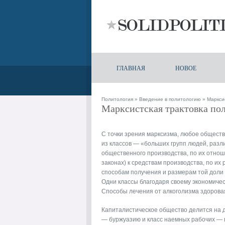
ГЛАВНАЯ
НОВОЕ
Политология
»
Введение в политологию
» Марксис
Марксистская трактовка пол
С точки зрения марксизма, любое обществ
из классов — «больших групп людей, разл
общественного производства, по их отно
законах) к средствам производства, по их
способам получения и размерам той доли 
Одни классы благодаря своему экономичес
Способы лечения от алкоголизма
здорова
Капиталистическое общество делится на д
— буржуазию и класс наемных рабочих — 