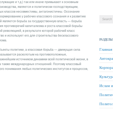
служащие и т.д.) так или иначе примыкают к основным
оизводства, является и политически господствующим,
ных классов несовместимы, антагонистичны. Осознание
формированию у рабочих классового сознания и к развитию
й является борьба за государственную власть — борьба
ия противоречий капитализма и роста классовой борьбы
й революцией, в результате которой рабочий класс
во и использует его для строительства бесклассового
РАЗДЕЛЫ
изма.
Главная
бъекты политики, а классовая борьба — движущая сила
 оказывается расколотым на противоположные,
Автокра
важнейшим источником динамики всей политической жизни, в
, а также международных отношений. Поэтому классовый
Корпора
ого понимания любых политических институтов и процессов,
Культур
Ислам и
Политич
Полито