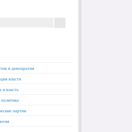
тия и демократия
ция власти
а и власть
 политика
еские партии
логия