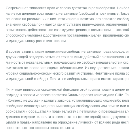
Современная типология прав человека достаточно разнообразна. Наибо
является деление всех прав на негативные (свободы) и позитивные. Тако
основано на различении в них негативного и позитивного аспектов свобод
значении свобода понимается как отсутствие принуждения, ограничений 
возможность действовать по своему усмотрению, в позитивном — как свобо
способность человека к достижению поставленных целей, проявлению сп
индивидуальному развитию в целом.
В соответствии с таким пониманием свободы негативные права определя
других людей воздерживаться от тех или иных действий по отношению к 
личность от нежелательных, нарушающих ее свободу вмешательств и огр
считаются основополагающими, абсолютными. Их осуществление не завис
-уровня социально-экономического развития страны. Негативные права 
индивидуальной свободы. Почти все либеральные права имеют характер н
Типичным примером юридической фиксации этой группы прав и в целом не
подхода к правам человека является Билль о правах конституции США. Так,
«Конгресс не должен издавать законов, устанавливающих какую-либо ре
свободное исповедание, ограничивающих свободу слова или печати или 
собираться и обращаться к правительству с петициями о прекращении з
должен» содержится почти во всех статьях (кроме одной) этого документ
Билля о правах направлено на ограждение личности от всякого рода не
посягательств со стороны правительства.