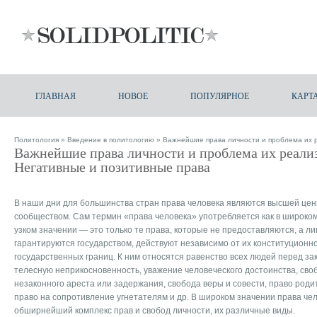
ГЛАВНАЯ
НОВОЕ
ПОПУЛЯРНОЕ
КАРТ
Политология
»
Введение в политологию
» Важнейшие права личности и проблема их р
Важнейшие права личности и проблема их реализ
Негативные и позитивные права
В наши дни для большинства стран права человека являются высшей це
сообществом. Сам термин «права человека» употребляется как в широком, 
узком значении — это только те права, которые не предоставляются, а л
гарантируются государством, действуют независимо от их конституционн
государственных границ. К ним относятся равенство всех людей перед зак
телесную неприкосновенность, уважение человеческого достоинства, своб
незаконного ареста или задержания, свобода веры и совести, право роди
право на сопротивление угнетателям и др. В широком значении права че
обширнейший комплекс прав и свобод личности, их различные виды.