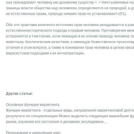
она принадлежит человеку как духовному существу < .> Неотъемлемые п
границы власти общества над человеком, определяются не природой, а ду
не естественные права, природа никаких прав не устанавливает»[51].
Обе эти трактовки конечного источника прав человека укладываются в рам
естественноисторического подхода к правам человека. Противоречия меж
устраняются в том случае, если лежащую в их основе природу человека тр
животным, биологическим качествам, а имеющую божественное происхож
отличия в этом вопросе, а также в понимании прав человека в целом связ
марксистским подходами к их интерпретации.
Другие статьи:
Основные функции маркетинга.
Функции маркетинга - отдельные виды, направления маркетинговой деят
результате ее специализации Можно выделить следующие важнейшие фу
рынка, изучение его состояния и динамики; исследовани ...
Репродукция и циркуляция элит