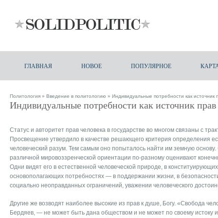
ГЛАВНАЯ
НОВОЕ
ПОПУЛЯРНОЕ
КАРТ
Политология
»
Введение в политологию
» Индивидуальные потребности как источник 
Индивидуальные потребности как источник прав
Статус и авторитет прав человека в государстве во многом связаны с трак
Просвещение утвердило в качестве решающего критерия определения ес
человеческий разум. Тем самым оно попыталось найти им земную основу.
различной мировоззренческой ориентации по-разному оценивают конечны
Одни видят его в естественной человеческой природе, в конституирующих
основополагающих потребностях — в поддержании жизни, в безопасности
социально неоправданных ограничений, уважении человеческого достоинст
Другие же возводят наиболее высокие из прав к душе, Богу. «Свобода чел
Бердяев, — не может быть дана обществом и не может по своему истоку и