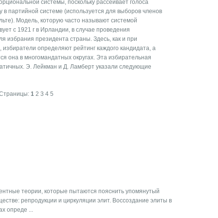
рциональной системы, поскольку рассеивает голоса
 в партийной системе (используется для выборов членов
ьте). Модель, которую часто называют системой
ует с 1921 г в Ирландии, в случае проведения
я избрания президента страны. Здесь, как и при
 избиратели определяют рейтинг каждого кандидата, а
тся она в многомандатных округах. Эта избирательная
атичных. Э. Лейкман и Д. Ламберт указали следующие
Страницы:
1
2
3
4
5
рентные теории, которые пытаются пояснить упомянутый
естве: репродукции и циркуляции элит. Воссоздание элиты в
х опреде ...