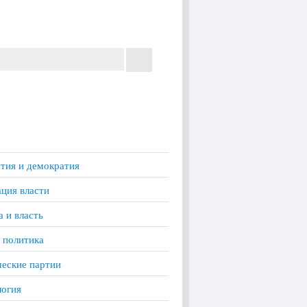
тия и демократия
ция власти
а и власть
 политика
еские партии
логия