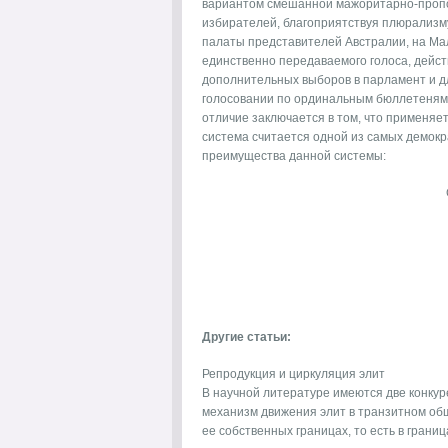
вариантом смешанной мажоритарно-пропо
избирателей, благоприятствуя плюрализму
палаты представителей Австралии, на Мал
единственно передаваемого голоса, действ
дополнительных выборов в парламент и дл
голосовании по ординальным бюллетеням,
отличие заключается в том, что применяе
система считается одной из самых демокр
преимущества данной системы:
Другие статьи:
Репродукция и циркуляция элит
В научной литературе имеются две конку
механизм движения элит в транзитном общ
ее собственных границах, то есть в граница