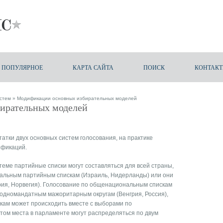
ПОПУЛЯРНОЕ
КАРТА САЙТА
ПОИСК
КОНТАК
стем
» Модификации основных избирательных моделей
ирательных моделей
татки двух основных систем голосования, на практике
ификаций.
теме партийные списки могут составляться для всей страны,
альным партийным спискам (Израиль, Нидерланды) или они
рия, Норвегия). Голосование по общенациональным спискам
 одномандатным мажоритарным округам (Венгрия, Россия),
скам может происходить вместе с выборами по
том места в парламенте могут распределяться по двум