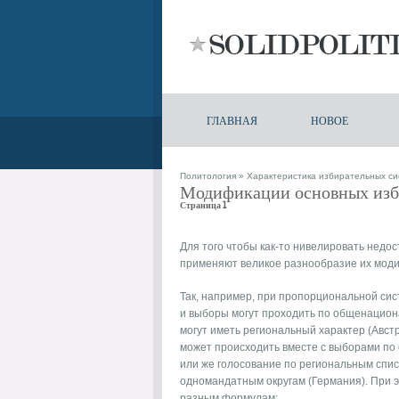
ГЛАВНАЯ
НОВОЕ
Политология
»
Характеристика избирательных си
Модификации основных изб
Страница 1
Для того чтобы как-то нивелировать недос
применяют великое разнообразие их мод
Так, например, при пропорциональной сис
и выборы могут проходить по общенацион
могут иметь региональный характер (Авст
может происходить вместе с выборами по
или же голосование по региональным спи
одномандатным округам (Германия). При э
разным формулам: