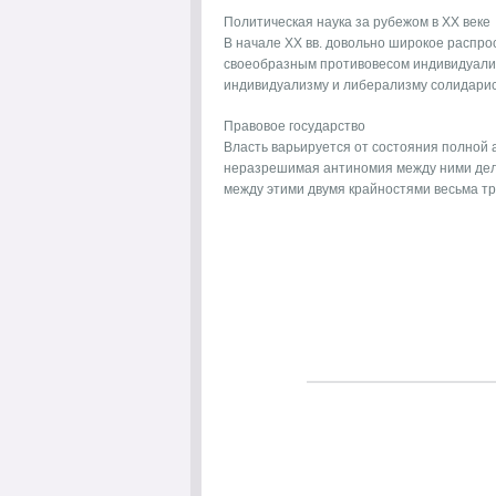
Политическая наука за рубежом в ХХ веке
В начале XX вв. довольно широкое распр
своеобразным противовесом индивидуализ
индивидуализму и либерализму солидаристы
Правовое государство
Власть варьируется от состояния полной 
неразрешимая антиномия меж­ду ними дел
между этими двумя крайностями весьма тру