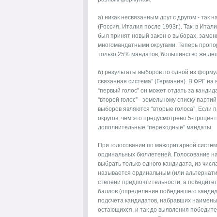
а) никак несвязанным друг с другом - так
(Россия, Италия после 1993г.). Так, в Ита
был принят новый закон о выборах, заме
многомандатными округами. Теперь проп
только 25% мандатов, большинство же де
б) результаты выборов по одной из форму
связанная система” (Германия). В ФРГ на 
“первый голос” он может отдать за кандид
“второй голос” - земельному списку парт
выборов являются “вторые голоса”, Если 
округов, чем это предусмотрено 5-процент
дополнительные “переходные” мандаты.
При голосовании по мажоритарной системе
ординальных бюллетеней. Голосование на
выбрать только одного кандидата, из чис
называется ординальным (или альтернати
степени предпочтительности, а победите
баллов (определение победившего канди
подсчета кандидатов, набравших наимень
остающихся, и так до выявления победител