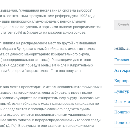
 называемая, “смешанная несвязанная система выборов”
лии в соответствии с результатами референдума 1993 года
нивший пропорциональную модель с региональными
орционально полученным партиями голосам распределяется
путатов (75%) избирается на мажоритарной основе;
л, влияют на распределение мест по другой - “смешанная
РАЗДЕЛЫ
выборах в Бундестаг каждый избиратель имеет два голоса:
ата от данного мажоритарного избирательного округа,
Главная
ий (пропорциональная система). Решающими для итогов
партия одержит победу в большем числе избирательных
Автокра
ным барьером “вторых голосов”, то она получает
Корпора
 оно может происходить с использованием категорических и
Культур
зывают категорическим, когда избиратель имеет право
ла баллотирующихся по избирательному округу. Голосование
Ислам и
вным), если избиратель может ранжировать кандидатов по
ли определяется с помощью сложного подсчета суммы
Политич
дата осуществляется последовательным удалением из
шее число голосов, и перераспределением их голосов среди
Полито
я) (Д. Ре). В результате оно становится специфическим