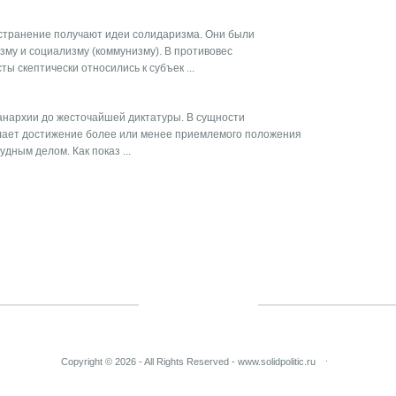
остранение получают идеи солидаризма. Они были
му и социализму (коммунизму). В противовес
 скептически относились к субъек ...
анархии до жесто­чайшей диктатуры. В сущности
ает достижение более или менее приемлемого поло­жения
дным делом. Как показ ...
Copyright © 2026 - All Rights Reserved - www.solidpolitic.ru