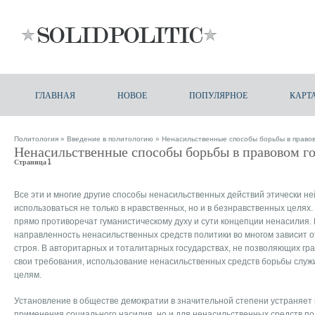
ГЛАВНАЯ
НОВОЕ
ПОПУЛЯРНОЕ
КАРТ
Политология
»
Введение в политологию
» Ненасильственные способы борьбы в правов
Ненасильственные способы борьбы в правовом го
Страница 1
Все эти и многие другие способы ненасильственных действий этически не
использоваться не только в нравственных, но и в безнравственных целях.
прямо противоречат гуманистическому духу и сути концепции ненасилия.
направленность ненасильственных средств политики во многом зависит 
строя. В авторитарных и тоталитарных государствах, не позволяющих г
свои требования, использование ненасильственных средств борьбы служи
целям.
Установление в обществе демократии в значительной степени устраняет 
применения социального насилия, но и для ненасильственных средств по