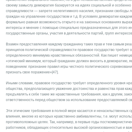
своему замыслу демократия базируется на идеях социальной и особенно
справедливости — запрете нелегитимного насилия, признании свободы л
граждан на управление государством и т.д. В условиях демократии каждо
формально равная возможность открыто и на законных основаниях выра
интересы и мнение с помощью специально предназначенных для этого ин
государственные органы, участия в деятельности партий, групп интересов 
Взамен предоставления каждому гражданину таких прав и тем самым ре
принципов политической справедливости правовое государство требует 
определенного минимума нравственных обязанностей. Как пишет немецк
«этический минимум, который гражданин должен вносить в демократию, я
поведением: признание правил игры честного политического соревнования 
признать свое поражение»[47].
Иными словами, правовое государство требует определенного уровня нр
общества, предполагающего уважение достоинства и равенства прав кажд
предъявлять к себе такие же нравственные требования, как к другим, за
ответственность перед обществом за использование предоставляемой с
Эти этические требования в полной мере касаются и ненасильственных с
влияния, многие из которых нравственно амбивалентны, т.е. могут исполь
противоположных целях. Так, например, в первые годы посткоммунистиче
работников, обладающих относительно высокой организованностью и в