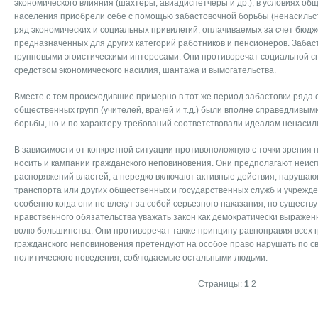
экономического влияния (шахтеры, авиадиспетчеры и др.), в условиях об
населения приобрели себе с помощью забастовочной борьбы (ненасильс
ряд экономических и социальных привилегий, оплачиваемых за счет бюдж
предназначенных для других категорий работников и пенсионеров. Забас
групповыми эгоистическими интересами. Они противоречат социальной с
средством экономического насилия, шантажа и вымогательства.
Вместе с тем происходившие примерно в тот же период забастовки ряд
общественных групп (учителей, врачей и т.д.) были вполне справедливыми
борьбы, но и по характеру требований соответствовали идеалам ненасил
В зависимости от конкретной ситуации противоположную с точки зрения 
носить и кампании гражданского неповиновения. Они предполагают неис
распоряжений властей, а нередко включают активные действия, наруша
транспорта или других общественных и государственных служб и учрежде
особенно когда они не влекут за собой серьезного наказания, по существ
нравственного обязательства уважать закон как демократически выраже
волю большинства. Они противоречат также принципу равноправия всех г
гражданского неповиновения претендуют на особое право нарушать по с
политического поведения, соблюдаемые остальными людьми.
Страницы:
1
2