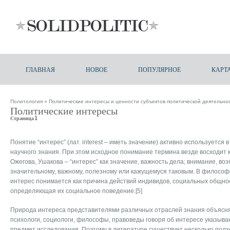
ГЛАВНАЯ
НОВОЕ
ПОПУЛЯРНОЕ
КАРТ
Политология
»
Политические интересы и ценности субъектов политической деятельно
Политические интересы
Страница 1
Понятие “интерес” (лат. interest – иметь значение) активно используется
научного знания. При этом исходное понимание термина везде восходит к
Ожегова, Ушакова – “интерес” как значение, важность дела; внимание, во
значительному, важному, полезному или кажущемуся таковым. В философ
интерес понимается как причина действий индивидов, социальных общнос
определяющая их социальное поведение.[5]
Природа интереса представителями различных отраслей знания объясняе
психологи, социологи, философы, правоведы говоря об интересе указыва
предмет исследования. Поэтому в литературе существует несколько под