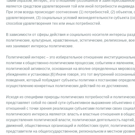
Таким образом, интерес, это отношение (осознанное и заинтересованное)
является средством удовлетворения той или иной потребности индивида
При этом всегда происходит соотнесение (1) потребностей, (2) объектов,
удовлетворения, (3) социальных условий жизнедеятельности субъекта (со
способов удовлетворения тех или иных потребностей.
В зависимости от сферы действия и социального носителя интересы раз
политические, культурные, нравственные, эстетические, религиозные, во
них занимают интересы политические.
Политический интерес – это избирательное отношение институциональн
политики к общественно-политическим процессам, событиям и явлениям,
политической активности, основанная на вполне определенных мировозз
убеждениях и установках.[6] Иначе говоря, это тот внутренний осознанны
поведения, который побуждает субъекты политики к постановке определ
осуществлению конкретных политических действий по их достижению.
Исходя из специфики природы политических потребностей и политическо
представляет собой по своей сути субъективное выражение объективно 
отношений с точки зрения реализации субъектами политики своих социа
политического интереса являются: власть и властные отношения в общес
осуществления политической власти; политическая деятельность партий
движений, общественных организаций и лоббистских групп; политическая
представители на общегосударственном, региональном и местном уровня