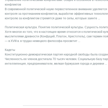
Управление политическими конфликтами. Общее и особенное в технолог
конфликтов
В современной политической науке первостепенное внимание уделяется 
контроля за протеканием конфликтов, выработке эффективных технологи
контролю за конфликтом стремятся даже те силы, которые заинте ...
Политическая культура. Понятие политической культуры. Сущность полит
Хотя многое из того, что в настоящее время относится к политической ку
мыслителями древности (Конфуций, Платон, Аристотель), сам термин по
— в XVIII в. в трудах немецкого философа-просветит ...
Кадеты
Конституционно-демократическая партия народной свободы была создана
Численность ее членов достигала 70 тысяч человек. Социальную базу па
интеллигенция, предприниматели, мелкая буржуазия города и деревни ...