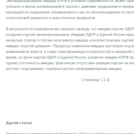
Эволюционирование имиджа КПРФ в условиях современности, может при
успешно и крепко развивающейся партии с давними традициями и прекр
ратующей за социальную справедливость как за «вознаграждение по засл
политической демагогии и закостенелых форм речи.
В результате исследования мы пришли к выводу, что имиджи партии ЛДПР
создания партий эволюционировали. Имиджи ЛДПР и Единой России прош
несколько этапов: от более негативного имиджа «популистических партий
имиджу «партий доверия». Процессы изменения имиджа протекали под в
изменений во власти, а также трансформации потребностей и ожиданий э
время, на фоне партий ЛДПР и Единой России, развитие имиджа КПРФ пра
однако статичность имиджа, фактически отсутствие реакции партии на 
контекст подталкивает лидеров партии к реформированию имиджа.
Страницы:
1
2
3
Другие статьи: