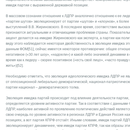
имидж партии с выраженной державной позиции.
В массовом сознании отношение к ЛДПР аналогично отношению к ее лиде
«партии шутов» эволюционирует от партии «шутов» и «клоунов», к более
выступлений В.В. Жириновского. В последнее время, соответствие выска
признаются актуальными и отвечающими проблемам страны. Показательн
акцент делается на имидже Жириновского как эксперта, а партии как поли
виду этого наблюдается некоторая двойственность в эволюции имиджа эт
данным ФОМ[51], сейчас имеется некоторое противоречие: общее отноше
негативное («30 лет шоу», «надоели») и какой-либо значимой динамики в 
время как к лидеру – скорее позитивное («есть своё лицо», «часто правду 
жить»)[52].
Необходимо отметить, что эволюция идеологического имиджа ЛДПР не яв
от оппозиционной либерально-демократической, национал-патриотическо
партии национал – демократического толка.
Эволюция имиджа партий происходит под влияние деятельности партии, 
определяется уровнем активности партии. Так в соответствии с данными
ЛДПР, наиболее активной по проявлению политических действий является
свою очередь по уровню активности в регионах ЛДПР и Единая Россия на
позициях, а вот партия КПРФ отстаёт. Иными словами, имидж партий 
эволюционирует динамичнее, чем имидж партии КПРФ, так как образы эт