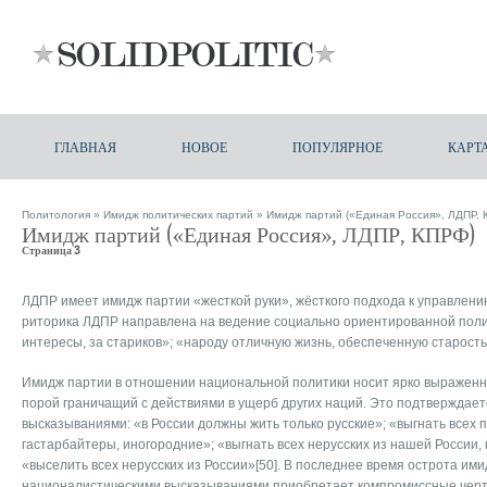
ГЛАВНАЯ
НОВОЕ
ПОПУЛЯРНОЕ
КАРТ
Политология
»
Имидж политических партий
» Имидж партий («Единая Россия», ЛДПР, 
Имидж партий («Единая Россия», ЛДПР, КПРФ)
Страница 3
ЛДПР имеет имидж партии «жесткой руки», жёсткого подхода к управлен
риторика ЛДПР направлена на ведение социально ориентированной полити
интересы, за стариков»; «народу отличную жизнь, обеспеченную старость
Имидж партии в отношении национальной политики носит ярко выражен
порой граничащий с действиями в ущерб других наций. Это подтверждае
высказываниями: «в России должны жить только русские»; «выгнать всех п
гастарбайтеры, иногородние»; «выгнать всех нерусских из нашей России, 
«выселить всех нерусских из России»[50]. В последнее время острота им
националистическими высказываниями приобретает компромиссные черты