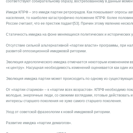
соответствуют собирательному образу, востребованному в данный момен
Имидж КПРФ – это имидж партии ретроградов. Как показывают опросы авт
населения, то наиболее катастрофично положение КПРФ: более половин
России считают, что ее престиж падает[53]. Причин этому явлению нескол
Статичность имиджа на фоне меняющихся политических и исторических у
Отсутствие сильной альтернативной «партии власти» программы, при на
развитой оппозиционной имиджевой риторики.
Эволюция идеологического имиджа отмечается некоторым изменением вз
«к центру». Насущная необходимость изменений оценивается как один из
Эволюция имиджа партии может происходить по одному из существующих
От «партии стариков» – к «партии всех возрастов». КПРФ необходимо пока
молодые, энергичные люди, со свежими взглядами, готовые действовать 
интересы старшего поколения не хуже самого старшего поколения.
Уход от советской фразеологии к новой имиджевой риторики.
Развитие имиджа «партии демагогов».