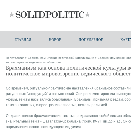
ГЛАВНАЯ
НОВОЕ
ПОПУЛЯРНОЕ
КАРТ
Политология
»
Брахманизм. Учение ведической цивилизации
» Брахманизм как основа
мировоззрение ведического общества
Брахманизм как основа политической культуры 
политическое мировоззрение ведического общест
Со временем, ритуально-практические наставления брахманов составили
ритуальных "инструкций" и разъяснений. Они регламентировали широкую 
жрецы, тексты назывались брахманами. Брахманы, привыкая к ведам, об
текстов, занятых, скорее, религиозностью, нежели религией.
Сохранившиеся брахманические тексты представляют собой весьма обши
значительный текст - Шатапатха-брахамана (прим. IX-YIII вв. до н.э.) . О
определения основ последующего индуизма.