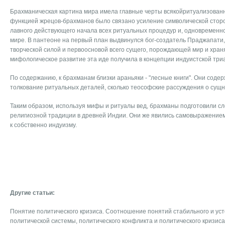
Брахманическая картина мира имела главные черты всякойритуализован
функцией жрецов-брахманов было связано усиление символической стор
лавного действующего начала всех ритуальных процедур и, одновременно
мире. В пантеоне на первый план выдвинулся бог-создатель Праджапати
творческой силой и первоосновой всего сущего, порождающей мир и хра
мифологическое развитие эта иде получила в концепции индуистской триа
По содержанию, к брахманам близки араньяки - "лесные книги". Они содер
толкование ритуальных деталей, сколько теософские рассуждения о сущн
Таким образом, используя мифы и ритуалы вед, брахманы подготовили с
религиозной традиции в древней Индии. Они же явились самовыражением
к собственно индуизму.
Другие статьи:
Понятие политического кризиса. Соотношение понятий стабильного и уст
политической системы, политического конфликта и политического кризиса