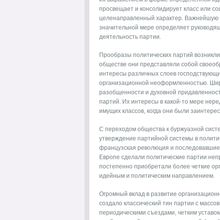
просвещает и консолидирует класс или со
целенаправленный характер. Важнейшую р
значительной мере определяет руководящ
деятельность партии.
Прообразы политических партий возникли 
обществе они представляли собой своеоб
интересы различных слоев господствующих
организационной неоформленностью. Широ
разобщенности и духовной придавленност
партий. Их интересы в какой-то мере нер
имущих классов, когда они были заинтере
С переходом общества к буржуазной сис
утверждение партийной системы в полити
французская революция и последовавшие 
Европе сделали политические партии не
постепенно приобретали более четкие ор
идейным и политическим направлением.
Огромный вклад в развитие организацион
создало классический тин партии с массо
периодическими съездами, четким уставом