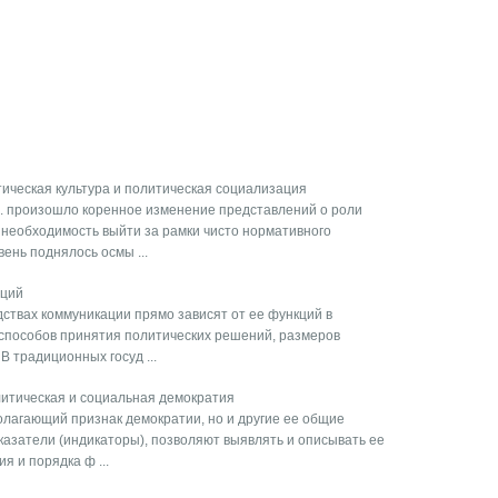
тическая культура и политическая социализация
в. произошло коренное изменение представлений о роли
 необходимость выйти за рамки чисто нормативного
ень поднялось осмы ...
аций
ствах коммуникации прямо зависят от ее функций в
 способов принятия политических решений, размеров
В традиционных госуд ...
литическая и социальная демократия
олагающий признак демократии, но и другие ее общие
азатели (индикаторы), позволяют выявлять и описывать ее
я и порядка ф ...