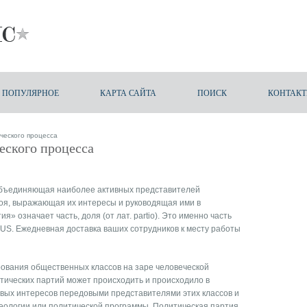
ПОПУЛЯРНОЕ
КАРТА САЙТА
ПОИСК
КОНТАК
ического процесса
еского процесса
 объединяющая наиболее активных представителей
лоя, выражающая их интересы и руководящая ими в
» означает часть, доля (от лат. partio). Это именно часть
US. Ежедневная
доставка ваших сотрудников к месту работы
рования общественных классов на заре человеческой
тических партий может происходить и происходило в
овых интересов передовыми представителями этих классов и
ологии или политической программы. Политическая партия