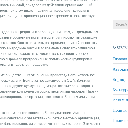
циальный слой, придавая их действиям организованный,
оль при этом играет партийная идеология, которая в
ие принципы, организационное строение и практическую
в Древней Греции. И в рабовладельческом, и в феодальном
разные сословные политические группировки, выражавшие
 классов. Они отличались, как правило, неустойчивостью и
РАЗДЕЛЫ
кие народные массы в тс времена в силу экономической
и не могли создавать самостоятельных политических
Главная
едко выражали прогрессивные политические группировки
сованы в народной поддержке.
Автокра
теме общественных отношений происходит окончательное
Корпора
ческой жизни. Война за независимость в США, Великая
за ней другие буржуазно-демократические революции в
Культур
пременным компонентом социальной жизни народов. Партии
ганизационные очертания, связывая себя с тем или иным
Ислам и
Политич
ных форм партии внесло рабочее движение. Именно оно
вым членством, с разветвленной сетью местных организаций,
Полито
 и фиксированными размерами членских взносов. Эти черты,