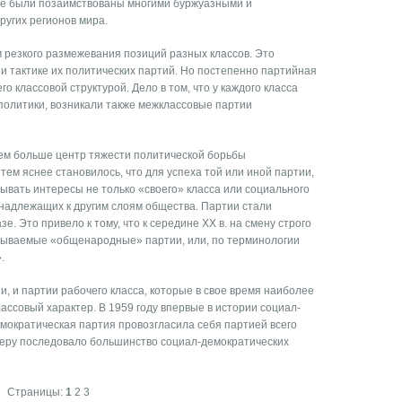
ьбе были позаимствованы многими буржуазными и
угих регионов мира.
м резкого размежевания позиций разных классов. Это
 и тактике их политических партий. Но постепенно партийная
го классовой структурой. Дело в том, что у каждого класса
политики, возникали также межклассовые партии
ем больше центр тяжести политической борьбы
ем яснее становилось, что для успеха той или иной партии,
тывать интересы не только «своего» класса или социального
инадлежащих к другим слоям общества. Партии стали
. Это привело к тому, что к середине XX в. на смену строго
азываемые «общенародные» партии, или, по терминологии
.
и, и партии рабочего класса, которые в свое время наиболее
ассовый характер. В 1959 году впервые в истории социал-
мократическая партия провозгласила себя партией всего
римеру последовало большинство социал-демократических
Страницы:
1
2
3