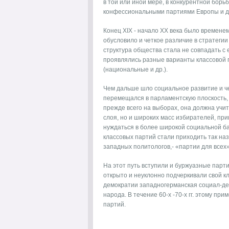
в той или иной мере, в конкурентной бор
конфессиональными партиями Европы и др
Конец XIX - начало XX века было времене
обусловило и четкое различие в стратегии
структура общества стала не совпадать с е
проявлялись разные варианты классовой 
(национальные и др.).
Чем дальше шло социальное развитие и ч
перемещался в парламентскую плоскость, т
прежде всего на выборах, она должна учи
слоя, но и широких масс избирателей, пр
нуждаться в более широкой социальной базе
классовых партий стали приходить так н
западных политологов,- «партии для всех»
На этот путь вступили и буржуазные парти
открыто и неуклонно подчеркивали свой кл
демократии западногерманская социал-де
народа. В течение 60-х -70-х гг. этому п
партий.