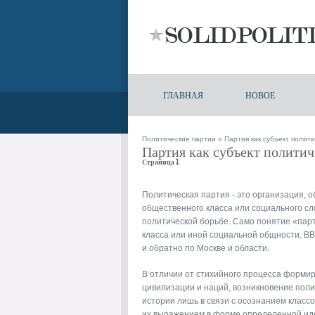
ГЛАВНАЯ
НОВОЕ
Политические партии
» Партия как субъект полит
Партия как субъект политич
Страница 1
Политическая партия - это организация,
общественного класса или социального с
политической борьбе. Само понятие «партия
класса или иной социальной общности.
BB
и обратно
по Москве и области.
В отличии от стихийного процесса форми
цивилизации и наций, возникновение поли
истории лишь в связи с осознанием класс
их выражением в форме определенной иде