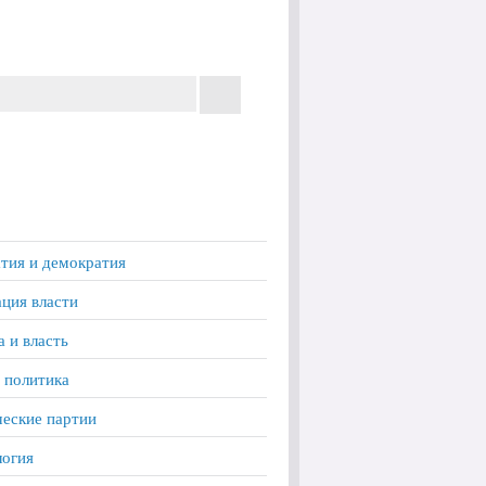
тия и демократия
ция власти
а и власть
 политика
еские партии
логия