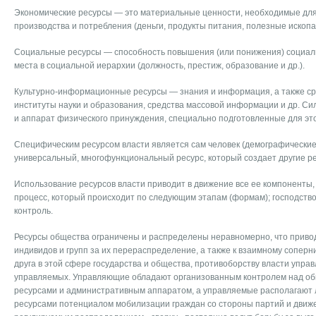
Экономические ресурсы — это материальные ценности, необходимые дл
производства и потребления (деньги, продукты питания, полезные ископа
Социальные ресурсы — способность повышения (или понижения) социальн
места в социальной иерархии (должность, престиж, образование и др.).
Культурно-информационные ресурсы — знания и информация, а также ср
институты науки и образования, средства массовой информации и др. С
и аппарат физического принуждения, специально подготовленные для это
Специфическим ресурсом власти является сам человек (демографические
универсальный, многофункциональный ресурс, который создает другие ре
Использование ресурсов власти приводит в движение все ее компоненты,
процесс, который происходит по следующим этапам (формам); господство,
контроль.
Ресурсы общества ограничены и распределены неравномерно, что привод
индивидов и групп за их перераспределение, а также к взаимному соперн
друга в этой сфере государства и общества, противоборству власти упра
управляемых. Управляющие обладают организованным контролем над о
ресурсами и административным аппаратом, а управляемые располагают
ресурсами потенциалом мобилизации граждан со стороны партий и движе