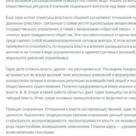
регулируемым распределением «сверху» постоянно ведут борьбу за выг
общественных ресурсов и усиление социального контроля над ними «сниз
Ещё один аспект структуры властного общения затрагивает отношения «
давление (участие)», связанные с самим институциональным механизмом
государственного управления, а также с механизмом «обратной связи», т.
«снизу» групп гражданского общества. Эти противоположные стороны вл
представляют собой взаимонаправленные силовые вектора. В этом аспек
проявляется способность потенциала власти и влияния раскрываться в 
контексте не только в виде управленческих и административных решений, 
морального давления управляемых.
Одно дело стяжать власть, другое - ею распоряжаться. Последнее предпо
встраиваться во всегда высокий темп жизненных изменений и формироват
осуществляя прямую и косвенную регуляцию взаимодействий людей и п
общественного существования. Полезно придерживаться неких исконно 
власти. В. В. Ильин в своей работе «Власть», даёт такие принципы на кот
твёрдая власть: Итак, среди основных принципов власти выделяются сле
Принцип сохранения. Отношение к власти как преимущественной, едва л
ценности. Аналогично традиционным законам сохранения данный принц
стабильности, воспроизводимости, пролонгируемости власти, ее независи
рода перестройкам, возмущениям, изменениям. Главное здесь — удержан
всевозможными способами.