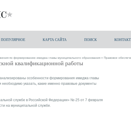
ПОПУЛЯРНОЕ
КАРТА САЙТА
ПОИСК
КОНТАК
жения по формированию имиджа главы муниципального образования
» Правовое обеспеч
скной квалификационной работы
оанализированы особенности формирования имиджа главы
и необходимо указать, какие именно правовые документы
пальной службе в Российской Федерации» №-25 от 7 февраля
ости на муниципальной службе.