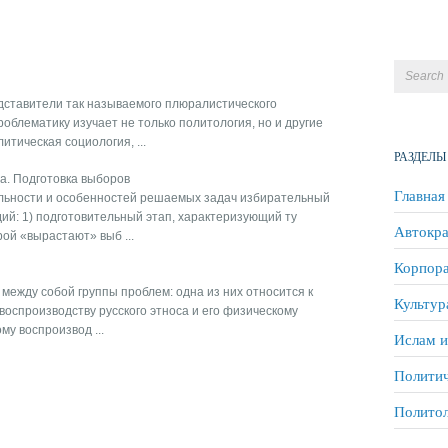
ставители так называемого плюралистического
облематику изучает не только политология, но и другие
итическая социология, ...
РАЗДЕЛЫ
а. Подготовка выборов
Главная
льности и особенностей решаемых задач избирательный
дий: 1) подготовительный этап, характеризующий ту
Автокра
ой «вырастают» выб ...
Корпора
между собой группы проблем: одна из них относится к
Культур
воспроизводству русского этноса и его физическому
му воспроизвод ...
Ислам и
Политич
Полито