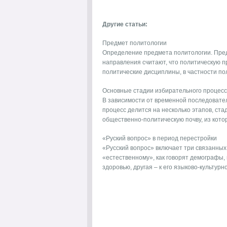
Другие статьи:
Предмет политологии
Определение предмета политологии. Пред
направления считают, что политическую пр
политические дисциплины, в частности пол
Основные стадии избирательного процесс
В зависимости от временной последовате
процесс делится на несколько этапов, ста
общественно-политическую почву, из котор
«Руский вопрос» в период перестройки
«Русский вопрос» включает три связанных 
«естественному», как говорят демографы, 
здоровью, другая – к его языково-культурно