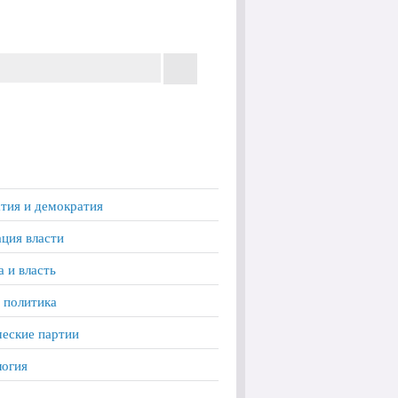
тия и демократия
ция власти
а и власть
 политика
еские партии
логия