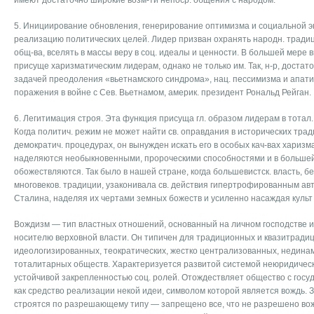
имеют достаточно широкие возм-ти непоср. общения с народом.
5. Инициирование обновления, генерирование оптимизма и социальной э
реализацию политических целей. Лидер призван охранять народн. традиц
общ-ва, вселять в массы веру в соц. идеалы и ценности. В большей мере
присуще харизматическим лидерам, однако не только им. Так, н-р, достат
задачей преодоления «вьетнамского синдрома», нац. пессимизма и апати
поражения в войне с Сев. Вьетнамом, америк. президент Рональд Рейган.
6. Легитимация строя. Эта функция присуща гл. образом лидерам в тотал. 
Когда политич. режим не может найти св. оправдания в исторических тра
демократич. процедурах, он вынужден искать его в особых кач-вах харизм
наделяются необыкновенными, пророческими способностями и в больше
обожествляются. Так было в нашей стране, когда большевистск. власть, 
многовеков. традиции, узаконивала св. действия гипертрофированным ав
Сталина, наделяя их чертами земных божеств и усиленно насаждая культ 
Вождизм — тип властных отношений, основанный на личном господстве 
носителю верховной власти. Он типичен для традиционных и квазитради
идеологизированных, теократических, жестко централизованных, недина
тоталитарных обществ. Характеризуется развитой системой неюридическ
устойчивой закрепленностью соц. ролей. Отождествляет общество с госу
как средство реализации некой идеи, символом которой является вождь. 
строятся по разрешающему типу — запрещено все, что не разрешено во