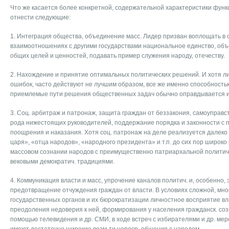
Что же касается более конкретной, содержательной характеристики функц
отнести следующие:
1. Интеграция общества, объединение масс. Лидер призван воплощать в 
взаимоотношениях с другими государствами национальное единство, объ
общих целей и ценностей, подавать пример служения народу, отечеству.
2. Нахождение и принятие оптимальных политических решений. И хотя л
ошибок, часто действуют не лучшим образом, все же именно способност
приемлемые пути решения общественных задач обычно оправдывается их
3. Соц. арбитраж и патронаж, защита граждан от беззакония, самоуправс
рода нижестоящих руководителей, поддержание порядка и законности с 
поощрения и наказания. Хотя соц. патронаж на деле реализуется далеко 
царя», «отца народов», «народного президента» и т.п. до сих пор широко
массовом сознании народов с преимущественно патриархальной политич. к
вековыми демократич. традициями.
4. Коммуникация власти и масс, упрочение каналов политич. и, особенно, 
предотвращение отчуждения граждан от власти. В условиях сложной, мн
государственных органов и их бюрократизации личностное восприятие в
преодоления недоверия к ней, формирования у населения гражданск. соз
помощью телевидения и др. СМИ, в ходе встреч с избирателями и др. ме