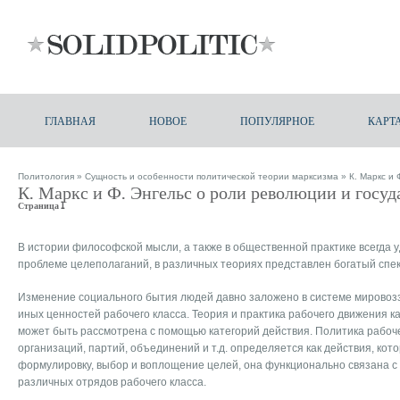
ГЛАВНАЯ
НОВОЕ
ПОПУЛЯРНОЕ
КАРТ
Политология
»
Сущность и особенности политической теории марксизма
» К. Маркс и 
К. Маркс и Ф. Энгельс о роли революции и госуд
Страница 1
В истории философской мысли, а также в общественной практике всегда
проблеме целеполаганий, в различных теориях представлен богатый спе
Изменение социального бытия людей давно заложено в системе мировозз
иных ценностей рабочего класса. Теория и практика рабочего движения ка
может быть рассмотрена с помощью категорий действия. Политика рабоче
организаций, партий, объединений и т.д. определяется как действия, ко
формулировку, выбор и воплощение целей, она функционально связана с
различных отрядов рабочего класса.