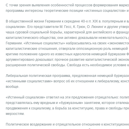
С точки зрения выявления особенностей процессов формирования маркс
программы интересны теоретические позиции «истинных социалистов» и
В общественной жизни Германии к середине 40-х гг. XIX в. популярным и
социализм». Его представители М. Гесс, К. Грюн, О. Люнинг и другие утв
чаша суровой социальной борьбы, характерной для английского и французс
капиталистического общества; они активно доказывали нежелательность
Германии. «Истинные социалисты» набрасывались на своих «экономист
капиталистические отношения, отвергали оппозиционную роль немецкой 
критике положение одного из известных идеологов немецкой буржуазии Ф.Л
аргументировано доказывал: прочное развитие капиталистической эконом
расширения политической свободы. Свобода есть необходимое условие к
Либеральная политическая программа, предложенная немецкой буржуази
«истинными социалистами» вопрос об их отношении к либерализму, конс
вообще.
«Истинный социализм» ответил на эти предложения отрицательно: поли
представлялась ему вредным и «буржуазным» занятием, которое отвлека
продвижения к социализму, а борьба за конституцию, права и свободы пр
мерзостям.
Политическое воздержание и отрицательное отношение к конституционн