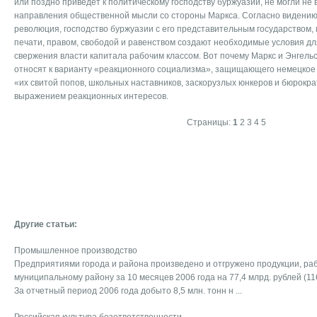
или поздно приведет к политическому господству буржуазии, не могли не 
направления общественной мысли со стороны Маркса. Согласно видению
революция, господство буржуазии с его представительным государством,
печати, правом, свободой и равенством создают необходимые условия д
свержения власти капитала рабочим классом. Вот почему Маркс и Энгель
относят к варианту «реакционного социализма», защищающего немецкое
«их свитой попов, школьных наставников, заскорузлых юнкеров и бюрокр
выражением реакционных интересов.
Страницы:
1
2
3
4
5
Другие статьи:
Промышленное производство
Предприятиями города и района произведено и отгружено продукции, работ
муниципальному району за 10 месяцев 2006 года на 77,4 млрд. рублей (11
За отчетный период 2006 года добыто 8,5 млн. тонн н ...