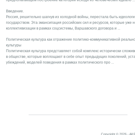
предполагающем построение категории исходя из человеческих идеало ...
Введение.
Россия, решительно шагнув из холодной войны, перестала быть идеоло
государством. Эта эмансипация российских сил и ресурсов, которые уже 
коллективизации в рамках соцсистемы, Варшавского договора и ...
Политическая культура как отражение политико-коммуникативной реальн
культуры
Политическая культура представляет собой комплекс исторически сложи
в обществе, которые воплощают в себе опыт предыдущих поколений, уста
убеждений, моделей поведения в рамках политического про ...
Copyright © 2026 - All 