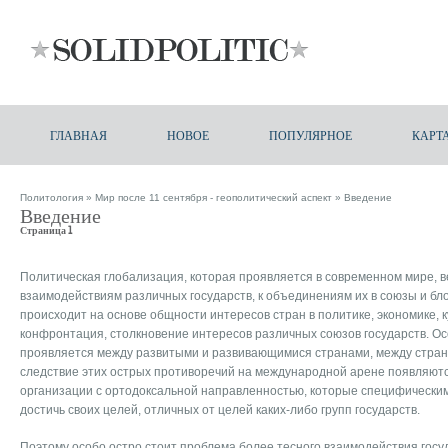
ГЛАВНАЯ
НОВОЕ
ПОПУЛЯРНОЕ
КАРТ
Политология
»
Мир после 11 сентября - геополитический аспект
» Введение
Введение
Страница 1
Политическая глобализация, которая проявляется в современном мире, в
взаимодействиям различных государств, к объединениям их в союзы и бл
происходит на основе общности интересов стран в политике, экономике, к
конфронтация, столкновение интересов различных союзов государств. О
проявляется между развитыми и развивающимися странами, между страна
следствие этих острых противоречий на международной арене появляют
организации с ортодоксальной направленностью, которые специфическ
достичь своих целей, отличных от целей каких-либо групп государств.
Поэтому особо остро стоит проблема более тесного взаимодействия госуд