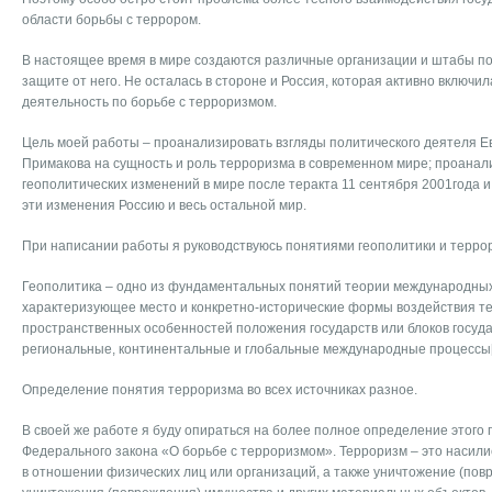
области борьбы с террором.
В настоящее время в мире создаются различные организации и штабы по
защите от него. Не осталась в стороне и Россия, которая активно включи
деятельность по борьбе с терроризмом.
Цель моей работы – проанализировать взгляды политического деятеля Е
Примакова на сущность и роль терроризма в современном мире; проанали
геополитических изменений в мире после теракта 11 сентября 2001года и 
эти изменения Россию и весь остальной мир.
При написании работы я руководствуюсь понятиями геополитики и терро
Геополитика – одно из фундаментальных понятий теории международны
характеризующее место и конкретно-исторические формы воздействия т
пространственных особенностей положения государств или блоков госуда
региональные, континентальные и глобальные международные процессы[
Определение понятия терроризма во всех источниках разное.
В своей же работе я буду опираться на более полное определение этого п
Федерального закона «О борьбе с терроризмом». Терроризм – это насили
в отношении физических лиц или организаций, а также уничтожение (пов