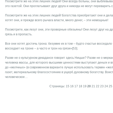
Посмотрите же на этих лишних людей! Они всегда больны, они выблевыв
это газетой. Они проглатывают друг друга и никогда не могут переварить с
Посмотрите же на этих лишних людей! Богатства приобретают они и дела
хотят они, и прежде всего рычага власти, много денег, – эти немощные!
Посмотрите, как лезут они, эти проворные обезьяны! Они лезут друг на д
грязь и в пропасть.
Все они хотят достичь трона: безумие их в том – будто счастье восседало 
восседает на троне – а часто и трон на грязи»[53].
Разве не о культурном декадансе говорит здесь Ницше? Разве не о мерк
человека массы, для которого высшими ценностями выступают деньги и в
до «желчных» (в современном варианте лучше использовать термин «жел
газет, материальному благосостоянию в ущерб духовному богатству. Воис
человеческое…
Страницы:
15
16
17
18
19
20
21
22
23
24
25