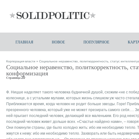
ГЛАВНАЯ
НОВОЕ
ПОПУЛЯРНОЕ
КАРТ
Корпорация власти
» Социальное неравенство, политкорректность, статус интеллект
Социальное неравенство, политкорректность, ст
конформизация
Страница 20
Ф. Ницше наделяет такого человека будничной душой, схожим «не с поб
колеснице, а с усталыми мулами, которых жизнь слишком уж часто стегала
Приближается время, когда человек не родит больше звезды. Горе! Приб
презренного человека, который уже не может презирать самого себя.… Зе
ней прыгает последний человек, делающий все маленьким. Его род неистр
последний человек живет дольше всех. «Счастье найдено нами», – говоря
Они покинули страны, где было холодно жить: ибо им необходимо тепло. 
жмутся к нему: ибо им необходимо тепло. Захворать или быть недоверчивы