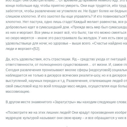
ибо ходят они осмотрительно… От времени до времени немного яду: это 
конце побольше яду, чтобы приятно умереть. Они еще трудятся, ибо труд
заботятся, чтобы развлечение не утомляло их. Не будет более ни бедных, 
слишком хлопотно. И кто захотел бы еще управлять? И кто повиноваться?
хлопотно. Нет пастуха, одно лишь стадо! Каждый желает равенства, все ра
добровольно идет в сумасшедший дом. «Прежде весь мир был сумасшедш
из них и моргают. Все умны и знают всё, что было; так что можно смеяться
но скоро мирятся – иначе это расстраивало бы желудок. У них есть свое у
удовольствьице для ночи; но здоровье – выше всего. «Счастье найдено н
люди и моргают»[52].
Да, есть удовольствия, есть страстишки. Яд – средство ухода от гнетущей
ответственности, от полноценного существования… от жизни. И, самое г
Сегодня развлечения пронизывают многие сферы [недосуговой] социаль
наблюдается не только в дискурсе всяческих реалити-шоу, но и в дискурсе
выступлений, научных передач и т.д. Развлечения, отвлекающие людей о
свой смысловой код по всей площади масс-медиа, осуществляя еще бол
массовизацию.
В другом месте знаменитого «Заратустры» мы находим следующие слова:
«Посмотрите же на этих лишних людей! Они крадут произведения изобре
мудрецов: культурой называют они свою кражу – и все обращается у них в 