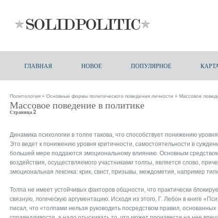
ГЛАВНАЯ
НОВОЕ
ПОПУЛЯРНОЕ
КАРТ
Политология
»
Основные формы политического поведения личности
» Массовое повед
Массовое поведение в политике
Страница 2
Динамика психологии в толпе такова, что способствует понижению уровн
Это ведет к понижению уровня критичности, самостоятельности в суждения
большей мере поддаются эмоциональному влиянию. Основным средством
воздействия, осуществляемого участниками толпы, является слово, приче
эмоциональная лексика: крик, свист, призывы, междометия, например тип
Толпа не имеет устойчивых факторов общности, что практически блокируе
связную, логическую аргументацию. Исходя из этого, Г. Лебон в книге «Пс
писал, что «толпами нельзя руководить посредством правил, основанных 
справедливости, а надо отыскивать то, что может произвести на нее впеч