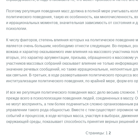
Поэтому регуляция поведения масс должна в полной мере учитывать кол
политического поведения, такую их особенность, как многочисленность,
и иррациональных моментов, значительная зависимость от состояния и 
психологии.
К числу факторов, степень влияния которых на политическое поведение м
является очень большим, необходимо отнести следующие. Во-первых, рол
вожака и характер оказываемого ими влияния на массового участника пол
вторых, это характер аргументации, призыва, обращенного к массовому уч
участников массовых собраний оказывает влияние не только информаци
значение речевых сообщений, но также иррациональные, непонятные для
как святыня. В-третьих, в ходе развертывания политического процесса в
институализации политического поведения, по крайней мере, форм его орг
И все же регуляция политического поведения масс дело весьма сложное. 
прежде всего в психологизации поведения людей, соединенных в массу. О
не могут воспринять, а тем более подчиниться сложно организованным 
управлении такого рода общностью. Вместе с тем существует огромное ч
событий и процессов, в ходе которых масса, участвуя в выборах, движени
окружающей среды, показывает способность принятия верных решений и
Страницы:
1
2