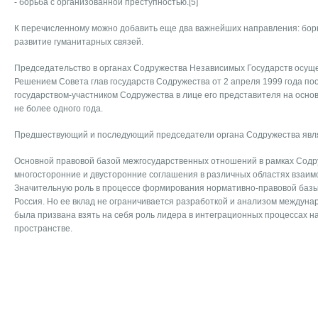
- борьба с организованной преступностью.[5]
К перечисленному можно добавить еще два важнейших направления: бор
развитие гуманитарных связей.
Председательство в органах Содружества Независимых Государств осуще
Решением Совета глав государств Содружества от 2 апреля 1999 года п
государством-участником Содружества в лице его представителя на основ
не более одного года.
Предшествующий и последующий председатели органа Содружества явля
Основной правовой базой межгосударственных отношений в рамках Содр
многосторонние и двусторонние соглашения в различных областях взаим
Значительную роль в процессе формирования нормативно-правовой баз
Россия. Но ее вклад не ограничивается разработкой и анализом междуна
была призвана взять на себя роль лидера в интеграционных процессах н
пространстве.