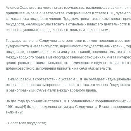
Членом Содружества может стать государство, разделяющее цели и при
принявшее на себя обязательства, содержащиеся в Уставе СНГ, путем пр
согласия всех государств-членов. Предусмотрена также возможность при
государств, желающих участвовать в отдельных видах его деятельности в
членов на условиях, определенных отдельным соглашением.
Государства-члены Содружества строят свои взаимоотношения в соответ
суверенитета и независимости, нерушимости государственных границ, т
государств, неприменения силы или угрозы силой, невмешательства во в
международного права в межгосударственных отношениях, учета интересо
целом, развития взаимовыгодного экономического и научно-технического 
добросовестного выполнения принятых на себя обязательств.
Таким образом, в соответствии с Уставом СНГ не обладает наднационал
основано на основах суверенного равенства всех его членов. Государст
и равноправными субъектами международного права.
За два года до принятия Устава СНГ Соглашением о координационных ин
1991 года[4] была определена структура Содружества. В состав координ
включены:
- Совет глав государств;