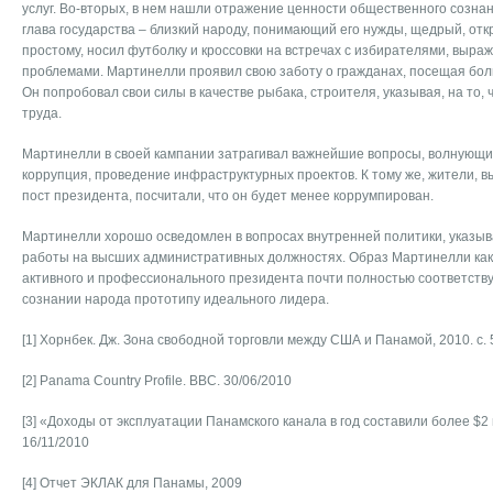
услуг. Во-вторых, в нем нашли отражение ценности общественного сознан
глава государства – близкий народу, понимающий его нужды, щедрый, отк
простому, носил футболку и кроссовки на встречах с избирателями, выра
проблемами. Мартинелли проявил свою заботу о гражданах, посещая бол
Он попробовал свои силы в качестве рыбака, строителя, указывая, на то, 
труда.
Мартинелли в своей кампании затрагивал важнейшие вопросы, волнующи
коррупция, проведение инфраструктурных проектов. К тому же, жители, 
пост президента, посчитали, что он будет менее коррумпирован.
Мартинелли хорошо осведомлен в вопросах внутренней политики, указыв
работы на высших административных должностях. Образ Мартинелли как
активного и профессионального президента почти полностью соответств
сознании народа прототипу идеального лидера.
[1] Хорнбек. Дж. Зона свободной торговли между США и Панамой, 2010. с. 
[2] Panama Country Profile. BBC. 30/06/2010
[3] «Доходы от эксплуатации Панамского канала в год составили более $2
16/11/2010
[4] Отчет ЭКЛАК для Панамы, 2009