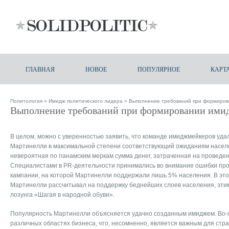
ГЛАВНАЯ
НОВОЕ
ПОПУЛЯРНОЕ
КАРТ
Политология
»
Имидж политического лидера
» Выполнение требований при формиро
Выполнение требований при формировании ими
В целом, можно с уверенностью заявить, что команде имиджмейкеров уда
Мартинелли в максимальной степени соответствующий ожиданиям населе
невероятная по панамским меркам сумма денег, затраченная на проведе
Специалистами в PR-деятельности принимались во внимание ошибки п
кампании, на которой Мартинелли поддержали лишь 5% населения. В эт
Мартинелли рассчитывал на поддержку беднейших слоев населения, эти
лозунга «Шагая в народной обуви».
Популярность Мартинелли объясняется удачно созданным имиджем. Во-п
различных областях бизнеса, что, несомненно, является важным для стра