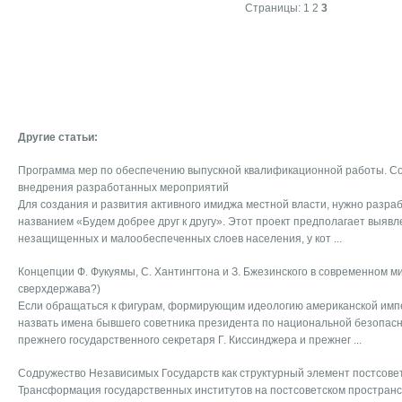
Страницы:
1
2
3
Другие статьи:
Программа мер по обеспечению выпускной квалификационной работы. С
внедрения разработанных мероприятий
Для создания и развития активного имиджа местной власти, нужно разра
названием «Будем добрее друг к другу». Этот проект предполагает выявл
незащищенных и малообеспеченных слоев населения, у кот ...
Концепции Ф. Фукуямы, С. Хантингтона и З. Бжезинского в современном м
сверхдержава?)
Если обращаться к фигурам, формирующим идеологию американской импе
назвать имена бывшего советника президента по национальной безопасно
прежнего государственного секретаря Г. Киссинджера и прежнег ...
Содружество Независимых Государств как структурный элемент постсове
Трансформация государственных институтов на постсоветском простран