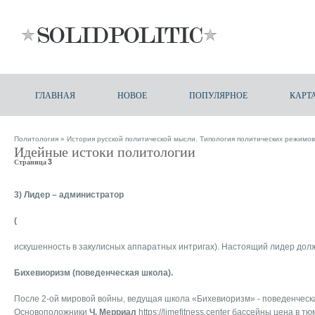
ГЛАВНАЯ
НОВОЕ
ПОПУЛЯРНОЕ
КАРТ
Политология
»
История русской политической мысли. Типология политических режимов
Идейные истоки политологии
Страница 3
3) Лидер – администратор
(
искушенность в закулисных аппаратных интригах). Настоящий лидер долж
Бихевиоризм (поведенческая школа).
После 2-ой мировой войны, ведущая школа «Бихевиоризм» - поведенческая
Основоположники
Ч. Мерриал
https://limefitness.center
бассейны цена в тю