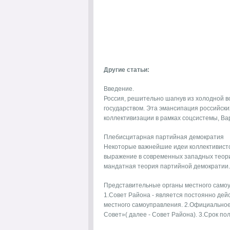
Другие статьи:
Введение.
Россия, решительно шагнув из холодной 
государством. Эта эмансипация российски
коллективизации в рамках соцсистемы, Вар
Плебисцитарная партийная демократия
Некоторые важнейшие идеи коллективистс
выражение в современных западных теори
мандатная теория партийной демократии. 
Представительные органы местного само
1.Совет Района - является постоянно де
местного самоуправления. 2.Официально
Совет»( далее - Совет Района). 3.Срок пол