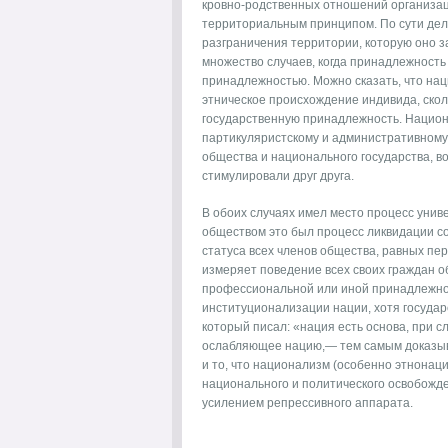
кровно-родственных отношений организац
территориальным прин­ципом. По сути дел
разграничения территории, которую оно з
множество слу­чаев, когда принадлежность
принадлежностью. Можно сказать, что на­ц
этническое происхождение индивида, сколь
государственную принадлежность. Национ
партикуляристскому и административному.
общества и национального го­сударства, в
стимулировали друг друга.
В обоих случаях имел место процесс унив
обществом это был про­цесс ликвидации с
статуса всех членов общества, равных пер
измеряет по­ведение всех своих граждан о
профессиональной или иной принад­лежно
институционализации нации, хотя государс
который писал: «нация есть основа, при сл
ослабляющее нацию,— тем самым доказыва
и то, что наци­онализм (особенно этнонац
национального и политического освобожде­
усилени­ем репрессивного аппарата.