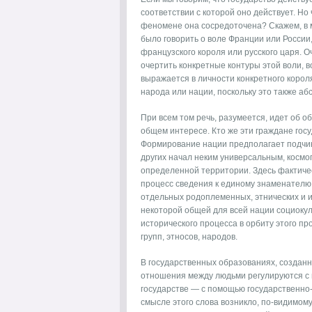
соответствии с которой оно дей­ствует. Но ч
феномене она сосредоточена? Скажем, в
было говорить о во­ле Франции или России
французского короля или русского царя. О
очертить конкретные контуры этой воли, в
выражается в личности конкретного короля
народа или на­ции, поскольку это также аб
При всем том речь, разумеется, идет об об
общем интересе. Кто же эти граждане гос
Формирование нации предполагает подчин
других начал неким уни­версальным, космо
определенной территории. Здесь фактичес
процесс сведения к еди­ному знаменателю
отдельных родоплеменных, этнических и и
некоторой общей для всей нации социокул
исторического процесса в орбиту этого п
групп, этносов, народов.
В государственных образованиях, созданн
отношения между людьми ре­гулируются с
государстве — с помощью государственно-
смысле этого слова возникло, по-видимому