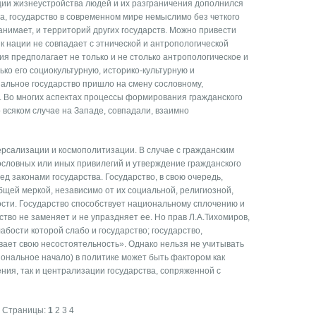
ии жизнеустрой­ства людей и их разграничения дополнился
а, государство в современном мире немыслимо без четкого
анимает, и территорий других государств. Можно привести
 к нации не совпадает с этнической и антропологической
ия предполагает не только и не столько антропологическое и
ко его социокультурную, историко-культурную и
альное государство пришло на смену сословному,
 Во многих аспектах про­цессы формирования гражданского
о всяком случае на Западе, совпадали, взаимно
ерсализации и космополитизации. В случае с гражданским
ословных или иных привилегий и утвержде­ние гражданского
ед законами государства. Государство, в свою очередь,
бщей меркой, независимо от их со­циальной, религиозной,
сти. Государство способствует национальному сплочению и
тво не заменяет и не упраздняет ее. Но прав Л.А.Тихомиров,
абости которой слабо и государство; госу­дарство,
ет свою не­состоятельность». Однако нельзя не учитывать
иональное начало) в политике может быть фактором как
ния, так и централизации государства, сопряженной с
Страницы:
1
2
3
4