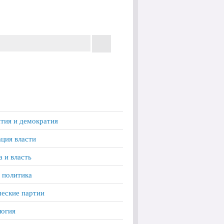
тия и демократия
ция власти
а и власть
 политика
еские партии
логия