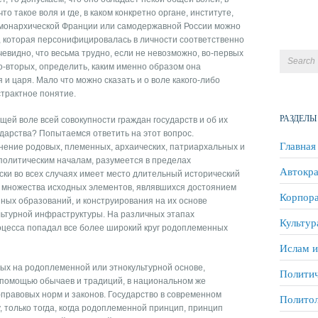
то такое воля и где, в каком конкретно органе, ин­ституте,
 монархической Франции или самодержавной России можно
, которая персонифицировалась в лично­сти соответственно
че­видно, что весьма трудно, если не невозможно, во-первых
о-вторых, определить, каким имен­но образом она
 и царя. Мало что можно сказать и о воле какого-либо
страктное понятие.
РАЗДЕЛЫ
щей воле всей со­вокупности граждан государств и об их
ударства? Попытаемся ответить на этот вопрос.
Главная
ение родовых, племен­ных, архаических, патриархальных и
политическим началам, разумеется в преде­лах
Автокра
ки во всех случаях имеет место длительный исторический
 множества исходных элементов, являвших­ся достоянием
Корпора
ных об­разований, и конструирования на их основе
ьтурной инфраструктуры. На различных эта­пах
Культур
роцесса попадал все более широкий круг родоплеменных
Ислам и
ых на родоплеменной или этнокультурной основе,
Политич
 помощью обычаев и традиций, в национальном же
правовых норм и за­конов. Государство в современном
Полито
, только тогда, когда родоплеменной принцип, прин­цип