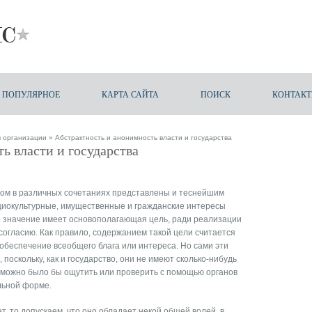
ПОПУЛЯРНОЕ
КАРТА САЙТА
ПОИСК
КОНТАК
ы организации
» Абстрактность и анонимность власти и государства
ь власти и государства
ром в различных со­четаниях представлены и теснейшим
циокультурные, имущественные и гражданские интересы
е значение име­ет основополагающая цель, ради реализации
огласию. Как правило, содержанием та­кой цели считается
обес­печение всеобщего блага или интереса. Но сами эти
поскольку, как и государство, они не имеют сколько-нибудь
можно было бы ощутить или проверить с помощью ор­ганов
альной форме.
т, то допускаем, что оно обладает некой общей волей, в