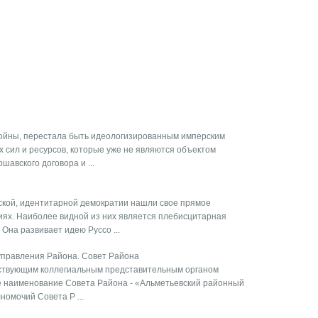
войны, перестала быть идеологизированным имперским
х сил и ресурсов, которые уже не являются объектом
шавского договора и ...
кой, идентитарной демократии нашли свое прямое
ях. Наиболее видной из них является плебисцитарная
Она развивает идею Руссо ...
управления Района. Совет Района
йствующим коллегиальным представительным органом
е наименование Совета Района - «Альметьевский районный
номочий Совета Р ...