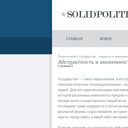
ГЛАВНАЯ
НОВОЕ
Политология
»
Государство - сущность и принцип
Абстрактность и анонимност
Страница 1
Государство — такое образование, в кото
образом сплетены этнонациональные, со
людей. Для его самоорганизации ключево
которой различные компоненты пришли к с
прежде всего осуществление общей воли, 
последние также нуждаются в объяснении, 
реальной формы существования, которую 
чувств, представить в какой-либо матери
Если мы говорим, что государство действуе