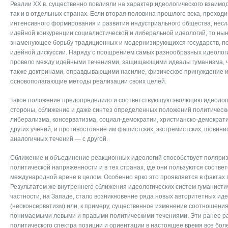
Реалии XX в. существенно повлияли на характер идеологического взаимод
так и в отдельных странах. Если вторая половина прошлого века, проход
интенсивного формирования и развития индустриального общества, несл
идейной конкуренции социалистической и либеральной идеологий, то ны
знаменующее борьбу традиционных и модернизирующихся государств, по
идейной дискуссии. Наряду с поощрением самых разнообразных идеолог
провело между идейными течениями, защищающими идеалы гуманизма, ч
также доктринами, оправдывающими насилие, физическое принуждение и
основополагающие методы реализации своих целей.
Такое положение предопределило и соответствующую эволюцию идеологи
стороны, сближение и даже синтез определенных положений политическ
либерализма, консерватизма, социал-демократии, христианско-демократи
других учений, и противостояние им фашистских, экстремистских, шовинис
аналогичных течений — с другой.
Сближение и объединение реакционных идеологий способствует поляри
политической напряженности и в тех странах, где они пользуются соотве
международной арене в целом. Особенно ярко это проявляется в фактах 
Результатом же внутреннего сближения идеологических систем гуманисти
частности, на Западе, стало возникновение ряда новых авторитетных ид
(неоконсерватизм) или, к примеру, существенное изменение соотношени
понимаемыми левыми и правыми политическими течениями. Эти ранее р
политического спектра позиции и ориентации в настоящее время все бол