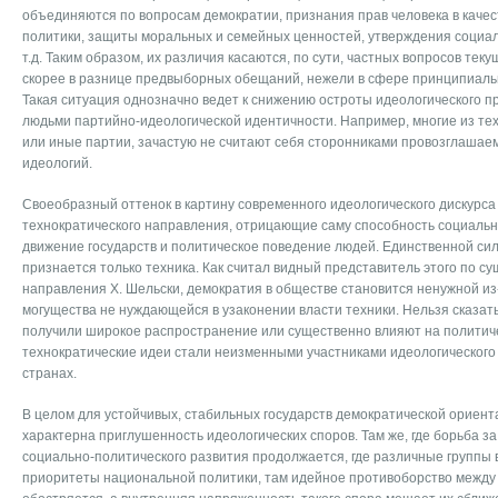
объединяются по вопросам демократии, признания прав человека в качес
политики, защиты моральных и семейных ценностей, утверждения социа
т.д. Таким образом, их различия касаются, по сути, частных вопросов те
скорее в разнице предвыборных обещаний, нежели в сфере принципиаль
Такая ситуация однозначно ведет к снижению остроты идеологического п
людьми партийно-идеологической идентичности. Например, многие из тех,
или иные партии, зачастую не считают себя сторонниками провозглаша
идеологий.
Своеобразный оттенок в картину современного идеологического дискурса
технократического направления, отрицающие саму способность социаль
движение государств и политическое поведение людей. Единственной сил
признается только техника. Как считал видный представитель этого по с
направления X. Шельски, демократия в обществе становится ненужной и
могущества не нуждающейся в узаконении власти техники. Нельзя сказать,
получили широкое распространение или существенно влияют на политич
технократические идеи стали неизменными участниками идеологического д
странах.
В целом для устойчивых, стабильных государств демократической ориент
характерна приглушенность идеологических споров. Там же, где борьба з
социально-политического развития продолжается, где различные группы 
приоритеты национальной политики, там идейное противоборство между